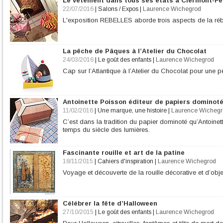
Le vêtement dans tous ses états à Clermont-F
22/07/2016
|
Salons / Expos
|
Laurence Wichegrod
L'exposition REBELLES aborde trois aspects de la rébel
La pêche de Pâques à l’Atelier du Chocolat
24/03/2016
|
Le goût des enfants
|
Laurence Wichegrod
Cap sur l’Atlantique à l’Atelier du Chocolat pour une 
Antoinette Poisson éditeur de papiers dominot
11/02/2016
|
Une marque, une histoire
|
Laurence Wichegr
C’est dans la tradition du papier dominoté qu’Antoine
temps du siècle des lumières.
Fascinante rouille et art de la patine
18/11/2015
|
Cahiers d'inspiration
|
Laurence Wichegrod
Voyage et découverte de la rouille décorative et d’obj
Célébrer la fête d’Halloween
27/10/2015
|
Le goût des enfants
|
Laurence Wichegrod