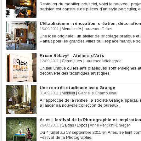
Restaurer du mobilier industriel, voici le nouveau proje
parisien est constitué de pièces d’un style particulier, e
L’Etablisienne : rénovation, création, décoration
15/09/2011
|
Menuiserie
|
Laurence Gabet
Une idée originale : un atelier de bricolage pratique et l
Parfait pour les grandes villes où l’espace manque so
Rrose Sélavy* - Ateliers d’Arts
12/09/2011
|
Chroniques
|
Laurence Wichegrod
Un lieu unique où les arts plastiques sont enseignés a
découverte des techniques artistiques.
Une rentrée studieuse avec Grange
01/09/2011
|
Mobilier
|
Gabrielle Chamouleau
A l'approche de la rentrée, la société Grange, spéciali
à lancer sa nouvelle collection de bureaux.
Arles : festival de la Photographie et Inspiratio
29/08/2011
|
Salons / Expos
|
Anne Pericchi-Draeger
Du 4 juillet au 18 septembre 2011 en Arles, se tient 
Festival de la Photographie.