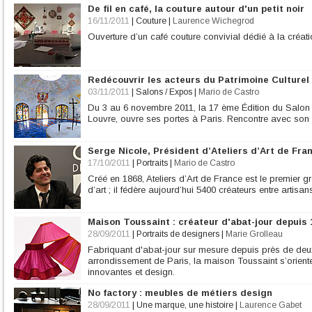
De fil en café, la couture autour d'un petit noir
16/11/2011
|
Couture
|
Laurence Wichegrod
Ouverture d’un café couture convivial dédié à la créatio
Redécouvrir les acteurs du Patrimoine Culturel
03/11/2011
|
Salons / Expos
|
Mario de Castro
Du 3 au 6 novembre 2011, la 17 ème Édition du Salon 
Louvre, ouvre ses portes à Paris. Rencontre avec son 
Serge Nicole, Président d’Ateliers d’Art de Fra
17/10/2011
|
Portraits
|
Mario de Castro
Créé en 1868, Ateliers d’Art de France est le premier 
d’art ; il fédère aujourd’hui 5400 créateurs entre artisan
Maison Toussaint : créateur d'abat-jour depuis 
28/09/2011
|
Portraits de designers
|
Marie Grolleau
Fabriquant d'abat-jour sur mesure depuis près de de
arrondissement de Paris, la maison Toussaint s’orient
innovantes et design.
No factory : meubles de métiers design
28/09/2011
|
Une marque, une histoire
|
Laurence Gabet