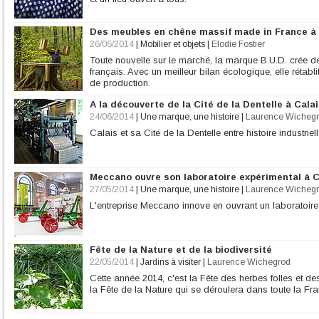
Des meubles en chêne massif made in France à l
26/06/2014
|
Mobilier et objets
|
Elodie Fostier
Toute nouvelle sur le marché, la marque B.U.D. crée
français. Avec un meilleur bilan écologique, elle rétabl
de production.
A la découverte de la Cité de la Dentelle à Cala
24/06/2014
|
Une marque, une histoire
|
Laurence Wicheg
Calais et sa Cité de la Dentelle entre histoire industri
Meccano ouvre son laboratoire expérimental à C
27/05/2014
|
Une marque, une histoire
|
Laurence Wicheg
L'entreprise Meccano innove en ouvrant un laboratoire 
Fête de la Nature et de la biodiversité
22/05/2014
|
Jardins à visiter
|
Laurence Wichegrod
Cette année 2014, c'est la Fête des herbes folles et d
la Fête de la Nature qui se déroulera dans toute la Fra