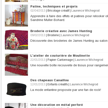
Patine, techniques et projets
02/04/2013
|
Bricolage créatif
|
Laurence Wichegrod
Apprendre à faire des effets et patines pour relooker ob
Sandrine Muller-Bohard.
Broderie créative avec James Hunting
09/02/2013
|
Broderie
|
Laurence Wichegrod
Découverte des broderies de James Hunting au salon d
L'atelier de couturière de Moulinette
22/01/2013
|
Papier-Cartonnage
|
Laurence Wichegrod
Une nouvelle boîte recouverte de tissus pour rangemen
Des chapeaux Canaillou
12/01/2013
|
Enfants créatifs
|
Laurence Wichegrod
La mode enfantine proposée par une fan de rock!
Une décoration en métal perforé