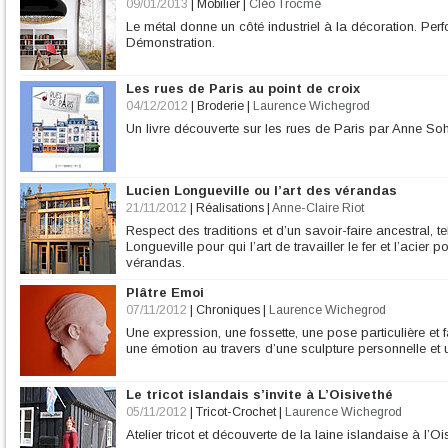
09/01/2013
|
Mobilier
|
Cléo Trocmé
Le métal donne un côté industriel à la décoration. Perfo
Démonstration.
Les rues de Paris au point de croix
04/12/2012
|
Broderie
|
Laurence Wichegrod
Un livre découverte sur les rues de Paris par Anne Soh
Lucien Longueville ou l’art des vérandas
21/11/2012
|
Réalisations
|
Anne-Claire Riot
Respect des traditions et d’un savoir-faire ancestral, t
Longueville pour qui l’art de travailler le fer et l’acie
vérandas.
Plâtre Emoi
07/11/2012
|
Chroniques
|
Laurence Wichegrod
Une expression, une fossette, une pose particulière et f
une émotion au travers d’une sculpture personnelle et 
Le tricot islandais s’invite à L’Oisivethé
05/11/2012
|
Tricot-Crochet
|
Laurence Wichegrod
Atelier tricot et découverte de la laine islandaise à l’Oi