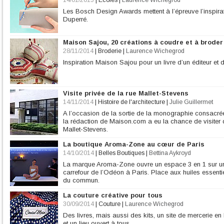
14/01/2015
|
Ecoles
|
Laurence Wichegrod
Les Bosch Design Awards mettent à l’épreuve l’inspirat
Duperré.
Maison Sajou, 20 créations à coudre et à broder
28/11/2014
|
Broderie
|
Laurence Wichegrod
Inspiration Maison Sajou pour un livre d’un éditeur et d
Visite privée de la rue Mallet-Stevens
14/11/2014
|
Histoire de l'architecture
|
Julie Guillermet
A l’occasion de la sortie de la monographie consacrée 
la rédaction de Maison.com a eu la chance de visiter
Mallet-Stevens.
La boutique Aroma-Zone au cœur de Paris
14/10/2014
|
Belles Boutiques
|
Bettina Aykroyd
La marque Aroma-Zone ouvre un espace 3 en 1 sur une
carrefour de l’Odéon à Paris. Place aux huiles essenti
du commun.
La couture créative pour tous
30/09/2014
|
Couture
|
Laurence Wichegrod
Des livres, mais aussi des kits, un site de mercerie en
et un lieu ouvert à tous.