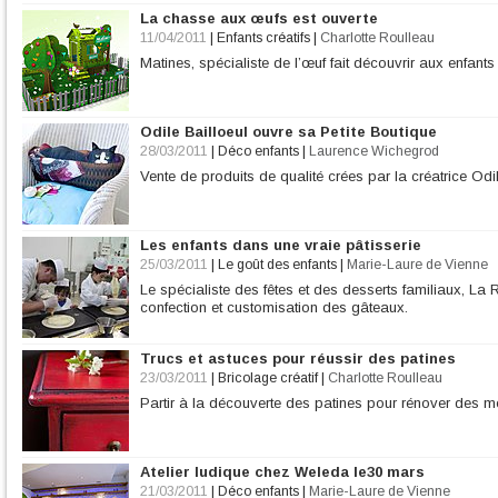
La chasse aux œufs est ouverte
11/04/2011
|
Enfants créatifs
|
Charlotte Roulleau
Matines, spécialiste de l’œuf fait découvrir aux enfants
Odile Bailloeul ouvre sa Petite Boutique
28/03/2011
|
Déco enfants
|
Laurence Wichegrod
Vente de produits de qualité crées par la créatrice Odil
Les enfants dans une vraie pâtisserie
25/03/2011
|
Le goût des enfants
|
Marie-Laure de Vienne
Le spécialiste des fêtes et des desserts familiaux, La 
confection et customisation des gâteaux.
Trucs et astuces pour réussir des patines
23/03/2011
|
Bricolage créatif
|
Charlotte Roulleau
Partir à la découverte des patines pour rénover des 
Atelier ludique chez Weleda le30 mars
21/03/2011
|
Déco enfants
|
Marie-Laure de Vienne