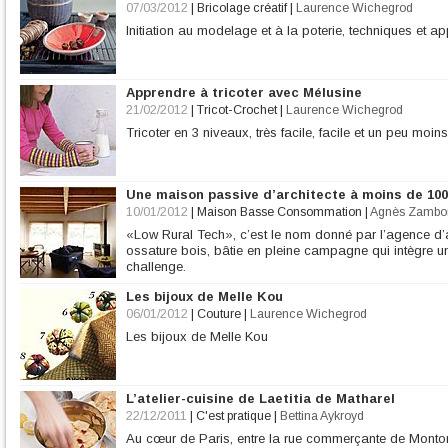
07/03/2012
|
Bricolage créatif
|
Laurence Wichegrod
Initiation au modelage et à la poterie, techniques et a
Apprendre à tricoter avec Mélusine
21/02/2012
|
Tricot-Crochet
|
Laurence Wichegrod
Tricoter en 3 niveaux, très facile, facile et un peu moi
Une maison passive d’architecte à moins de 100
10/01/2012
|
Maison Basse Consommation
|
Agnès Zambo
«Low Rural Tech», c’est le nom donné par l’agence d’a
ossature bois, bâtie en pleine campagne qui intègre un a
challenge.
Les bijoux de Melle Kou
06/01/2012
|
Couture
|
Laurence Wichegrod
Les bijoux de Melle Kou
L’atelier-cuisine de Laetitia de Matharel
22/12/2011
|
C'est pratique
|
Bettina Aykroyd
Au cœur de Paris, entre la rue commerçante de Montor