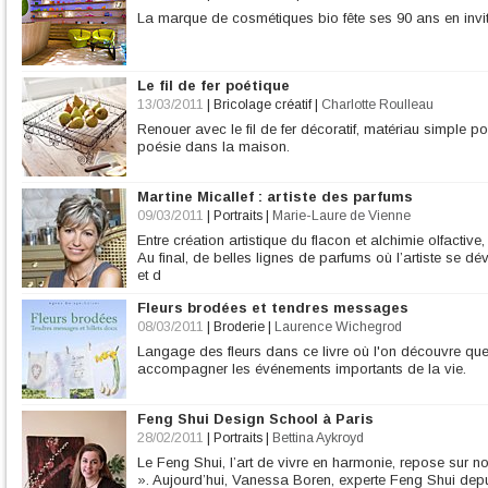
La marque de cosmétiques bio fête ses 90 ans en invita
Le fil de fer poétique
13/03/2011
|
Bricolage créatif
|
Charlotte Roulleau
Renouer avec le fil de fer décoratif, matériau simple p
poésie dans la maison.
Martine Micallef : artiste des parfums
09/03/2011
|
Portraits
|
Marie-Laure de Vienne
Entre création artistique du flacon et alchimie olfactiv
Au final, de belles lignes de parfums où l’artiste se dév
et d
Fleurs brodées et tendres messages
08/03/2011
|
Broderie
|
Laurence Wichegrod
Langage des fleurs dans ce livre où l'on découvre que 
accompagner les événements importants de la vie.
Feng Shui Design School à Paris
28/02/2011
|
Portraits
|
Bettina Aykroyd
Le Feng Shui, l’art de vivre en harmonie, repose sur not
». Aujourd’hui, Vanessa Boren, experte Feng Shui dep