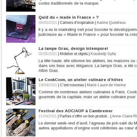
codes traditionnels de la marque.
Quid du « made in France » ?
06/05/2011
|
Cahiers d'inspiration
|
Karine Quédreux
Il y a eu le marketing vert pour booster le développem
judicieuse au « Made in France » pour booster la créat
La lampe Gras, design intemporel
02/05/2011
|
Mobilier et objets
|
Koudiedji Sylla
La tête haute, elle sillonne les ateliers, les maisons ou
dans ses lieux avec élégance. La lampe Gras, a été c
Albin Gras.
Le CookCoon, un atelier culinaire d’hôtes
18/04/2011
|
C'est nouveau
|
Marie-Laure de Vienne
Comme de nombreux ateliers culinaires à Paris, Cook
gourmets de la capitale, mais un atelier culinaire pour 
Festival des AOC/AOP à Cambremer
11/04/2011
|
Parfois s'offrir un bon produit...
|
Anne-Claire Ri
Le dernier week-end d’avril, l’agneau de pré-salé du M
autres appellations d’origine sont célébrées au cœur