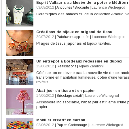
Esprit Vallauris au Musée de la poterie Médite
03/09/2012
|
Antiquités / Brocante
|
Laurence Wichegrod
Céramiques des années 50 de la collection Arnaud Ser
Créations de bijoux en origami de tissu
29/07/2012
|
Patchwork appliqués
|
Laurence Wichegrod
Pliages de tissus japonais et bijoux textiles.
Un entrepôt à Bordeaux redessiné en duplex
15/06/2012
|
Réalisations
|
Agnès Zamboni
Côté rue, on ne devine pas la nouvelle vie de cet ancie
transformé en habitation lumineuse, dotée d’une terrasse
revêtus.
Abat-jour en tissu et en papier
14/06/2012
|
Bricolage créatif
|
Laurence Wichegrod
Accessoire indissociable, l'abat jour est l' âme d'une p
papier.
Mobilier créatif en carton
02/06/2012
|
Papier-Cartonnage
|
Laurence Wichegrod