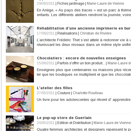
29/06/2011
|
Fiches jardinage
|
Marie-Laure de Vienne
En Ariège, « Au pays des traces » est un parc à thème 
enfants. Les différents ateliers rendront la journée, voire
Réhabilitation d’une ancienne imprimerie en bu
17/06/2011
|
Réalisations
|
Christian de Rivière
L’architecte Frédéric Thet s’est attelé à redonner vie 
réunissant les deux niveaux dans un même style unifié
Chocolatiers : encore de nouvelles enseignes
15/06/2011
|
Parfois s'offrir un bon produit...
|
Marie-Laure d
Enseignes plus que centenaires ou maisons plus récen
tel que les boutiques se multiplient et que les chocolati
L'atelier des filles
27/05/2011
|
Couture
|
Charlotte Roulleau
Un livre pour les adolescentes qui rêvent d' apprendre à
Le pop-up store de Guerlain
20/05/2011
|
Edition et Distribution
|
Marie-Laure de Vienne
Quatre femmes architectes et designers repensent le p