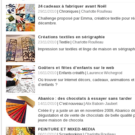
24 cadeaux à fabriquer avant Noël
29/11/2010
|
Chroniques
|
Charlotte Roulleau
Challenge proposé par Emma, créatrice textile pour ré
décembre.
Créations textiles en sérigraphie
23/11/2010
|
Textile
|
Charlotte Roulleau
Impression sur textiles et linge de maison en sérigraph
Goûters et fêtes d’enfants sur le web
16/11/2010
|
Enfants créatifs
|
Laurence Wichegrod
Où trouver sur Internet décors, cadeaux, animations et 
d’enfants ?
Abanico : des chocolats à essayer sans tarder
14/11/2010
|
C'est nouveau
|
Alix Baboin-Jaubert
Créée il y a juste un an en novembre 2009, Abanico d
dégustation et de vente de chocolats de belle qualité 
jeune maison de chocola
PEINTURE ET MIXED-MEDIA
06/11/2010
|
Scrapbooking
|
Charlotte Roulleau