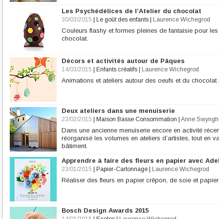
Les Psychédélices de l’Atelier du chocolat
30/03/2015
|
Le goût des enfants
|
Laurence Wichegrod
Couleurs flashy et formes pleines de fantaisie pour le
chocolat.
Décors et activités autour de Pâques
14/03/2015
|
Enfants créatifs
|
Laurence Wichegrod
Animations et ateliers autour des oeufs et du chocolat
Deux ateliers dans une menuiserie
23/02/2015
|
Maison Basse Consommation
|
Anne Swyng
Dans une ancienne menuiserie encore en activité récemm
réorganisé les volumes en ateliers d’artistes, tout en va
bâtiment.
Apprendre à faire des fleurs en papier avec Ade
23/01/2015
|
Papier-Cartonnage
|
Laurence Wichegrod
Réaliser des fleurs en papier crêpon, de soie et papi
Bosch Design Awards 2015