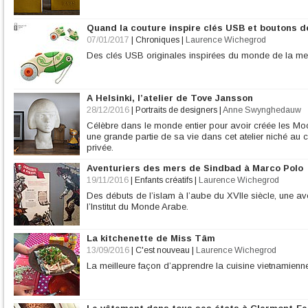
Quand la couture inspire clés USB et boutons 
07/01/2017
|
Chroniques
|
Laurence Wichegrod
Des clés USB originales inspirées du monde de la me
A Helsinki, l’atelier de Tove Jansson
28/12/2016
|
Portraits de designers
|
Anne Swynghedauw
Célèbre dans le monde entier pour avoir créée les Mo
une grande partie de sa vie dans cet atelier niché au c
privée.
Aventuriers des mers de Sindbad à Marco Polo
19/11/2016
|
Enfants créatifs
|
Laurence Wichegrod
Des débuts de l’islam à l’aube du XVIIe siècle, une ave
l’Institut du Monde Arabe.
La kitchenette de Miss Tâm
13/09/2016
|
C'est nouveau
|
Laurence Wichegrod
La meilleure façon d’apprendre la cuisine vietnamienne