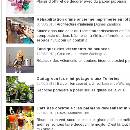
Plaisir d'offrir et de décorer avec du papier japonais
Réhabilitation d’une ancienne imprimerie en loft
05/08/2013
|
Architecture d'intérieur
|
Agnès Zamboni
Située dans une cour du 11ème arrondissement de Pari
composée de deux bâtiments, a été transformée en un v
espace nuit, pour un confort o
Fabriquez des vêtements de poupées
12/06/2013
|
Couture
|
Laurence Wichegrod
Réalisez des vêtements en couture, tricot et crochet p
Dadagreen les mini-potagers aux Tuileries
25/05/2013
|
Balcon, terrasse et jardinet
|
Laurence Wiche
Sacoche potagère à poser sur les grilles de la ville.
L’art des cocktails : les barmans deviennent m
22/04/2013
|
Cave
|
Mathilde Elie
Rhum, citron vert, sucre, menthe, et glace pillée se mél
arômes, et nous faire découvrir le mojito. C’est là tout 
mixologie