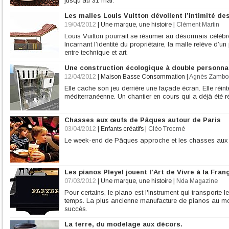
jusqu’au 31 mai.
Les malles Louis Vuitton dévoilent l’intimité 
19/04/2012
|
Une marque, une histoire
|
Clément Martin
Louis Vuitton pourrait se résumer au désormais cél
Incarnant l’identité du propriétaire, la malle relève d’u
entre technique et art.
Une construction écologique à double personnal
12/04/2012
|
Maison Basse Consommation
|
Agnès Zambo
Elle cache son jeu derrière une façade écran. Elle réin
méditerranéenne. Un chantier en cours qui a déjà été 
Chasses aux œufs de Pâques autour de Paris
03/04/2012
|
Enfants créatifs
|
Cléo Trocmé
Le week-end de Pâques approche et les chasses aux 
Les pianos Pleyel jouent l’Art de Vivre à la Fran
07/03/2012
|
Une marque, une histoire
|
Nda Magazine
Pour certains, le piano est l'instrument qui transporte
temps. La plus ancienne manufacture de pianos au mo
succès.
La terre, du modelage aux décors.