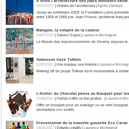
A Arles l’architecture des jours meilleurs selon
25/12/2017
|
Histoire de l'architecture
|
Agnès Zamboni
Jusqu’au printemps 2018, la Fondation Luma présente 
entre 1939 et 1969 par Jean Prouvé, architecte françai
Manguin, la volupté de la couleur
24/07/2017
|
Salons / Expos
|
Laurence Wichegrod
Le Musée des impressionismes de Giverny expose le pe
Aubusson tisse Tolkien
11/07/2017
|
Une marque, une histoire
|
Laurence Wichegr
Making off du projet Tolkien tissé monumental à visiter à
L’Atelier du Chocolat pense au Bouquet pour l
27/06/2017
|
Parfois s'offrir un bon produit...
|
Laurence Wic
Offrir un bouquet pour un mariage ou un mini bouqu
enchantera vos invités.
Présentation de la nouvelle gouache Eco Caran
18/05/2017
|
Enfants créatifs
|
Laurence Wichegrod