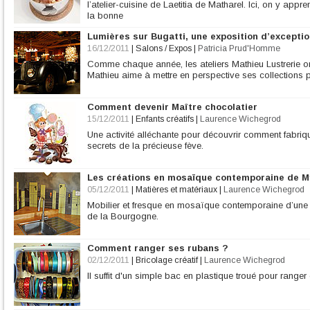
l’atelier-cuisine de Laetitia de Matharel. Ici, on y appren
la bonne
Lumières sur Bugatti, une exposition d’excepti
16/12/2011
|
Salons / Expos
|
Patricia Prud'Homme
Comme chaque année, les ateliers Mathieu Lustrerie o
Mathieu aime à mettre en perspective ses collections pa
Comment devenir Maître chocolatier
15/12/2011
|
Enfants créatifs
|
Laurence Wichegrod
Une activité alléchante pour découvrir comment fabriqu
secrets de la précieuse fève.
Les créations en mosaïque contemporaine de M
05/12/2011
|
Matières et matériaux
|
Laurence Wichegrod
Mobilier et fresque en mosaïque contemporaine d’une j
de la Bourgogne.
Comment ranger ses rubans ?
02/12/2011
|
Bricolage créatif
|
Laurence Wichegrod
Il suffit d'un simple bac en plastique troué pour ranger