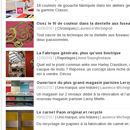
18 couleurs de gouache fabriquée dans les ateliers 
la gamme Classic.
Osez le fil de couleur dans la dentelle aux fuse
03/05/2017
|
Chroniques
|
Laurence Wichegrod
Tout savoir de la technique de la dentelle aux fuseau
deux passionnées.
La Fabrique générale, plus qu’une boutique
12/03/2017
|
Reportages
|
Anne Swynghedauw
Quel est le point commun entre une Harley Davidson, un
casque de moto ? Réponse, un concept store niché da
est à vendre. Décou
Ouverture du plus grand magasin parisien Leroy
09/03/2017
|
Une marque, une histoire
|
Laurence Wicheg
Un magasin sur 2 niveaux dédié à la rénovation et l’a
nouveau magasin parisien Leroy Merlin.
Le carnet Paon original et recyclé
09/02/2017
|
Une marque, une histoire
|
Laurence Wicheg
Du recyclage de papiers à la fabrication de carnet en p