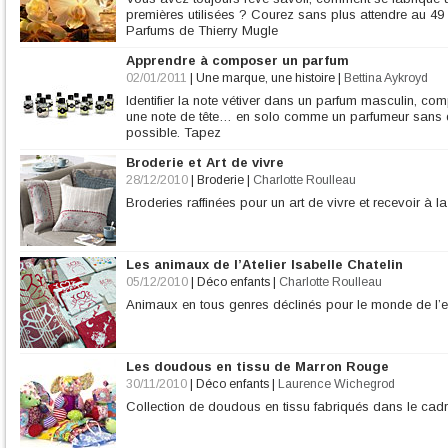
premières utilisées ? Courez sans plus attendre au 49
Parfums de Thierry Mugle
Apprendre à composer un parfum
02/01/2011
|
Une marque, une histoire
|
Bettina Aykroyd
Identifier la note vétiver dans un parfum masculin, c
une note de tête… en solo comme un parfumeur sans de
possible. Tapez
Broderie et Art de vivre
28/12/2010
|
Broderie
|
Charlotte Roulleau
Broderies raffinées pour un art de vivre et recevoir à la
Les animaux de l’Atelier Isabelle Chatelin
05/12/2010
|
Déco enfants
|
Charlotte Roulleau
Animaux en tous genres déclinés pour le monde de l’enfa
Les doudous en tissu de Marron Rouge
30/11/2010
|
Déco enfants
|
Laurence Wichegrod
Collection de doudous en tissu fabriqués dans le cadr