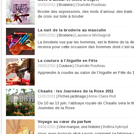
03/02/2011
|
Broderie
|
Charlotte Roulleau
Broder des expressions, des mots d’amour, des traits 
de croix sur toile à broder.
La nuit de la broderie au masculin
30/01/2011
|
Broderie
|
Laurence Wichegrod
La broderie vue par les hommes, est le thème de la 4èm
recevra pour cette occasion des hommes dont c’est la
La couture à l’Aiguille en Fête
26/01/2011
|
Couture
|
Charlotte Roulleau
Apprendre à coudre au salon de l’Aiguille en Fête du 1
Chaalis : les Journées de la Rose 2011
11/01/2011
|
Fiches jardinage
|
Anne-Claire Riot
Du 10 au 13 juin, l’abbaye royale de Chaalis sera le t
Journées de la Rose.
Voyage au cœur du parfum
04/01/2011
|
Une marque, une histoire
|
Bettina Aykroyd
Vous avez toujours rêvé savoir, comment se fabrique 