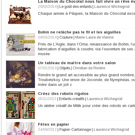
La Maison du Chocolat nous fait vivre un rêve év
29/03/2014
|
Le goût des enfants
|
Laurence Wichegrod
Chaque année à Pâques, la Maison du Chocolat exce
Bohin ne relâche pas le fil et les aiguilles
04/03/2014
|
Couture
|
Marie-Laure de Vienne
Près de L’Aigle, dans l’Orne, renaissance de Bohin, l’u
fabrication d’aiguilles à coudre, via l’ouverture de ses 
musée.
Un tableau de maître dans votre salon
07/01/2014
|
Objets
|
Christian de Rivière
Rendre le grand art accessible au plus grand nombre, t
Troubetzkoy. Une envie de Joconde, de Nymphéas, ou 
mère dans un joli c
Créez des robots rigolos
05/11/2013
|
Enfants créatifs
|
Laurence Wichegrod
Un atelier créatif de Mitik pour créer des robots en car
Fêtes en papier
24/09/2013
|
Papier-Cartonnage
|
Laurence Wichegrod