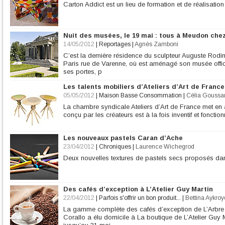
Carton Addict est un lieu de formation et de réalisation
Nuit des musées, le 19 mai : tous à Meudon che
14/05/2012
|
Reportages
|
Agnès Zamboni
C’est la dernière résidence du sculpteur Auguste Rodin,
Paris rue de Varenne, où est aménagé son musée officie
ses portes, p
Les talents mobiliers d’Ateliers d’Art de France
05/05/2012
|
Maison Basse Consommation
|
Célia Goussa
La chambre syndicale Ateliers d’Art de France met en a
conçu par les créateurs est à la fois inventif et fonction
Les nouveaux pastels Caran d’Ache
23/04/2012
|
Chroniques
|
Laurence Wichegrod
Deux nouvelles textures de pastels secs proposés 
Des cafés d’exception à L’Atelier Guy Martin
22/04/2012
|
Parfois s'offrir un bon produit...
|
Bettina Aykroy
La gamme complète des cafés d’exception de L’Arbre
Corallo a élu domicile à La boutique de L’Atelier Guy 