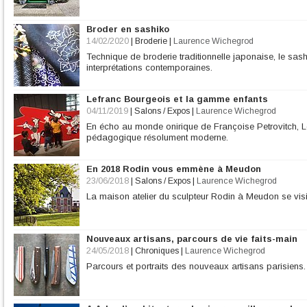
Broder en sashiko
14/02/2020
|
Broderie
|
Laurence Wichegrod
Technique de broderie traditionnelle japonaise, le sas
interprétations contemporaines.
Lefranc Bourgeois et la gamme enfants
04/11/2019
|
Salons / Expos
|
Laurence Wichegrod
En écho au monde onirique de Françoise Petrovitch,
pédagogique résolument moderne.
En 2018 Rodin vous emmène à Meudon
23/06/2018
|
Salons / Expos
|
Laurence Wichegrod
La maison atelier du sculpteur Rodin à Meudon se visi
Nouveaux artisans, parcours de vie faits-main
24/05/2018
|
Chroniques
|
Laurence Wichegrod
Parcours et portraits des nouveaux artisans parisiens.