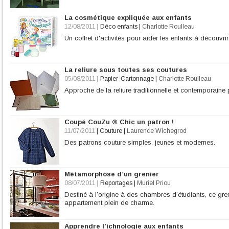
La cosmétique expliquée aux enfants
12/08/2011
|
Déco enfants
|
Charlotte Roulleau
Un coffret d'activités pour aider les enfants à découvri
La reliure sous toutes ses coutures
05/08/2011
|
Papier-Cartonnage
|
Charlotte Roulleau
Approche de la reliure traditionnelle et contemporaine 
Coupé CouZu ® Chic un patron !
11/07/2011
|
Couture
|
Laurence Wichegrod
Des patrons couture simples, jeunes et modernes.
Métamorphose d’un grenier
08/07/2011
|
Reportages
|
Muriel Priou
Destiné à l’origine à des chambres d’étudiants, ce gren
appartement plein de charme.
Apprendre l’ichnologie aux enfants