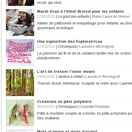
école qui réun
Mardi Gras à l’hôtel Bristol pour les enfants
27/02/2011
|
Le goût des enfants
|
Marie-Laure de Vienne
Atelier de pâtisserie et maquillage pour enfants au Br
gourmand et ludique.
Une exposition des Exploratrices
22/02/2011
|
Chroniques
|
Laurence Wichegrod
La passion du fil et de la création textile mis en scène
plasticiennes.
L’art de tresser l’osier vivant
16/02/2011
|
Jardins à visiter
|
Laurence Wichegrod
Tresser, tisser, entrelacer, sculpter et créer avec Laure
Créations en pâte polymère
06/02/2011
|
Chroniques
|
Charlotte Roulleau
Pâte à modeler souple et colorée, la pâte polymère perme
des matières.
Mots d’amour et mots d’esprit