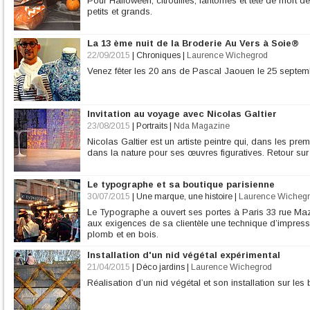
Pour Halloween, citrouilles, fantômes et tête de mort de
petits et grands.
La 13 ème nuit de la Broderie Au Vers à Soie®
22/09/2015
|
Chroniques
|
Laurence Wichegrod
Venez fêter les 20 ans de Pascal Jaouen le 25 septe
Invitation au voyage avec Nicolas Galtier
23/08/2015
|
Portraits
|
Nda Magazine
Nicolas Galtier est un artiste peintre qui, dans les pre
dans la nature pour ses œuvres figuratives. Retour sur 
Le typographe et sa boutique parisienne
30/07/2015
|
Une marque, une histoire
|
Laurence Wicheg
Le Typographe a ouvert ses portes à Paris 33 rue Maza
aux exigences de sa clientèle une technique d’impres
plomb et en bois.
Installation d'un nid végétal expérimental
21/04/2015
|
Déco jardins
|
Laurence Wichegrod
Réalisation d’un nid végétal et son installation sur le