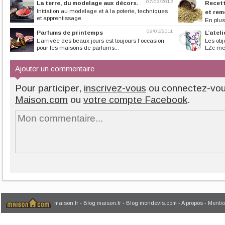
07/03/2012
La terre, du modelage aux décors.
Recett
Initiation au modelage et à la poterie, techniques
et re
et apprentissage.
En plus
savoure dans nom
09/05/2011
Parfums de printemps
L’ateli
L’arrivée des beaux jours est toujours l’occasion
Les obj
pour les maisons de parfums...
LZc met
Ajouter un commentaire
Pour participer,
inscrivez-vous
ou connectez-vo
Maison.com
ou
votre compte Facebook
.
maison.fr
-
Blog maison.fr
-
Blog mondevis.com
-
A propos
-
Mentio