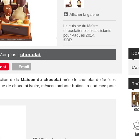
Afficher la galerie
La cuisine du Maître
chocolatier et ses assistants
pour Pâques 2014.
©DR
Dos
Voir plus :
chocolat
rest
Email
L’a
ection de la
Maison du chocolat
mène le chocolat de facéties
Th
oque de chocolat ivoire, mènent tambour battant la cadence pour
ate
la