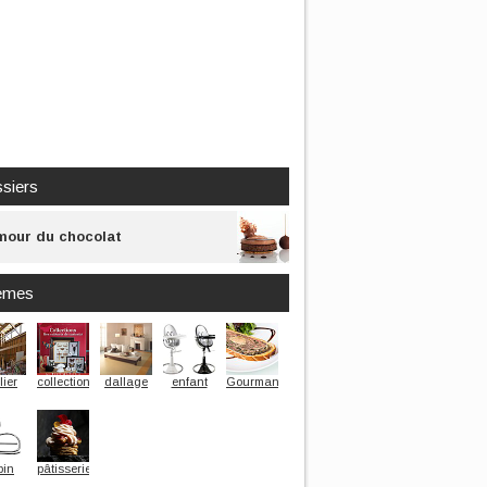
siers
mour du chocolat
èmes
lier
collection
dallage
enfant
Gourmand
pin
pâtisserie