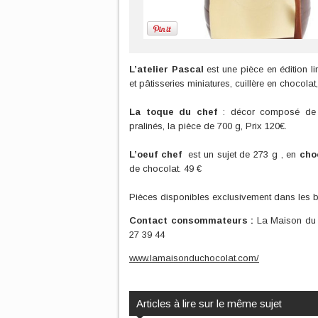
L’atelier Pascal
est une pièce en édition l
et pâtisseries miniatures, cuillère en chocolat
La toque du chef
: décor composé de mo
pralinés, la pièce de 700 g, Prix 120€.
L’oeuf chef
est un sujet de 273 g , en
choc
de chocolat. 49 €
Pièces disponibles exclusivement dans les b
Contact consommateurs :
La Maison du c
27 39 44
www.lamaisonduchocolat.com/‎
Articles à lire sur le même sujet