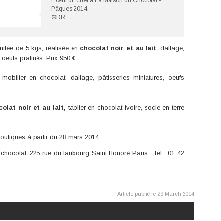
L’œuf du chef à La Maison du Chocolat -
Pâques 2014.
©DR
imitée de 5 kgs, réalisée en
chocolat noir et au lait
, dallage,
, oeufs pralinés. Prix 950 €
bilier en chocolat, dallage, pâtisseries miniatures, oeufs
olat noir et au lait,
tablier en chocolat ivoire, socle en terre
outiques à partir du 28 mars 2014.
hocolat, 225 rue du faubourg Saint Honoré Paris : Tel : 01 42
Article publié le 29 March 2014