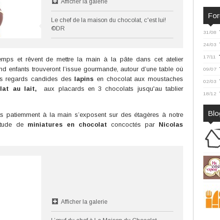
Afficher la galerie
Fo
Le chef de la maison du chocolat, c'est lui!
©DR
31/08
24/03
17/11
temps et rêvent de mettre la main à la pâte dans cet atelier
rand enfants trouveront l’issue gourmande, autour d’une table où
09/07
es regards candides des
lapins
en chocolat aux moustaches
02/03
lat au lait,
aux placards en 3 chocolats jusqu'au tablier
18/12
Blo
ts patiemment à la main s’exposent sur des étagères à notre
titude de
miniatures en chocolat
concoctés par
Nicolas
.
Afficher la galerie