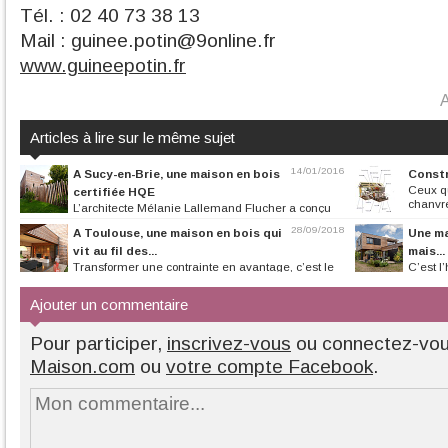
Tél. : 02 40 73 38 13
Mail : guinee.potin@9online.fr
www.guineepotin.fr
A
Articles à lire sur le même sujet
14/01/2016
A Sucy-en-Brie, une maison en bois
Constr
Ceux qu
certifiée HQE
chanvre
L’architecte Mélanie Lallemand Flucher a conçu
cette habitation en bois...
28/09/2018
A Toulouse, une maison en bois qui
Une ma
vit au fil des...
mais...
Transformer une contrainte en avantage, c’est le
C’est l
défi de Claire Poulnais de...
bordelais qui ont 
Ajouter un commentaire
Pour participer,
inscrivez-vous
ou connectez-vo
Maison.com
ou
votre compte Facebook
.