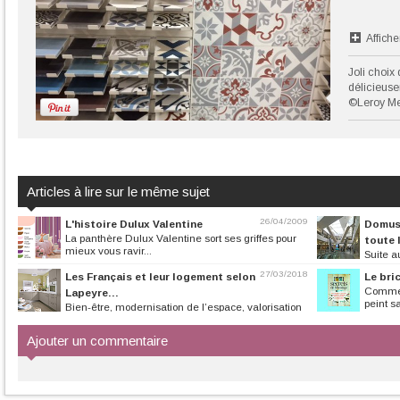
Affiche
Joli choix
délicieuse
©Leroy Me
Articles à lire sur le même sujet
26/04/2009
L'histoire Dulux Valentine
Domus,
La panthère Dulux Valentine sort ses griffes pour
toute 
mieux vous ravir...
Suite a
la maison a su pr
27/03/2018
Les Français et leur logement selon
Le bri
Commen
Lapeyre…
peint s
Bien-être, modernisation de l’espace, valorisation
esthétique, les Français...
Ajouter un commentaire