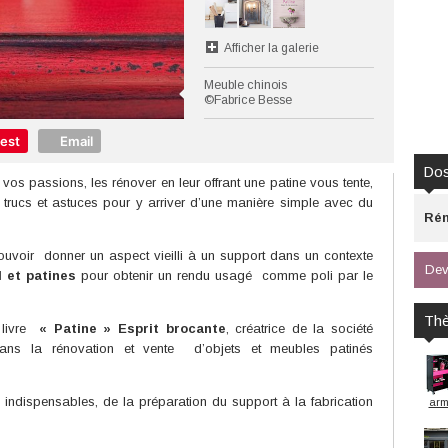
Afficher la galerie
Meuble chinois
©Fabrice Besse
rest
Email
Dos
 vos passions, les rénover en leur offrant une patine vous tente,
 trucs et astuces pour y arriver d’une manière simple avec du
Rén
pouvoir
donner un aspect vieilli à un support dans un contexte
Dev
l et patines
pour obtenir un rendu usagé
comme poli par le
Th
u livre
« Patine » Esprit brocante
, créatrice de la société
ans la rénovation et vente
d’objets et meubles patinés
s indispensables, de la préparation du support à la fabrication
arm