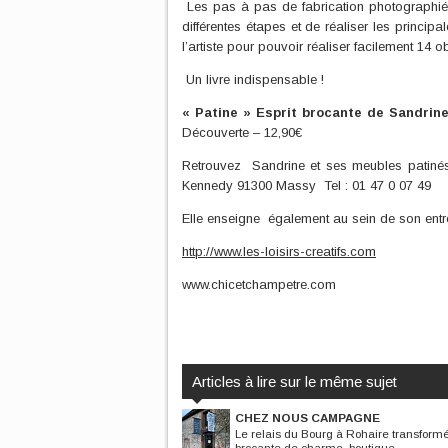
Les pas à pas de fabrication photographi
différentes étapes et de réaliser les princi
l’artiste pour pouvoir réaliser facilement 14 ob
Un livre indispensable !
« Patine » Esprit brocante de Sandrin
Découverte – 12,90€
Retrouvez
Sandrine et ses meubles patiné
Kennedy 91300 Massy
Tel : 01 47 0 07 49
Elle enseigne
également au sein de son entre
http
://
www.les-loisirs-creatifs.com
www.chicetchampetre.com
Articles à lire sur le même sujet
CHEZ NOUS CAMPAGNE
Le relais du Bourg à Rohaire transform
brocante de charme, boutique...