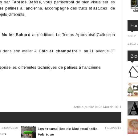
és par
Fabrice Besse
, vous permettront de bien visualiser les
pales patines à l’ancienne, accompagné des trucs et astuces
de
chi
jets différents.
Fo
e Muller-Bohard
aux éditions Le Temps Apprivoisé-Collection
13/12
13/12
s dans son atelier
« Chic et champêtre »
au 11 avenue JF
Blo
prise les différentes techniques de patines à l’ancienne.
Article publié le 23 March 2011
24/09/2010
17/10/2013
Les trouvailles de Mademoiselle
é en
Fabrique