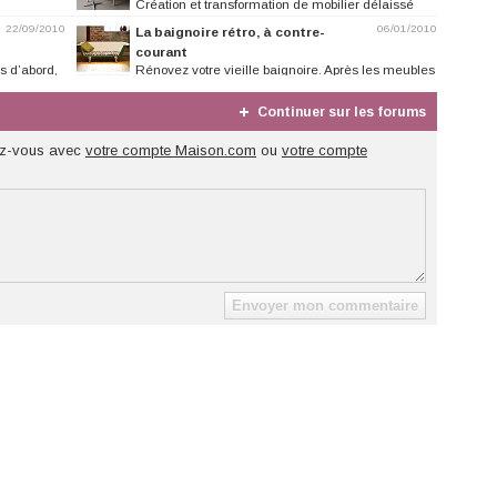
Création et transformation de mobilier délaissé
22/09/2010
06/01/2010
La baignoire rétro, à contre-
courant
s d’abord,
Rénovez votre vieille baignoire. Après les meubles
et les objets déco, la...
Continuer sur les forums
z-vous avec
votre compte Maison.com
ou
votre compte