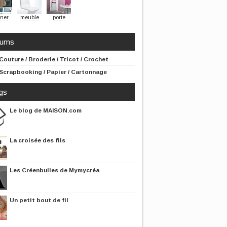
ner
meuble
porte
rums
Couture / Broderie / Tricot / Crochet
Scrapbooking / Papier / Cartonnage
gs
Le blog de MAISON.com
La croisée des fils
Les Créenbulles de Mymycréa
Un petit bout de fil