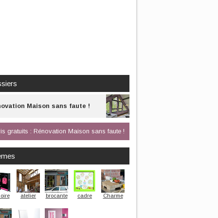
siers
ovation Maison sans faute !
is gratuits : Rénovation Maison sans faute !
èmes
oire
atelier
brocante
cadre
Charme