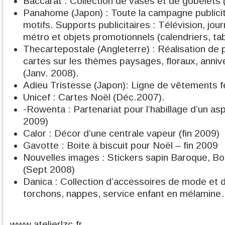
Baccarat : Collection de vases et de gobelets 
Panahome (Japon) : Toute la campagne publicita
motifs. Supports publicitaires : Télévision, jour
métro et objets promotionnels (calendriers, tab
Thecartepostale (Angleterre) : Réalisation de p
cartes sur les thèmes paysages, floraux, anni
(Janv. 2008).
Adieu Tristesse (Japon): Ligne de vêtements f
Unicef : Cartes Noël (Déc.2007).
-Rowenta : Partenariat pour l’habillage d’un aspi
2009)
Calor : Décor d’une centrale vapeur (fin 2009)
Gavotte : Boite à biscuit pour Noël – fin 2009
Nouvelles images : Stickers sapin Baroque, Bo
(Sept 2008)
Danica : Collection d’accessoires de mode et d
torchons, nappes, service enfant en mélamine
www.atelierlzc.fr