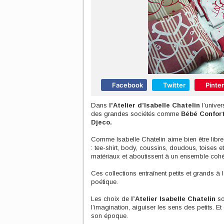
Facebook
Twitter
Pinte
Dans
l'Atelier d’Isabelle Chatelin
l’univer
des grandes sociétés comme
Bébé Confor
Djeco.
Comme Isabelle Chatelin aime bien être libr
: tee-shirt, body, coussins, doudous, toises et
matériaux et aboutissent à un ensemble cohér
Ces collections entraînent petits et grands à 
poétique.
Les choix de
l’Atelier Isabelle Chatelin
son
l’imagination, aiguiser les sens des petits. Et
son époque.