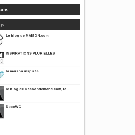
rums
gs
Le blog de MAISON.com
INSPIRATIONS PLURIELLES
la maison inspirée
le blog de Decoondemand.com, le...
DecoWC