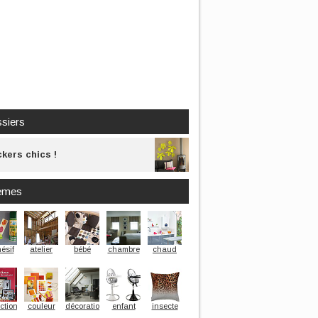
siers
ckers chics !
èmes
ésif
atelier
bébé
chambre
chaud
ection
couleur
décoration
enfant
insecte