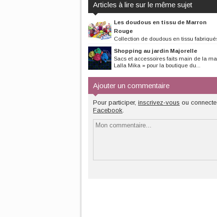
Articles à lire sur le même sujet
Les doudous en tissu de Marron
Rouge
Collection de doudous en tissu fabriqué
cadre de l'association...
Shopping au jardin Majorelle
Sacs et accessoires faits main de la m
Lalla Mika » pour la boutique du...
Ajouter un commentaire
Pour participer,
inscrivez-vous
ou connecte
Facebook
.