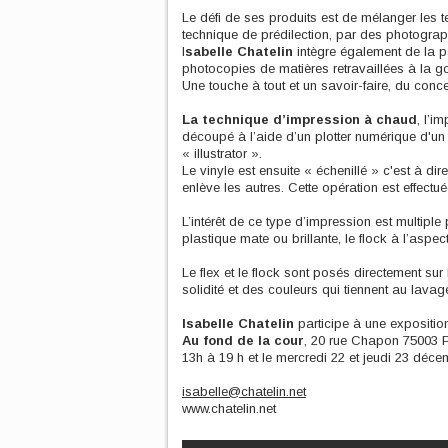
Le défi de ses produits est de mélanger les 
technique de prédilection, par des photograp
I
sabelle Chatelin
intègre également de la p
photocopies de matières retravaillées à la
Une touche à tout et un savoir-faire, du concep
La technique d’impression à chaud
, l’i
découpé à l’aide d’un plotter numérique d'un d
« illustrator ».
Le vinyle est ensuite « échenillé » c'est à d
enlève les autres. Cette opération est effect
L’intérêt de ce type d’impression est multiple
plastique mate ou brillante, le flock à l’aspect
Le flex et le flock sont posés directement sur
solidité et des couleurs qui tiennent au lavag
Isabelle Chatelin
participe à une expositio
Au fond de la cour
, 20 rue Chapon 75003 P
13h à 19 h et le mercredi 22 et jeudi 23 déce
isabelle@chatelin.net
www.chatelin.net