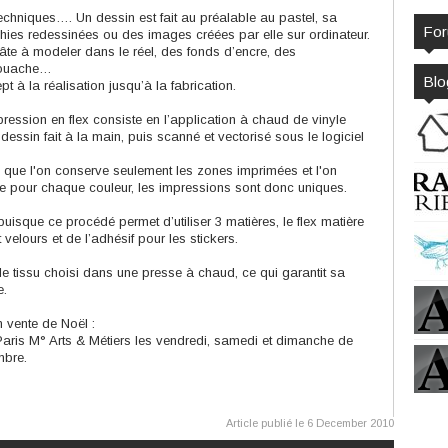
techniques…. Un dessin est fait au préalable au pastel, sa
Fo
hies redessinées ou des images créées par elle sur ordinateur.
âte à modeler dans le réel, des fonds d’encre, des
 gouache…
Blo
t à la réalisation jusqu’à la fabrication.
mpression en flex consiste en l’application à chaud de vinyle
essin fait à la main, puis scanné et vectorisé sous le logiciel
ire que l'on conserve seulement les zones imprimées et l'on
uée pour chaque couleur, les impressions sont donc uniques.
 puisque ce procédé permet d’utiliser 3 matières, le flex matière
 velours et de l’adhésif pour les stickers.
 le tissu choisi dans une presse à chaud, ce qui garantit sa
e.
n vente de Noël :
aris M° Arts & Métiers les vendredi, samedi et dimanche de
mbre.
Article publié le 6 December 2010