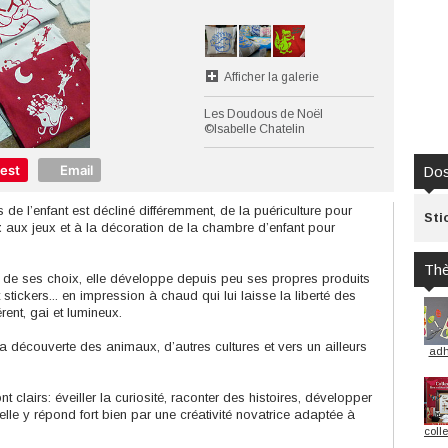
Afficher la galerie
Les Doudous de Noël
©Isabelle Chatelin
rest
Email
Dos
s de l’enfant est décliné différemment, de la puériculture pour
Sti
t
aux jeux et à la décoration de la chambre d’enfant pour
Th
e de ses choix, elle développe depuis peu ses propres produits
 stickers... en impression à chaud qui lui laisse la liberté des
ent, gai et lumineux.
la découverte des animaux, d’autres cultures et vers un ailleurs
adh
t clairs: éveiller la curiosité, raconter des histoires, développer
 elle y répond fort bien par une créativité novatrice adaptée à
coll