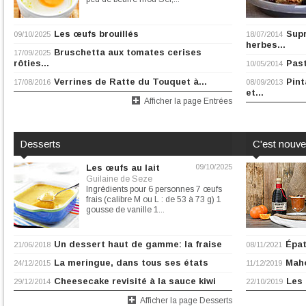
Les œufs brouillés
Supr
09/10/2025
18/07/2014
herbes...
Bruschetta aux tomates cerises
17/09/2025
rôties...
Past
10/05/2014
Verrines de Ratte du Touquet à...
Pin
17/08/2016
08/09/2013
et...
Afficher la page Entrées
Desserts
C'est nouv
Les œufs au lait
09/10/2025
Guilaine de Seze
Ingrédients pour 6 personnes 7 œufs
frais (calibre M ou L : de 53 à 73 g) 1
gousse de vanille 1...
Un dessert haut de gamme: la fraise
Épat
21/06/2018
08/11/2021
La meringue, dans tous ses états
Maho
24/12/2015
11/12/2019
Cheesecake revisité à la sauce kiwi
Les 
29/12/2014
22/10/2019
Afficher la page Desserts