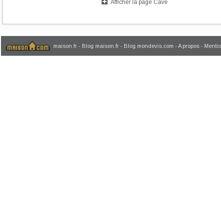
Afficher la page Cave
maison.fr
-
Blog maison.fr
-
Blog mondevis.com
-
A propos
-
Mentio