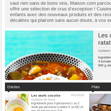
vaut rien sans de bons vins, Maison.com parcou
offrir une sélection de crus d’exception ! Cuisin
enfants avec des nouveaux produits et des rec
décalées qui plairont sans aucun doute, à vos en
Les 
ratat
Guilaine
Ingrédie
4 tomate
600 g de
Entrées
Plats
Les œufs cocotte
09/10/2025
Guilaine de Seze
Ingrédients pour 6 personnes 1 ou 2
œufs par personne (calibre S ou M) Un
peu de beurre mou Sel,...