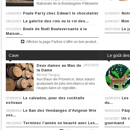
Nationale de la Boulangerie-Pâtisserie
Française, la Fête du Pain...
Poule Party chez Edwart le chocolatier
Notr
13/04/2022
21/09/2017
La galette des rois ou le roi des...
Mon 
18/12/2021
11/04/2017
Boule de Noël Bouleversante à la
Le j
07/12/2021
30/07/2016
Maison...
Afficher la page Parfois s'offrir un bon produit...
Cave
Le goût des
Deux dames au Mas de
29/11/2015
la Dame
Michel Tanguy
Aux Baux-de-Provence, deux sœurs
produisent de jolis vins blancs et vins
rouges dans un vignoble...
Le calvados, pour des cocktails
Les
07/09/2015
10/04/2019
estivaux
du...
Le Ban des Vendanges d’Avignon fête
Pâqu
29/08/2015
30/03/2018
ses...
Un c
01/11/2017
Terminez l’année en beauté avec Les...
gourmand
24/12/2014