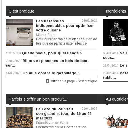
C'est pratique
Ingrédients
Les ustensiles
08/03/2022
indispensables pour optimiser
votre cuisine
Michel Balic
Pour cuisiner rapide et efficace, rien de
tels que de parfaits ustensiles de
cuisine. Tour...
Quelle poêle, pour quel usage ?
Se r
11/11/2020
08/08/2014
sous...
Billots et planches en bois de bout
26/05/2020
sur...
Le s
19/04/2014
Un allié contre le gaspillage :...
Pat
14/05/2020
23/02/2014
table...
Afficher la page C'est pratique
Parfois s'offrir un bon produit...
Au quotidie
La Fête du Pain fait
29/04/2022
son grand retour, du 16 au 22
mai 2022
Francis van de Walle
Orchestrée par la Confédération