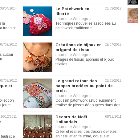
30/04/2014
Le Patchwork en
26/09/2012
liberté
Laurence Wichegrod
 la
Techniques nouvelles associées au
 tradition
patchwork traditionnel
07/09/2012
Créations de bijoux en
29/07/2012
origami de tissu
s autour
Laurence Wichegrod
on
Pliages de tissus japonais et bijoux
textiles.
07/02/2012
Le grand retour des
28/01/2012
sque et
nappes brodées au point de
croix.
Laurence Wichegrod
llection
Coussin patchwork astucieusement
u jouet
réalisé de pièces découpées dans des
nappes brodées au point de...
20/12/2011
Décors de Noël
08/12/2011
e
Hollandais
Laurence Wichegrod
Créer et réaliser des décors de fêtes
en tissu et en feutrine, cousus et
e feutrage