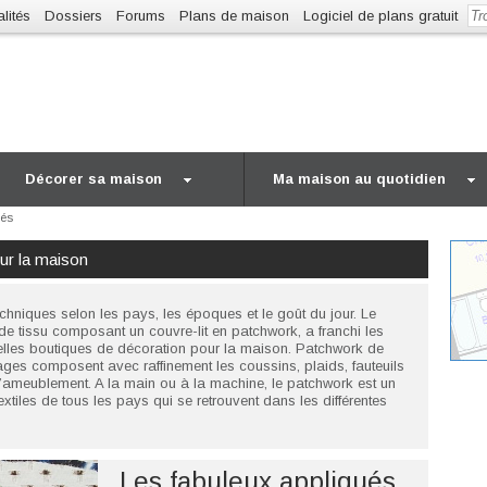
lités
Dossiers
Forums
Plans de maison
Logiciel de plans gratuit
Décorer sa maison
Ma maison au quotidien
ués
ur la maison
hniques selon les pays, les époques et le goût du jour. Le
s de tissu composant un couvre-lit en patchwork, a franchi les
 belles boutiques de décoration pour la maison. Patchwork de
ages composent avec raffinement les coussins, plaids, fauteuils
s d’ameublement. A la main ou à la machine, le patchwork est un
 textiles de tous les pays qui se retrouvent dans les différentes
Les fabuleux appliqués