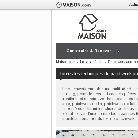
Actua
Construire & Rénover
Maison.com
Loisirs créatifs
Patchwork appliq
Toutes les techniques de patchwork po
Le patchwork englobe une multitude de tec
quilting, point de devant fixant les pièce
frontières et se retrouve dans toutes les
soie, patchwork de lin, patchwork de lain
et portières utilisant les chutes de tissu
véritable trait d’union entre les créatrices
manifestations mondiales de patchwork.