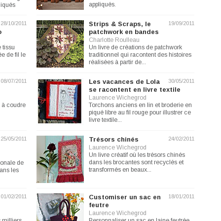
appliqués.
pliqués
28/10/2011
Strips & Scraps, le
19/09/2011
o
patchwork en bandes
Charlotte Roulleau
 tissu
Un livre de créations de patchwork
e de fil le
traditionnel qui racontent des histoires
réalisées à partir de...
08/07/2011
Les vacances de Lola
30/05/2011
se racontent en livre textile
Laurence Wichegrod
 à coudre
Torchons anciens en lin et broderie en
piqué libre au fil rouge pour illustrer ce
livre textile...
25/05/2011
Trésors chinés
24/02/2011
Laurence Wichegrod
Un livre créatif où les trésors chinés
dans les brocantes sont recyclés et
ionale de
transformés en beaux...
dans les
01/02/2011
Customiser un sac en
18/01/2011
feutre
Laurence Wichegrod
milliers
Personnaliser un sac en laine feutrée