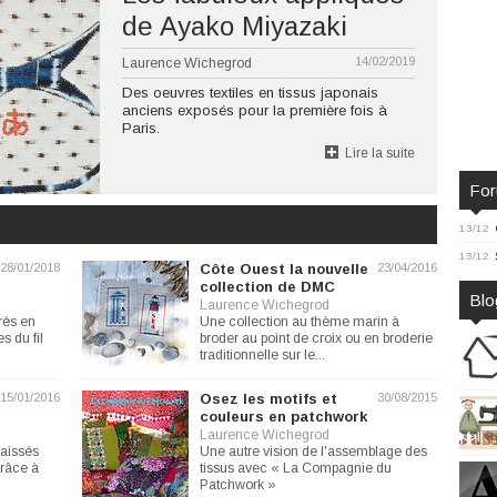
de Ayako Miyazaki
14/02/2019
Laurence Wichegrod
Des oeuvres textiles en tissus japonais
anciens exposés pour la première fois à
Paris.
Lire la suite
Fo
13/12
13/12
28/01/2018
Côte Ouest la nouvelle
23/04/2016
collection de DMC
Blo
Laurence Wichegrod
rés en
Une collection au thème marin à
s du fil
broder au point de croix ou en broderie
traditionnelle sur le...
15/01/2016
Osez les motifs et
30/08/2015
couleurs en patchwork
Laurence Wichegrod
laissés
Une autre vision de l'assemblage des
grâce à
tissus avec « La Compagnie du
Patchwork »