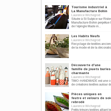
Tourisme industriel à
La Manufacture Bohin
Laurence Wichegrod
Située à St Sulpice sur Risles
Manufacture Bohin perpétue la
de l’épingle Made in...
Les Habits Neufs
Laurence Wichegrod
Recyclage de textiles ancien
de la mode et de la décorati
Découverte d'une
famille de jouets burle
charmante
Laurence Wichegrod
TIMO-HANDMADE est une co
de créations textiles autour d
pour enfant tout en...
Pièces uniques en
feutre et velours de soi
rebrodé
Laurence Wichegrod
Petits trésors textiles alliant l