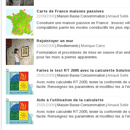
Carte de France maisons passives
22/09/2008
|
Maison Basse Consommation
|
Arnaud Sellé
Construire une maison passive en France : trouvez ville
compatibles parmi les modes constructifs les plus ré
Rejointoyer un mur
15/09/2008
|
Revêtements
|
Monique Cerro
Formulation et procédures de mise en oeuvre d'un end
pour les murs à pierres apparentes.
Faites le test RT 2005 avec la calculette Soluti
25/01/2008
|
Maison Basse Consommation
|
Arnaud Sellé
Avec notre calculette RT 2005, tester la conformité de v
facile. Renseignez les paramètres et modifiez-les à l'en
Aide à l'utilisation de la calculette
25/01/2008
|
Maison Basse Consommation
|
Arnaud Sellé
Avec notre calculette RT 2005, tester la conformité de v
facile. Renseignez les paramètres et modifiez-les à l'en