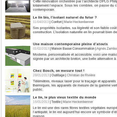
Cette rénovation orchestrée par l’architecte DPLG Ph
totalement l’espace. Sous les combles, on passe du 
contemporain.
Le lin bio, l’isolant naturel du futur ?
11/04/2013
|
Confort
|
Marie Heckenbenner
Ses propriétés isolantes, sa légèreté et son faible coût
construction. L’isolation naturelle en lin pourrait bien dev
Une maison contemporaine pleine d’atouts
01/02/2013
|
Maison Basse Consommation
|
Agnès Zambo
Moderne, personnalisée et accessible, voici une mai
signée par un architecte breton, une belle alternative
Chez Bosch, on mesure tout !
28/01/2013
|
Outillage
|
Christian de Rivière
Télémètres, niveaux laser pour le traçage et appareils
thermiques, les appareils de mesure de la gamme ver
public.
Le lin, le plus vieux textile du monde
16/01/2013
|
Textile
|
Marie Heckenbenner
Le lin est une des rares fibres textiles végétales euro
l’antiquité, le lin est aujourd’hui encore un symbole d’
maison.