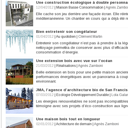
Une construction écologique à double personnal
12/04/2012
|
Maison Basse Consommation
|
Agnès Zambo
Elle cache son jeu derrière une façade écran. Elle réin
méditerranéenne. Un chantier en cours qui a déjà été 
Bien entretenir son congélateur
01/04/2012
|
Au quotidien
|
Clément Martin
Entretenir son congélateur n’est pas à prendre à la lég
nettoyage permettra de conserver avec plus d’efficacit
consommation d’énergie.
Une extension bois avec vue sur l’océan
21/03/2012
|
Réalisations
|
Agnès Zamboni
Belle extension en bois pour une petite maison ancien
performances énergétiques avec un panorama à couper
environnant.
JMA, l’agence d’architecture bio de San Franci
07/03/2012
|
Ecologie Développement Durable
|
Lola Gala
Les énergies renouvelables ne sont pas incompatible
témoigne avec ses projets d’éco-construction aux lig
Une maison bois tout en longueur
02/01/2012
|
Achitecture de demain
|
Agnès Zamboni