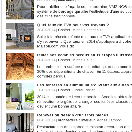
08/10/2014
|
Matériaux
|
Michel Balic
Pour habiller une façade contemporaine, VMZINC® i
système de bardage qui allie l’esthétique d’une solutio
des clins traditionnels
Quel taux de TVA pour vos travaux ?
30/03/2014
|
Confort
|
Michel Lechenault
Suite à la récente refonte des taux de TVA applicables a
s’y retrouver… Quel taux en 2014 s’appliquera à votr
Maison.com vous dit
Isoler ses combles perdus en 11 étapes illustré
28/03/2014
|
Confort
|
Michel Balic
Le comble est la surface de l’habitat qui occasionne le 
30% des déperditions de chaleur. En 11 étapes, appr
combles perdus.
Les fenêtres en aluminium s’ouvrent aux aides 
10/02/2014
|
Confort
|
Elodie Fostier
2014 est l’année de l’éco rénovation. Avec les aides f
rénovation énergétique, changer ses fenêtres classiqu
devient une bonne affaire
Rénovation design d’un trois pièces
06/01/2014
|
Architecture d'intérieur
|
Agnès Zamboni
Restructuration de l’espace et mission décoration desi
pièces situé au dernier étage d’un immeuble parisien. 