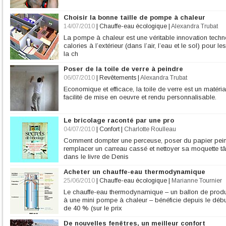
Choisir la bonne taille de pompe à chaleur
14/07/2010
|
Chauffe-eau écologique
|
Alexandra Trubat
La pompe à chaleur est une véritable innovation techn
calories à l’extérieur (dans l’air, l’eau et le sol) pour le
la ch
Poser de la toile de verre à peindre
06/07/2010
|
Revêtements
|
Alexandra Trubat
Economique et efficace, la toile de verre est un matéri
facilité de mise en oeuvre et rendu personnalisable.
Le bricolage raconté par une pro
04/07/2010
|
Confort
|
Charlotte Roulleau
Comment dompter une perceuse, poser du papier peint
remplacer un carreau cassé et nettoyer sa moquette tâ
dans le livre de Denis
Acheter un chauffe-eau thermodynamique
25/06/2010
|
Chauffe-eau écologique
|
Marianne Tournier
Le chauffe-eau thermodynamique – un ballon de produ
à une mini pompe à chaleur – bénéficie depuis le débu
de 40 % (sur le prix
De nouvelles fenêtres, un meilleur confort