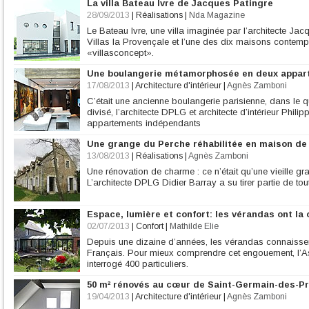
La villa Bateau Ivre de Jacques Patingre
28/09/2013
|
Réalisations
|
Nda Magazine
Le Bateau Ivre, une villa imaginée par l’architecte Jacqu
Villas la Provençale et l’une des dix maisons contemp
«villasconcept».
Une boulangerie métamorphosée en deux appar
17/08/2013
|
Architecture d'intérieur
|
Agnès Zamboni
C’était une ancienne boulangerie parisienne, dans le 
divisé, l’architecte DPLG et architecte d’intérieur Phi
appartements indépendants
Une grange du Perche réhabilitée en maison d
13/08/2013
|
Réalisations
|
Agnès Zamboni
Une rénovation de charme : ce n’était qu’une vieille g
L’architecte DPLG Didier Barray a su tirer partie de tou
Espace, lumière et confort: les vérandas ont la 
02/07/2013
|
Confort
|
Mathilde Elie
Depuis une dizaine d’années, les vérandas connaisse
Français. Pour mieux comprendre cet engouement, l’As
interrogé 400 particuliers.
50 m² rénovés au cœur de Saint-Germain-des-P
19/04/2013
|
Architecture d'intérieur
|
Agnès Zamboni