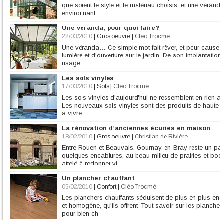
que soient le style et le matériau choisis, et une vér
environnant.
Une véranda, pour quoi faire?
22/03/2010
|
Gros oeuvre
|
Cléo Trocmé
Une véranda… Ce simple mot fait rêver, et pour caus
lumière et d'ouverture sur le jardin. De son implantati
usage.
Les sols vinyles
17/03/2010
|
Sols
|
Cléo Trocmé
Les sols vinyles d'aujourd'hui ne ressemblent en rien 
Les nouveaux sols vinyles sont des produits de haute t
à vivre.
La rénovation d’anciennes écuries en maison
18/02/2010
|
Gros oeuvre
|
Christian de Rivière
Entre Rouen et Beauvais, Gournay-en-Bray reste un p
quelques encablures, au beau milieu de prairies et boc
attelé à redonner vi
Un plancher chauffant
05/02/2010
|
Confort
|
Cléo Trocmé
Les planchers chauffants séduisent de plus en plus e
et homogène, qu'ils offrent. Tout savoir sur les planche
pour bien ch