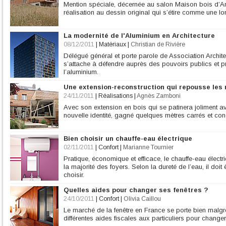
Mention spéciale, décernée au salon Maison bois d’An
réalisation au dessin original qui s’étire comme une l
La modernité de l'Aluminium en Architecture
08/12/2011
|
Matériaux
|
Christian de Rivière
Délégué général et porte parole de Association Archi
s’attache à défendre auprès des pouvoirs publics et 
l’aluminium.
Une extension-reconstruction qui repousse les
24/11/2011
|
Réalisations
|
Agnès Zamboni
Avec son extension en bois qui se patinera joliment a
nouvelle identité, gagné quelques mètres carrés et conq
Bien choisir un chauffe-eau électrique
02/11/2011
|
Confort
|
Marianne Tournier
Pratique, économique et efficace, le chauffe-eau électr
la majorité des foyers. Selon la dureté de l’eau, il doit
choisir.
Quelles aides pour changer ses fenêtres ?
24/10/2011
|
Confort
|
Olivia Caillou
Le marché de la fenêtre en France se porte bien malg
différentes aides fiscales aux particuliers pour changer