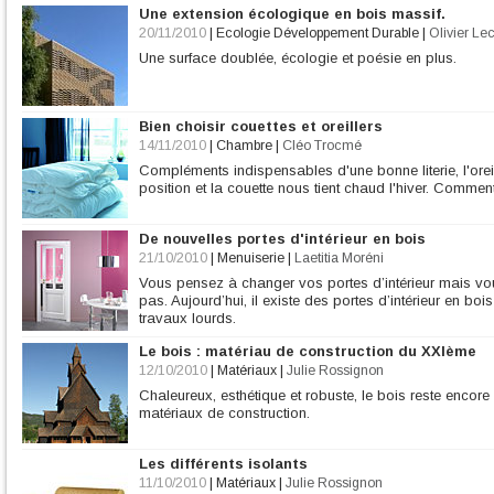
Une extension écologique en bois massif.
20/11/2010
|
Ecologie Développement Durable
|
Olivier Le
Une surface doublée, écologie et poésie en plus.
Bien choisir couettes et oreillers
14/11/2010
|
Chambre
|
Cléo Trocmé
Compléments indispensables d'une bonne literie, l'orei
position et la couette nous tient chaud l'hiver. Comment
De nouvelles portes d'intérieur en bois
21/10/2010
|
Menuiserie
|
Laetitia Moréni
Vous pensez à changer vos portes d’intérieur mais vo
pas. Aujourd’hui, il existe des portes d’intérieur en b
travaux lourds.
Le bois : matériau de construction du XXIème
12/10/2010
|
Matériaux
|
Julie Rossignon
Chaleureux, esthétique et robuste, le bois reste encore 
matériaux de construction.
Les différents isolants
11/10/2010
|
Matériaux
|
Julie Rossignon