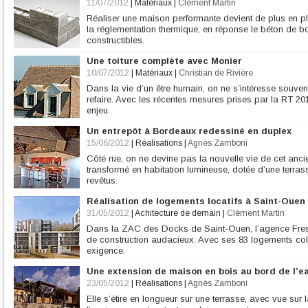
11/07/2012
|
Matériaux
|
Clément Martin
Réaliser une maison performante devient de plus en 
la réglementation thermique, en réponse le béton de b
constructibles.
Une toiture complète avec Monier
10/07/2012
|
Matériaux
|
Christian de Rivière
Dans la vie d’un être humain, on ne s’intéresse souvent
refaire. Avec les récentes mesures prises par la RT 2012
enjeu.
Un entrepôt à Bordeaux redessiné en duplex
15/06/2012
|
Réalisations
|
Agnès Zamboni
Côté rue, on ne devine pas la nouvelle vie de cet ancie
transformé en habitation lumineuse, dotée d’une terrasse
revêtus.
Réalisation de logements locatifs à Saint-Ouen
31/05/2012
|
Achitecture de demain
|
Clément Martin
Dans la ZAC des Docks de Saint-Ouen, l’agence Fresh
de construction audacieux. Avec ses 83 logements collec
exigence.
Une extension de maison en bois au bord de l’e
23/05/2012
|
Réalisations
|
Agnès Zamboni
Elle s’étire en longueur sur une terrasse, avec vue sur l