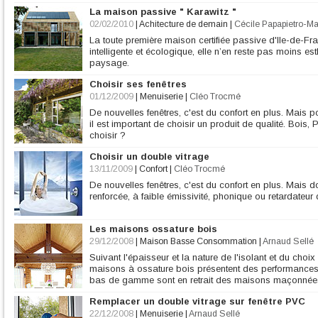
La maison passive " Karawitz "
02/02/2010
|
Achitecture de demain
|
Cécile Papapietro-M
La toute première maison certifiée passive d'Ile-de-Franc
intelligente et écologique, elle n’en reste pas moins es
paysage.
Choisir ses fenêtres
01/12/2009
|
Menuiserie
|
Cléo Trocmé
De nouvelles fenêtres, c'est du confort en plus. Mais po
il est important de choisir un produit de qualité. Bois
choisir ?
Choisir un double vitrage
13/11/2009
|
Confort
|
Cléo Trocmé
De nouvelles fenêtres, c'est du confort en plus. Mais d
renforcée, à faible émissivité, phonique ou retardateur 
Les maisons ossature bois
29/12/2008
|
Maison Basse Consommation
|
Arnaud Sellé
Suivant l'épaisseur et la nature de l'isolant et du choi
maisons à ossature bois présentent des performances t
bas de gamme sont en retrait des maisons maçonnées,
Remplacer un double vitrage sur fenêtre PVC
22/12/2008
|
Menuiserie
|
Arnaud Sellé