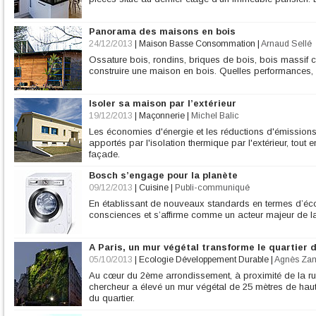
Panorama des maisons en bois
24/12/2013
|
Maison Basse Consommation
|
Arnaud Sellé
Ossature bois, rondins, briques de bois, bois massif co
construire une maison en bois. Quelles performances, q
Isoler sa maison par l’extérieur
19/12/2013
|
Maçonnerie
|
Michel Balic
Les économies d'énergie et les réductions d'émissio
apportés par l'isolation thermique par l'extérieur, tout
façade.
Bosch s’engage pour la planète
09/12/2013
|
Cuisine
|
Publi-communiqué
En établissant de nouveaux standards en termes d’éco
consciences et s’affirme comme un acteur majeur de l
A Paris, un mur végétal transforme le quartier 
05/10/2013
|
Ecologie Développement Durable
|
Agnès Za
Au cœur du 2ème arrondissement, à proximité de la rue
chercheur a élevé un mur végétal de 25 mètres de haute
du quartier.