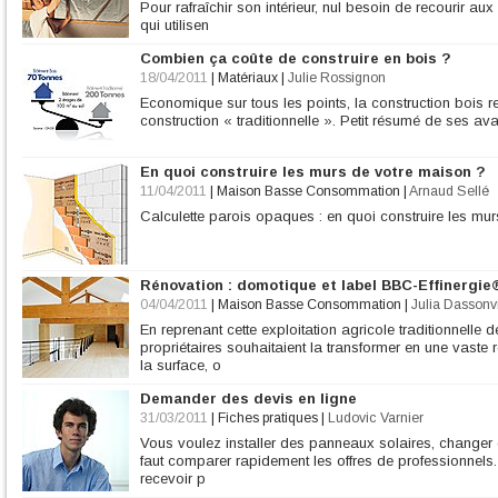
Pour rafraîchir son intérieur, nul besoin de recourir au
qui utilisen
Combien ça coûte de construire en bois ?
18/04/2011
|
Matériaux
|
Julie Rossignon
Economique sur tous les points, la construction bois r
construction « traditionnelle ». Petit résumé de ses av
En quoi construire les murs de votre maison ?
11/04/2011
|
Maison Basse Consommation
|
Arnaud Sellé
Calculette parois opaques : en quoi construire les mu
Rénovation : domotique et label BBC-Effinergie
04/04/2011
|
Maison Basse Consommation
|
Julia Dassonvi
En reprenant cette exploitation agricole traditionnell
propriétaires souhaitaient la transformer en une vaste r
la surface, o
Demander des devis en ligne
31/03/2011
|
Fiches pratiques
|
Ludovic Varnier
Vous voulez installer des panneaux solaires, changer de
faut comparer rapidement les offres de professionnels. A
recevoir p