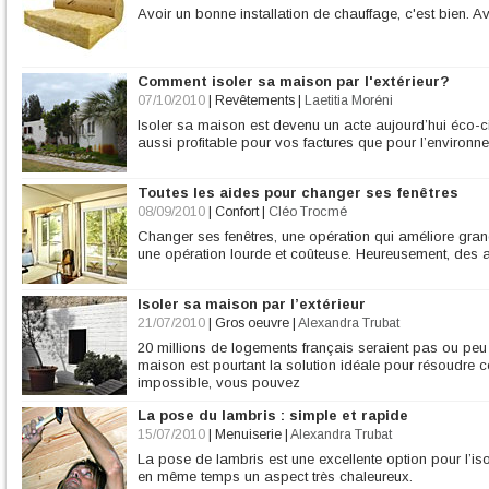
Avoir un bonne installation de chauffage, c'est bien. Av
Comment isoler sa maison par l'extérieur?
07/10/2010
|
Revêtements
|
Laetitia Moréni
Isoler sa maison est devenu un acte aujourd’hui éco-ci
aussi profitable pour vos factures que pour l’environn
Toutes les aides pour changer ses fenêtres
08/09/2010
|
Confort
|
Cléo Trocmé
Changer ses fenêtres, une opération qui améliore gran
une opération lourde et coûteuse. Heureusement, des aid
Isoler sa maison par l’extérieur
21/07/2010
|
Gros oeuvre
|
Alexandra Trubat
20 millions de logements français seraient pas ou peu 
maison est pourtant la solution idéale pour résoudre 
impossible, vous pouvez
La pose du lambris : simple et rapide
15/07/2010
|
Menuiserie
|
Alexandra Trubat
La pose de lambris est une excellente option pour l’is
en même temps un aspect très chaleureux.