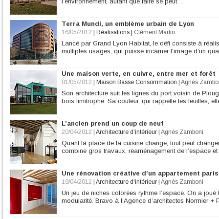
l’environnement, autant que faire se peut ….
Terra Mundi, un emblème urbain de Lyon
16/05/2012
|
Réalisations
|
Clément Martin
Lancé par Grand Lyon Habitat, le défi consiste à réali
multiples usages, qui puisse incarner l’image d’un quart
Une maison verte, en cuivre, entre mer et forêt
01/05/2012
|
Maison Basse Consommation
|
Agnès Zambo
Son architecture suit les lignes du port voisin de Plougas
bois limitrophe. Sa couleur, qui rappelle les feuilles, ell
L’ancien prend un coup de neuf
20/04/2012
|
Architecture d'intérieur
|
Agnès Zamboni
Quant la place de la cuisine change, tout peut change
combine gros travaux, réaménagement de l’espace et 
Une rénovation créative d’un appartement paris
19/04/2012
|
Architecture d'intérieur
|
Agnès Zamboni
Un jeu de niches colorées rythme l’espace. On a joué la
modularité. Bravo à l’Agence d’architectes Normier + 