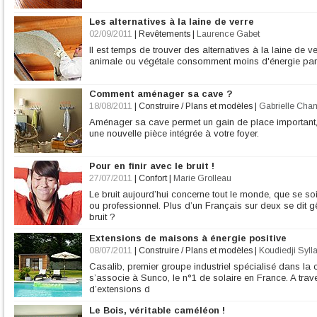
Les alternatives à la laine de verre
02/09/2011
|
Revêtements
|
Laurence Gabet
Il est temps de trouver des alternatives à la laine de ve
animale ou végétale consomment moins d'énergie par
Comment aménager sa cave ?
18/08/2011
|
Construire / Plans et modèles
|
Gabrielle Cha
Aménager sa cave permet un gain de place important, 
une nouvelle pièce intégrée à votre foyer.
Pour en finir avec le bruit !
27/07/2011
|
Confort
|
Marie Grolleau
Le bruit aujourd’hui concerne tout le monde, que se s
ou professionnel. Plus d’un Français sur deux se dit gê
bruit ?
Extensions de maisons à énergie positive
08/07/2011
|
Construire / Plans et modèles
|
Koudiedji Syll
Casalib, premier groupe industriel spécialisé dans la
s’associe à Sunco, le n°1 de solaire en France. A trav
d’extensions d
Le Bois, véritable caméléon !