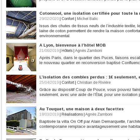
Cotonwool, une isolation certifiée pour toute la
29/02/2020
|
Confort
|
Michel Balic
Issus des chutes de tissus neufs de l’industrie textile,
laine de coton permettent de rendre la maison confortab
environnemental.
A Lyon, bienvenue à l’hôtel MOB
21/06/2019
|
Hôtels
|
Agnès Zamboni
Après Paris, dans le quartier des Puces, faisons escal
le nouveau quartier en reconversion baptisé Confluenc
L’isolation des combles perdus : 1€ seulement, 
25/04/2019
|
Confort
|
Christian de Rivière
Grâce au dispositif Coup de Pouce, vous pouvez fair
seulement, avec une aide de l’État, pour une isolation 
Au Touquet, une maison à deux facettes
18/03/2019
|
Réalisations
|
Agnès Zamboni
Baptisée la villa On Off par Alain Demarquette, l’archit
contemporaine remplace avantageusement une habitatio