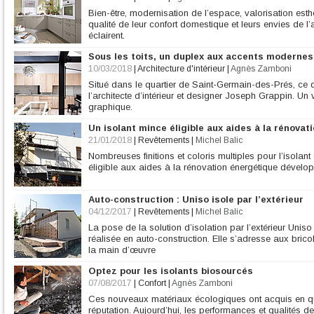
Bien-être, modernisation de l’espace, valorisation esth
qualité de leur confort domestique et leurs envies de 
éclairent.
Sous les toits, un duplex aux accents modernes
10/03/2018
|
Architecture d'intérieur
|
Agnès Zamboni
Situé dans le quartier de Saint-Germain-des-Prés, ce 
l’architecte d’intérieur et designer Joseph Grappin. Un v
graphique.
Un isolant mince éligible aux aides à la rénovat
21/01/2018
|
Revêtements
|
Michel Balic
Nombreuses finitions et coloris multiples pour l’isolant
éligible aux aides à la rénovation énergétique dévelo
Auto-construction : Uniso isole par l’extérieur
04/12/2017
|
Revêtements
|
Michel Balic
La pose de la solution d’isolation par l’extérieur Uniso 
réalisée en auto-construction. Elle s’adresse aux bric
la main d’œuvre
Optez pour les isolants biosourcés
07/08/2017
|
Confort
|
Agnès Zamboni
Ces nouveaux matériaux écologiques ont acquis en q
réputation. Aujourd’hui, les performances et qualités d