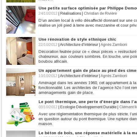
Une petite surface optimisée par Philippe Dem
24/10/2012
|
Réalisations
|
Christian de Rivière
D’un ancien local à vélo désaffecté donnant sur une co
réalise un joli pied à terre avec mezzanine et cour priv
Une rénovation de style ethnique chic
22/10/2012
|
Architecture d'intérieur
|
Agnès Zamboni
Décoration feutrée pour ce « deux pièces » restructuré 
chaleureux, aux couleurs sombres. En touche, une po
boubou africain.
Un appartement gain de place au pied des cime
10/10/2012
|
Architecture d'intérieur
|
Agnès Zamboni
Aménagé dans les années 1960, cet appartement à la
fonctionnalité. Les architectes de l’agence h2o l’ont 
aménagements gain de place.
Le pont thermique, une perte d'énergie dans l’a
03/10/2012
|
Ecologie Développement Durable
|
Clément M
Avec une réglementation thermique de plus stricte, l’uni
en question autour du pont thermique. Une rupture dan
maison.
Le béton de bois, une réponse matérielle à la 