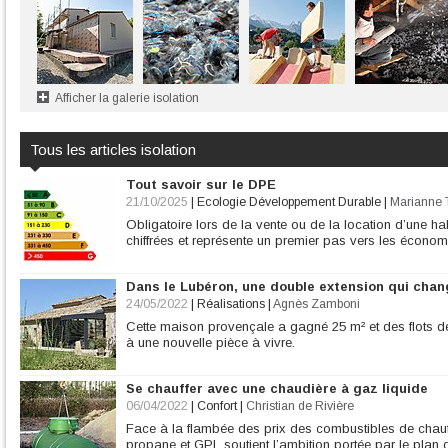
Afficher la galerie isolation
Tous les articles isolation
Tout savoir sur le DPE
21/10/2025
|
Ecologie Développement Durable
|
Marianne 
Obligatoire lors de la vente ou de la location d’une hab
chiffrées et représente un premier pas vers les économ
Dans le Lubéron, une double extension qui chan
24/05/2022
|
Réalisations
|
Agnès Zamboni
Cette maison provençale a gagné 25 m² et des flots de
à une nouvelle pièce à vivre.
Se chauffer avec une chaudière à gaz liquide
06/04/2022
|
Confort
|
Christian de Rivière
Face à la flambée des prix des combustibles de chauff
propane et GPL soutient l’ambition portée par le plan