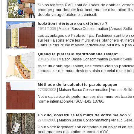
Si vos fenêtres PVC sont équipées de doubles vitrages 
changer pour doubler leur performance d'isolation. Il vo
double-vitrage faiblement émissif.
Isolation intérieure ou extérieure ?
26/11/2008
|
Maison Basse Consommation
|
Arnaud Sellé
Les avantages de l'isolation par l'extérieur sont bien
sur les liaisons entre les murs et les planchers et inerti
Dans le cas d'une maison individuelle où il n'y a pas
Quand la plâtrerie traditionnelle revient ...
23/11/2008
|
Maison Basse Consommation
|
Arnaud Sellé
Avec un doublage isolant, une contre-cloison porteuse e
l'épaisseur des murs devient voisin de celui d'une b
Méthode de la calculette parois opaque
27/09/2008
|
Maison Basse Consommation
|
Arnaud Sellé
Notre calculette de performances des murs est basée su
norme internationale ISO/FDIS 13786.
En quoi construire les murs de votre maison ?
27/09/2008
|
Maison Basse Consommation
|
Arnaud Sellé
Pour votre logement soit confortable en hiver et en été
performances d'isolation et confort d'été