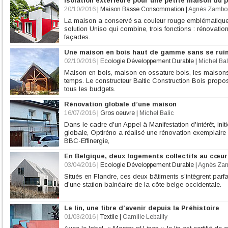
Isolation extérieure pour une petite maison du
20/10/2016
|
Maison Basse Consommation
|
Agnès Zambo
La maison a conservé sa couleur rouge emblématique,
solution Uniso qui combine, trois fonctions : rénovatio
façades.
Une maison en bois haut de gamme sans se ruin
02/10/2016
|
Ecologie Développement Durable
|
Michel Bal
Maison en bois, maison en ossature bois, les maisons 
temps. Le constructeur Baltic Construction Bois prop
tous les budgets.
Rénovation globale d’une maison
16/07/2016
|
Gros oeuvre
|
Michel Balic
Dans le cadre d'un Appel à Manifestation d'intérêt, ini
globale, Optiréno a réalisé une rénovation exemplaire 
BBC-Effinergie,
En Belgique, deux logements collectifs au cœu
03/04/2016
|
Ecologie Développement Durable
|
Agnès Za
Situés en Flandre, ces deux bâtiments s’intègrent par
d’une station balnéaire de la côte belge occidentale.
Le lin, une fibre d’avenir depuis la Préhistoire
01/03/2016
|
Textile
|
Camille Lebailly