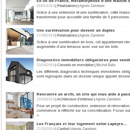
En Ile-de-France, métamorphose d’une maison 
03/01/2019
|
Réalisations
|
Agnès Zamboni
Grâce à une extension et une surélévation, cette maiso
transformée pour accueillir une famille de 5 personnes.
Une surélévation pour devenir un duplex
17/08/2018
|
Réalisations
|
Agnès Zamboni
Grâce à une surélévation en bois, cet appartement rén
augmentée d’une terrasse avec vue sur les toits.
Diagnostics immobiliers obligatoires pour vend
23/04/2018
|
Conseils en immobilier
|
Michel Balic
Les différents diagnostics techniques immobiliers obl
sont regroupés dans un dossier unique appelé dossier 
Rencontre un archi, un site qui vous aide à pass
22/04/2018
|
Architecture d'intérieur
|
Agnès Zamboni
Pour un projet de construction, extension et rénovation,
commencer à réfléchir sur sa concrétisation. Focus sur 
».
Les Français et leur logement selon Lapeyre…
27/03/2018
|
Confort
|
Agnès Zamboni