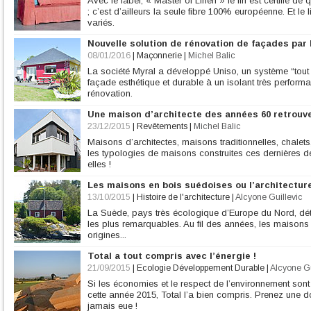
Avec le label, « Master of Linen » le lin est certifié d
; c’est d’ailleurs la seule fibre 100% européenne. Et le
variés.
Nouvelle solution de rénovation de façades par l
08/01/2016
|
Maçonnerie
|
Michel Balic
La société Myral a développé Uniso, un système “tout
façade esthétique et durable à un isolant très performant
rénovation.
Une maison d’architecte des années 60 retrouve
23/12/2015
|
Revêtements
|
Michel Balic
Maisons d’architectes, maisons traditionnelles, chalet
les typologies de maisons construites ces dernières d
elles !
Les maisons en bois suédoises ou l’architectur
13/10/2015
|
Histoire de l'architecture
|
Alcyone Guillevic
La Suède, pays très écologique d’Europe du Nord, déti
les plus remarquables. Au fil des années, les maisons é
origines...
Total a tout compris avec l’énergie !
21/09/2015
|
Ecologie Développement Durable
|
Alcyone Gu
Si les économies et le respect de l’environnement sont 
cette année 2015, Total l’a bien compris. Prenez une
jamais eue !