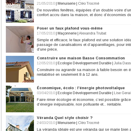
21/05/2010
|
Menuiserie
|
Cléo Trocmé
De nouvelles fenêtres, équipées d’un double voire d’un t
confort accru dans la maison, et donc d’économies de
Poser un faux plafond vous-même
17/05/2010
|
Maçonnerie
|
Alexandra Trubat
Simple et efficace, le faux plafond est une solution idé
passage de canalisations et d’appareillages, pour inté
d’une pièce,
Construire une maison Basse Consommation
12/05/2010
|
Ecologie Développement Durable
|
Julia Dass
Construire ou agrandir sa maison à faible besoin en én
rentabilisé en seulement 8 à 12 ans.
Économique, écolo : l'énergie photovoltaïque
03/04/2010
|
Ecologie Développement Durable
|
Lise Gera
Faire rimer écologie et économie, c’est possible grâc
d’énergie inépuisable, non polluante et... rentable.
Véranda Quel style choisir ?
24/03/2010
|
Menuiserie
|
Cléo Trocmé
La véranda idéale est une véranda qui se marie bien a