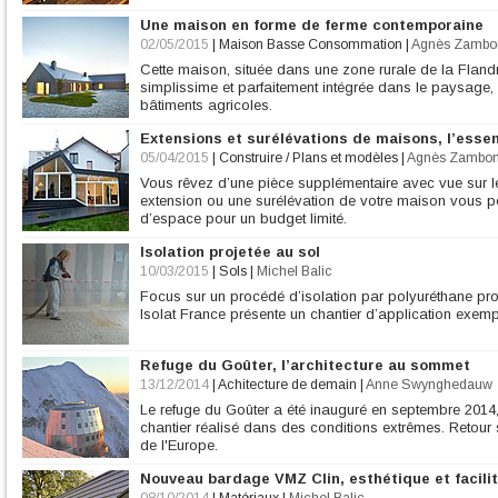
Une maison en forme de ferme contemporaine
02/05/2015
|
Maison Basse Consommation
|
Agnès Zambo
Cette maison, située dans une zone rurale de la Flandr
simplissime et parfaitement intégrée dans le paysage
bâtiments agricoles.
Extensions et surélévations de maisons, l’essen
05/04/2015
|
Construire / Plans et modèles
|
Agnès Zambon
Vous rêvez d’une pièce supplémentaire avec vue sur 
extension ou une surélévation de votre maison vous 
d’espace pour un budget limité.
Isolation projetée au sol
10/03/2015
|
Sols
|
Michel Balic
Focus sur un procédé d’isolation par polyuréthane proje
Isolat France présente un chantier d’application exempl
Refuge du Goûter, l’architecture au sommet
13/12/2014
|
Achitecture de demain
|
Anne Swynghedauw
Le refuge du Goûter a été inauguré en septembre 2014,
chantier réalisé dans des conditions extrêmes. Retour s
de l'Europe.
Nouveau bardage VMZ Clin, esthétique et facili