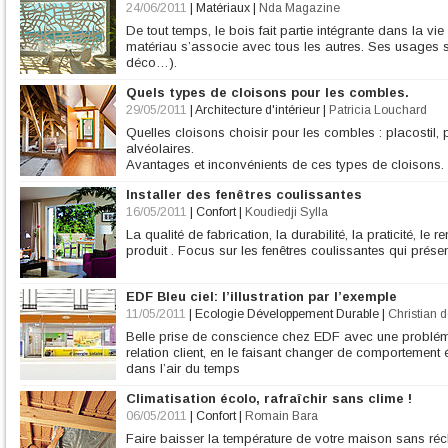
24/06/2011
|
Matériaux
|
Nda Magazine
De tout temps, le bois fait partie intégrante dans la vi
matériau s’associe avec tous les autres. Ses usages so
déco…).
Quels types de cloisons pour les combles.
29/05/2011
|
Architecture d'intérieur
|
Patricia Louchard
Quelles cloisons choisir pour les combles : placostil,
alvéolaires.
Avantages et inconvénients de ces types de cloisons.
Installer des fenêtres coulissantes
16/05/2011
|
Confort
|
Koudiedji Sylla
La qualité de fabrication, la durabilité, la praticité, le
produit . Focus sur les fenêtres coulissantes qui prés
EDF Bleu ciel: l’illustration par l’exemple
11/05/2011
|
Ecologie Développement Durable
|
Christian d
Belle prise de conscience chez EDF avec une problémat
relation client, en le faisant changer de comportement 
dans l’air du temps
Climatisation écolo, rafraîchir sans clime !
06/05/2011
|
Confort
|
Romain Bara
Faire baisser la température de votre maison sans récha