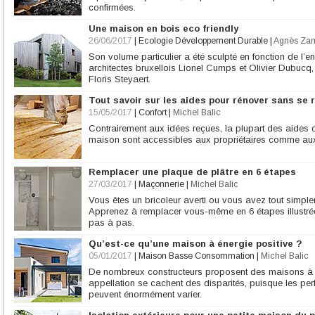
confirmées.
Une maison en bois eco friendly
26/06/2017
|
Ecologie Développement Durable
|
Agnès Za
Son volume particulier a été sculpté en fonction de l’e
architectes bruxellois Lionel Cumps et Olivier Dubucq
Floris Steyaert.
Tout savoir sur les aides pour rénover sans se 
15/05/2017
|
Confort
|
Michel Balic
Contrairement aux idées reçues, la plupart des aides d
maison sont accessibles aux propriétaires comme aux
Remplacer une plaque de plâtre en 6 étapes
27/03/2017
|
Maçonnerie
|
Michel Balic
Vous êtes un bricoleur averti ou vous avez tout simpl
Apprenez à remplacer vous-même en 6 étapes illustrée
pas à pas.
Qu’est-ce qu’une maison à énergie positive ?
05/01/2017
|
Maison Basse Consommation
|
Michel Balic
De nombreux constructeurs proposent des maisons à én
appellation se cachent des disparités, puisque les p
peuvent énormément varier.