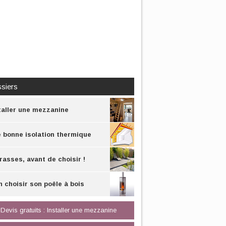
siers
taller une mezzanine
 bonne isolation thermique
rasses, avant de choisir !
n choisir son poêle à bois
Devis gratuits : Installer une mezzanine