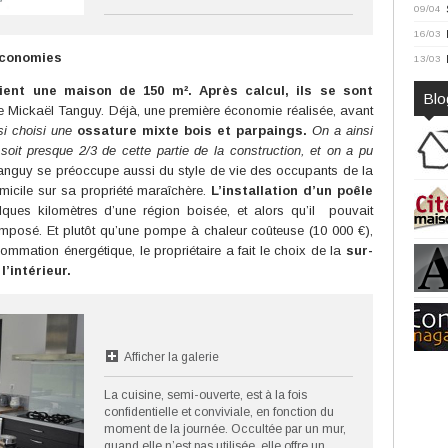
09/04
16/03
économies
13/03
aient une maison de 150 m². Après calcul, ils se sont
Blo
 Mickaël Tanguy. Déjà, une première économie réalisée, avant
si choisi une
ossature mixte bois et parpaings.
On a ainsi
oit presque 2/3 de cette partie de la construction, et on a pu
nguy se préoccupe aussi du style de vie des occupants de la
domicile sur sa propriété maraîchère.
L’installation d’un poêle
lques kilomètres d’une région boisée, et alors qu’il pouvait
 imposé. Et plutôt qu’une pompe à chaleur coûteuse (10 000 €),
mmation énergétique, le propriétaire a fait le choix de la
sur-
l’intérieur.
Afficher la galerie
La cuisine, semi-ouverte, est à la fois
confidentielle et conviviale, en fonction du
moment de la journée. Occultée par un mur,
quand elle n’est pas utilisée, elle offre un