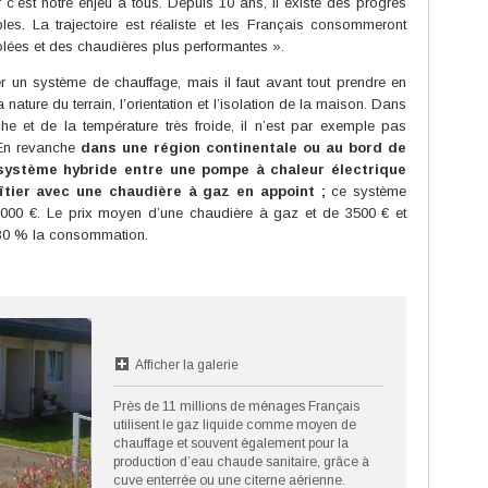
 c’est notre enjeu à tous. Depuis 10 ans, il existe des progrès
es. La trajectoire est réaliste et les Français consommeront
lées et des chaudières plus performantes ».
r un système de chauffage, mais il faut avant tout prendre en
nature du terrain, l’orientation et l’isolation de la maison. Dans
 et de la température très froide, il n’est par exemple pas
 En revanche
dans une région continentale ou au bord de
n système hybride entre une pompe à chaleur électrique
îtier avec une chaudière à gaz en appoint ;
ce système
à 8000 €. Le prix moyen d’une chaudière à gaz et de 3500 € et
 30 % la consommation.
Afficher la galerie
Près de 11 millions de ménages Français
utilisent le gaz liquide comme moyen de
chauffage et souvent également pour la
production d’eau chaude sanitaire, grâce à
cuve enterrée ou une citerne aérienne.