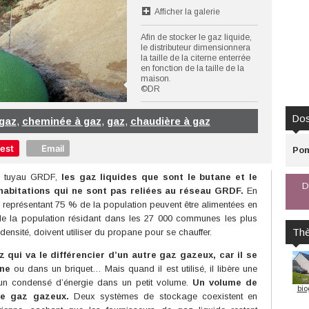
Afficher la galerie
Afin de stocker le gaz liquide,
le distributeur dimensionnera
la taille de la citerne enterrée
en fonction de la taille de la
maison.
©DR
Dos
 gaz
,
cheminée à gaz
,
gaz
,
chaudière à gaz
rest
Email
Pom
un tuyau GRDF,
les gaz liquides que sont le butane et le
D
abitations qui ne sont pas reliées au réseau GRDF.
En
 représentant 75 % de la population peuvent être alimentées en
e la population résidant dans les 27 000 communes les plus
Th
densité, doivent utiliser du propane pour se chauffer.
z qui va le différencier d’un autre gaz gazeux, car il se
rne
ou dans un briquet… Mais quand il est utilisé, il libère une
t un condensé d’énergie dans un petit volume.
Un volume de
bio
de gaz gazeux.
Deux systèmes de stockage coexistent en