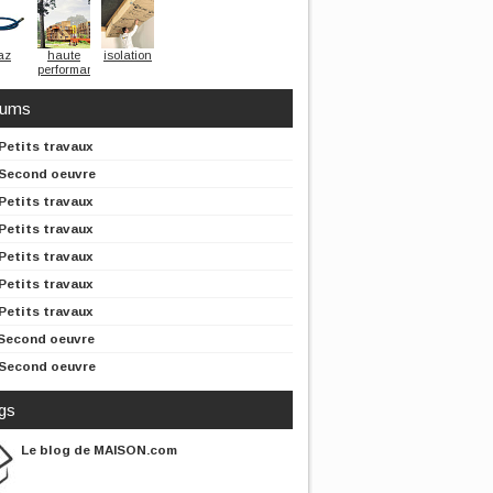
az
haute
isolation
performance
énergétique
rums
Petits travaux
Second oeuvre
Petits travaux
Petits travaux
Petits travaux
Petits travaux
Petits travaux
Second oeuvre
Second oeuvre
gs
Le blog de MAISON.com