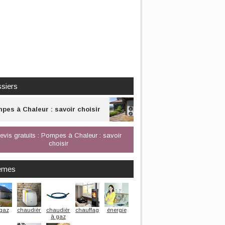
siers
pes à Chaleur : savoir choisir
evis gratuits : Pompes à Chaleur : savoir
choisir
èmes
gaz
chaudière
chaudière
chauffage
énergie
à gaz