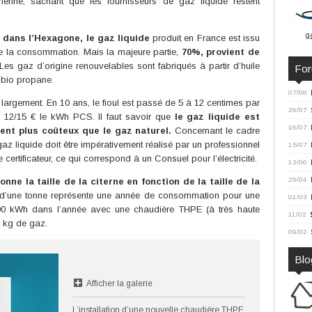
ienne, sachant que les fournisseurs de gaz liquide restent
g
dans l’Hexagone, le gaz liquide
produit en France est issu
de la consommation. Mais la majeure partie,
70%, provient de
Les gaz d’origine renouvelables sont fabriqués à partir d’huile
Fo
 bio propane.
07/08
s largement. En 10 ans, le fioul est passé de 5 à 12 centimes par
26/07
 12/15 € le kWh PCS. Il faut savoir que
le gaz liquide est
16/07
ment plus coûteux que le gaz naturel.
Concernant le cadre
gaz liquide doit être impérativement réalisé par un professionnel
15/07
ertificateur, ce qui correspond à un Consuel pour l’électricité.
13/06
29/04
onne la taille de la citerne en fonction de la taille de la
 d’une tonne représente une année de consommation pour une
01/03
0 kWh dans l’année avec une chaudière THPE (à très haute
11/02
0 kg de gaz.
09/02
Blo
Afficher la galerie
L’installation d’une nouvelle chaudière THPE