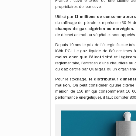
France : cuve enterrée ou une citerne aér
propriétaires de leur cuve.
Utilisé par
11 millions de consommateurs 
du raffinage du pétrole et représente 30 % 
champs de gaz algérien ou norvégien.
de déchet animal ou végétal et sont appelés
Depuis 10 ans le prix de l’énergie fluctue trè
kWh PCI. Le gaz liquide de 8/9 centimes à
moins cher que l’électricité et légère
réglementaire, l’entretien d’une chaudière au 
du gaz certifié par Qualigaz ou un organisme c
Pour le stockage
, le distributeur dimensi
maison.
On peut considérer qu’une citerne
maison de 150 m² qui consommerait 10 00
performance énergétique), il faut compter 80