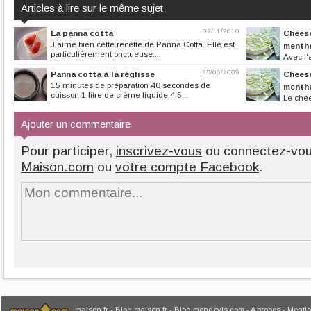
Articles à lire sur le même sujet
07/11/2010
La panna cotta
Cheese
J’aime bien cette recette de Panna Cotta. Elle est
menth
particulièrement onctueuse....
Avec l’
salade de concom
25/06/2009
Panna cotta à la réglisse
Cheese
15 minutes de préparation 40 secondes de
menth
cuisson 1 litre de crème liquide 4,5...
Le chee
version new-yorkai
Ajouter un commentaire
Pour participer,
inscrivez-vous
ou connectez-vo
Maison.com
ou
votre compte Facebook
.
maison.fr
-
Blog maison.fr
-
Blog mondevis.com
-
A propos
-
Mentio