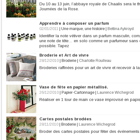
Du 10 au 13 juin, l’abbaye royale de Chaalis sera le t
Journées de la Rose.
Apprendre à composer un parfum
02/01/2011
|
Une marque, une histoire
|
Bettina Aykroyd
Identifier la note vétiver dans un parfum masculin, c
une note de tête… en solo comme un parfumeur sans de
possible. Tapez
Broderie et Art de vivre
28/12/2010
|
Broderie
|
Charlotte Roulleau
Broderies raffinées pour un art de vivre et recevoir à la
Vase de fête en papier métallisé.
26/12/2010
|
Papier-Cartonnage
|
Laurence Wichegrod
Réaliser en 1 tour de main ce vase improvisé en papie
Cartes postales brodées
28/11/2010
|
Broderie
|
Laurence Wichegrod
Broder des cartes postales pour fêter des événements