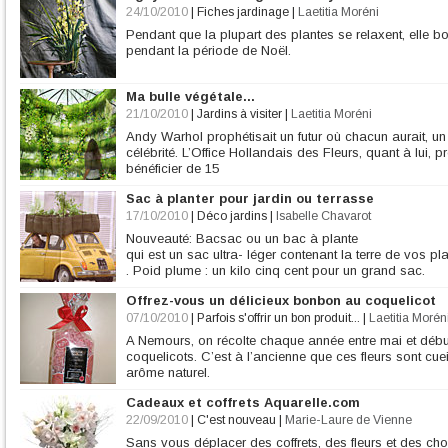
24/10/2010
|
Fiches jardinage
|
Laetitia Moréni
Pendant que la plupart des plantes se relaxent, elle bo
pendant la période de Noël.
Ma bulle végétale...
21/10/2010
|
Jardins à visiter
|
Laetitia Moréni
Andy Warhol prophétisait un futur où chacun aurait, un
célébrité. L’Office Hollandais des Fleurs, quant à lui,
bénéficier de 15
Sac à planter pour jardin ou terrasse
17/10/2010
|
Déco jardins
|
Isabelle Chavarot
Nouveauté: Bacsac ou un bac à plante
qui est un sac ultra- léger contenant la terre de vos pl
. Poid plume : un kilo cinq cent pour un grand sac.
Offrez-vous un délicieux bonbon au coquelicot
07/10/2010
|
Parfois s'offrir un bon produit...
|
Laetitia Morén
A Nemours, on récolte chaque année entre mai et début 
coquelicots. C’est à l’ancienne que ces fleurs sont cuei
arôme naturel.
Cadeaux et coffrets Aquarelle.com
22/09/2010
|
C'est nouveau
|
Marie-Laure de Vienne
Sans vous déplacer des coffrets, des fleurs et des ch