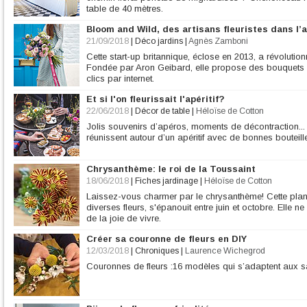
table de 40 mètres.
Bloom and Wild, des artisans fleuristes dans l’
21/09/2018
|
Déco jardins
|
Agnès Zamboni
Cette start-up britannique, éclose en 2013, a révolution
Fondée par Aron Geibard, elle propose des bouquets
clics par internet.
Et si l'on fleurissait l'apéritif?
22/06/2018
|
Décor de table
|
Héloïse de Cotton
Jolis souvenirs d’apéros, moments de décontraction... L
réunissent autour d’un apéritif avec de bonnes bouteilles
Chrysanthème: le roi de la Toussaint
18/06/2018
|
Fiches jardinage
|
Héloïse de Cotton
Laissez-vous charmer par le chrysanthème! Cette pla
diverses fleurs, s'épanouit entre juin et octobre. Elle 
de la joie de vivre.
Créer sa couronne de fleurs en DIY
12/03/2018
|
Chroniques
|
Laurence Wichegrod
Couronnes de fleurs :16 modèles qui s’adaptent aux s