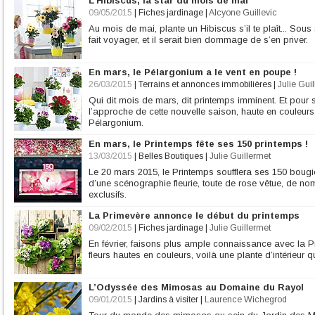
L’Hibiscus, la star du mois de mai
09/05/2015
|
Fiches jardinage
|
Alcyone Guillevic
Au mois de mai, plante un Hibiscus s’il te plaît... So
fait voyager, et il serait bien dommage de s’en priver.
En mars, le Pélargonium a le vent en poupe !
26/03/2015
|
Terrains et annonces immobilières
|
Julie Gui
Qui dit mois de mars, dit printemps imminent. Et pour s
l’approche de cette nouvelle saison, haute en couleurs
Pélargonium.
En mars, le Printemps fête ses 150 printemps !
13/03/2015
|
Belles Boutiques
|
Julie Guillermet
Le 20 mars 2015, le Printemps soufflera ses 150 bougie
d’une scénographie fleurie, toute de rose vêtue, de n
exclusifs.
La Primevère annonce le début du printemps
09/02/2015
|
Fiches jardinage
|
Julie Guillermet
En février, faisons plus ample connaissance avec la Pri
fleurs hautes en couleurs, voilà une plante d’intérieur q
L’Odyssée des Mimosas au Domaine du Rayol
09/01/2015
|
Jardins à visiter
|
Laurence Wichegrod