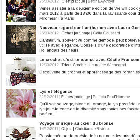
26/03/2012
|
C'est pratique
|
Bettina Aykroyd
Venez assister à la deuxième édition de We will cook yo
mars 2012 à partir de 18h30 dans la ravissante cour d
Miromesnil à Paris
Nouveau regard sur l’anthurium avec Laura Gon
26/03/2012
|
Fiches jardinage
|
Célia Goussard
L’anthurium, souvent vu comme démodé, peut boulevers
utilisé avec élégance. Conseils d'une décoratrice d'int
Hollandais des fleurs.
Le crochet c'est tendance avec Cécile Franconn
12/03/2012
|
Tricot-Crochet
|
Laurence Wichegrod
Découverte du crochet et apprentissage des "grannies
Lys et élégance
22/12/2011
|
Fiches jardinage
|
Patricia Prud'Homme
Qu’il soit sauvage, blanc ou orangé, le lys possède u
lys joue la carte de la diversité sous toutes ses facettes
parfum.
Voyage onirique au cœur du bronze
14/12/2011
|
Objets
|
Christian de Rivière
Passionnée par la poésie de la nature et les arts déco