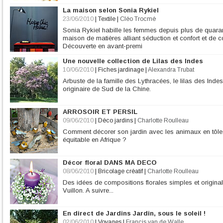
La maison selon Sonia Rykiel
23/06/2010
|
Textile
|
Cléo Trocmé
Sonia Rykiel habille les femmes depuis plus de quaran
maison de matières alliant séduction et confort et de 
Découverte en avant-premi
Une nouvelle collection de Lilas des Indes
10/06/2010
|
Fiches jardinage
|
Alexandra Trubat
Arbuste de la famille des Lythracées, le lilas des Ind
originaire de Sud de la Chine.
ARROSOIR ET PERSIL
09/06/2010
|
Déco jardins
|
Charlotte Roulleau
Comment décorer son jardin avec les animaux en tôle,
équitable en Afrique ?
Décor floral DANS MA DECO
08/06/2010
|
Bricolage créatif
|
Charlotte Roulleau
Des idées de compositions florales simples et origin
Vuillon. A suivre...
En direct de Jardins Jardin, sous le soleil !
02/06/2010
|
Voyages
|
Francis van de Walle