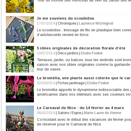
Tour du monde des mimosas au sein du Jardin des M
Je me souviens du scoubidou
17/07/2014
|
Chroniques
|
Laurence Wichegrod
Le scoubidou , tressage de fils en plastique bien conn
d’adolescents revient en force.
5 idées originales de décoration florale d’été
10/07/2014
|
Déco jardins
|
Elodie Fostier
Terrasse, jardin, ou balcon, tous les endroits sont bon
saison avec nos idées originales comme la guirlande de
mur de vases.
Le bromélia, une plante aussi colorée que le ca
02/03/2014
|
Fiches jardinage
|
Elodie Fostier
Le bromélia apporte le dynamisme indissociable des pl
américaines dans nos intérieurs avec ses couleurs viv
Le Carnaval de Nice : du 14 février au 4 mars
06/02/2014
|
Salons / Expos
|
Marie-Laure de Vienne
Coïncidant avec le début des vacances de février pour
de réserver pour le Carnaval de Nice.