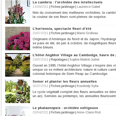
La cambria : l'orchidée des intellectuels
13/09/2011
|
Fiches jardinage
|
Laurence Gabet
Née du croisement des meilleures orchidées, la cambria
la couleur de ses fleurs sont pleines de surprise.
L’hortensia, spectacle fleuri d’été
20/07/2011
|
Fiches jardinage
|
Marie Grolleau
Originaire d’Amérique du Nord et du Japon, l’hydrang
se pare en été, de juin à octobre, de magnifiques fleur
même bleues.
L’hôtel Angkhor Village au Cambodge, havre de 
19/07/2011
|
Reportages
|
Sophie Maillot-Juillet
Ouvert en 1995, l’hôtel Angkhor Village s’inspire des vi
unique où se mêlent architecture, nature et culture cam
colonial historique de Siem Reap au Cambodge.
Semer et planter les fleurs annuelles
02/07/2011
|
Fiches jardinage
|
Koudiedji Sylla
Le cycle végétatif complet des fleurs annuelles se dé
un an). Semées au printemps, les annuelles fleurissent
Le phalaenopsis : orchidée voltigeuse
20/04/2011
|
Fiches jardinage
|
Anne-Claire Riot