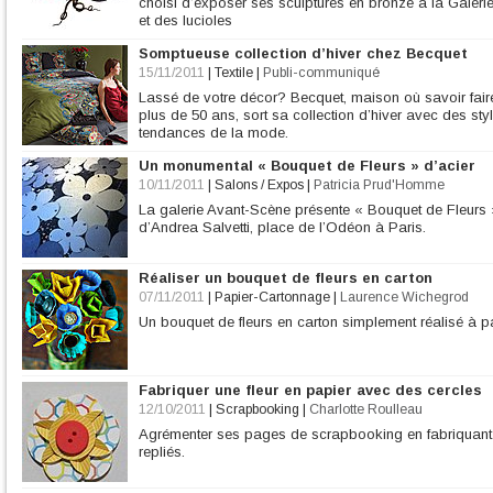
choisi d’exposer ses sculptures en bronze à la Galeri
et des lucioles
Somptueuse collection d’hiver chez Becquet
15/11/2011
|
Textile
|
Publi-communiqué
Lassé de votre décor? Becquet, maison où savoir faire
plus de 50 ans, sort sa collection d’hiver avec des sty
tendances de la mode.
Un monumental « Bouquet de Fleurs » d’acier
10/11/2011
|
Salons / Expos
|
Patricia Prud'Homme
La galerie Avant-Scène présente « Bouquet de Fleurs »
d’Andrea Salvetti, place de l’Odéon à Paris.
Réaliser un bouquet de fleurs en carton
07/11/2011
|
Papier-Cartonnage
|
Laurence Wichegrod
Un bouquet de fleurs en carton simplement réalisé à p
Fabriquer une fleur en papier avec des cercles
12/10/2011
|
Scrapbooking
|
Charlotte Roulleau
Agrémenter ses pages de scrapbooking en fabriquant d
repliés.