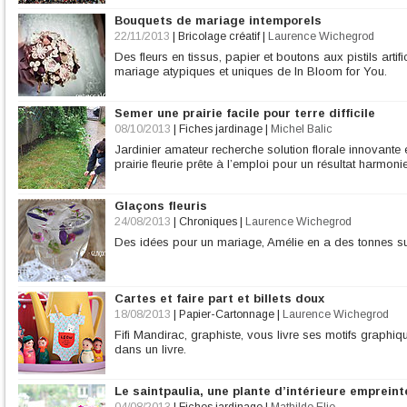
Bouquets de mariage intemporels
22/11/2013
|
Bricolage créatif
|
Laurence Wichegrod
Des fleurs en tissus, papier et boutons aux pistils art
mariage atypiques et uniques de In Bloom for You.
Semer une prairie facile pour terre difficile
08/10/2013
|
Fiches jardinage
|
Michel Balic
Jardinier amateur recherche solution florale innovante 
prairie fleurie prête à l’emploi pour un résultat harmonie
Glaçons fleuris
24/08/2013
|
Chroniques
|
Laurence Wichegrod
Des idées pour un mariage, Amélie en a des tonnes s
Cartes et faire part et billets doux
18/08/2013
|
Papier-Cartonnage
|
Laurence Wichegrod
Fifi Mandirac, graphiste, vous livre ses motifs graphiq
dans un livre.
Le saintpaulia, une plante d’intérieure emprein