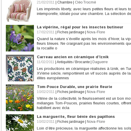
21/02/2011
|
Chambre
|
Cléo Trocmé
Les imprimés liberty, avec leurs petites fleurs et leur
intemporelle, idéale pour une chambre. La sélection d
La vipérine, régal pour les insectes butineur
17/02/2011
|
Fiches jardinage
|
Nova-Flore
Quand la nature s’éveille après les mois d’hiver, la 
fleurs bleues. Ne craignant pas les environnements que
la rocaille o
Carreau ancien en céramique d’Iznik
11/02/2011
|
Antiquités / Brocante
|
Daguerre
Les productions en céramique réalisées à Iznik, en Tur
XVème siècle, remportèrent un vif succès auprès de l
élites européennes
Tom-Pouce Durable, une prairie fleurie
10/02/2011
|
Fiches jardinage
|
Nova-Flore
Vitrine de la collectivité, le fleurissement est un bon
mélanges Tom-Pouces, prairies fleuries courtes, offrent
habillent avec écla
La marguerite, fleur bénie des papillons
10/02/2011
|
Fiches jardinage
|
Nova-Flore
Loin d’être précieuse, la marguerite affectionne les sols