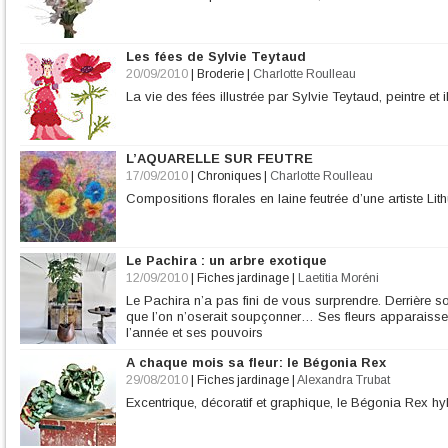
Les fées de Sylvie Teytaud
20/09/2010
|
Broderie
|
Charlotte Roulleau
La vie des fées illustrée par Sylvie Teytaud, peintre et il
L’AQUARELLE SUR FEUTRE
17/09/2010
|
Chroniques
|
Charlotte Roulleau
Compositions florales en laine feutrée d’une artiste Li
Le Pachira : un arbre exotique
12/09/2010
|
Fiches jardinage
|
Laetitia Moréni
Le Pachira n’a pas fini de vous surprendre. Derrière so
que l’on n’oserait soupçonner… Ses fleurs apparaissen
l’année et ses pouvoirs
A chaque mois sa fleur: le Bégonia Rex
29/08/2010
|
Fiches jardinage
|
Alexandra Trubat
Excentrique, décoratif et graphique, le Bégonia Rex hyb