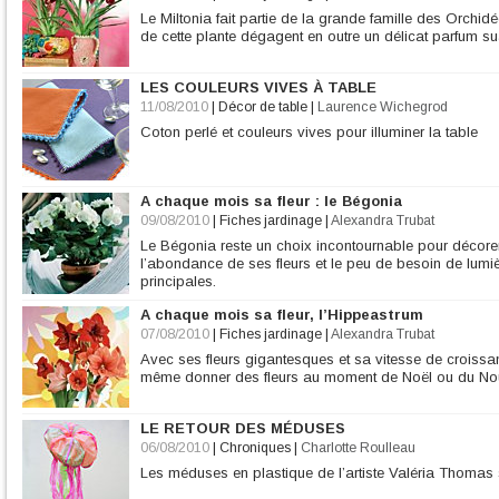
Le Miltonia fait partie de la grande famille des Orchidé
de cette plante dégagent en outre un délicat parfum sua
LES COULEURS VIVES À TABLE
11/08/2010
|
Décor de table
|
Laurence Wichegrod
Coton perlé et couleurs vives pour illuminer la table
A chaque mois sa fleur : le Bégonia
09/08/2010
|
Fiches jardinage
|
Alexandra Trubat
Le Bégonia reste un choix incontournable pour décorer 
l’abondance de ses fleurs et le peu de besoin de lumièr
principales.
A chaque mois sa fleur, l’Hippeastrum
07/08/2010
|
Fiches jardinage
|
Alexandra Trubat
Avec ses fleurs gigantesques et sa vitesse de crois
même donner des fleurs au moment de Noël ou du Nou
LE RETOUR DES MÉDUSES
06/08/2010
|
Chroniques
|
Charlotte Roulleau
Les méduses en plastique de l’artiste Valéria Thomas son