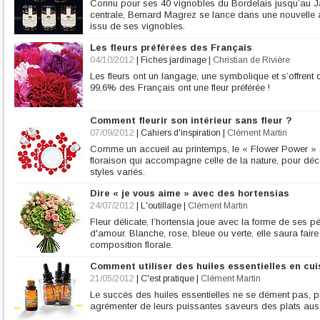
Connu pour ses 40 vignobles du Bordelais jusqu’au J
centrale, Bernard Magrez se lance dans une nouvelle a
issu de ses vignobles.
Les fleurs préférées des Français
04/10/2012
|
Fiches jardinage
|
Christian de Rivière
Les fleurs ont un langage, une symbolique et s’offrent
99,6% des Français ont une fleur préférée !
Comment fleurir son intérieur sans fleur ?
07/09/2012
|
Cahiers d'inspiration
|
Clément Martin
Comme un accueil au printemps, le « Flower Power » s
floraison qui accompagne celle de la nature, pour d
styles variés.
Dire « je vous aime » avec des hortensias
24/07/2012
|
L'outillage
|
Clément Martin
Fleur délicate, l’hortensia joue avec la forme de ses 
d'amour. Blanche, rose, bleue ou verte, elle saura fair
composition florale.
Comment utiliser des huiles essentielles en cui
21/05/2012
|
C'est pratique
|
Clément Martin
Le succès des huiles essentielles ne se dément pas, pu
agrémenter de leurs puissantes saveurs des plats aus