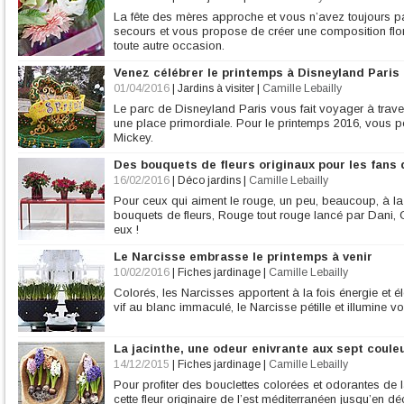
La fête des mères approche et vous n’avez toujours p
secours et vous propose de créer une composition flor
toute autre occasion.
Venez célébrer le printemps à Disneyland Paris
01/04/2016
|
Jardins à visiter
|
Camille Lebailly
Le parc de Disneyland Paris vous fait voyager à traver
une place primordiale. Pour le printemps 2016, vous pou
Mickey.
Des bouquets de fleurs originaux pour les fans
16/02/2016
|
Déco jardins
|
Camille Lebailly
Pour ceux qui aiment le rouge, un peu, beaucoup, à la
bouquets de fleurs, Rouge tout rouge lancé par Dani, Ch
eux !
Le Narcisse embrasse le printemps à venir
10/02/2016
|
Fiches jardinage
|
Camille Lebailly
Colorés, les Narcisses apportent à la fois énergie et é
vif au blanc immaculé, le Narcisse pétille et illumine votr
La jacinthe, une odeur enivrante aux sept coule
14/12/2015
|
Fiches jardinage
|
Camille Lebailly
Pour profiter des bouclettes colorées et odorantes de 
cette fleur originaire de l’est méditerranéen jusqu’en d