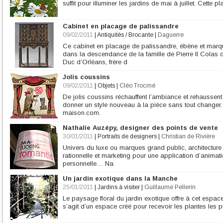
suffit pour illuminer les jardins de mai à juillet. Cette p
Cabinet en placage de palissandre
09/02/2011
|
Antiquités / Brocante
|
Daguerre
Ce cabinet en placage de palissandre, ébène et marque
dans la descendance de la famille de Pierre II Colas
Duc d’Orléans, frère d
Jolis coussins
09/02/2011
|
Objets
|
Cléo Trocmé
De jolis coussins réchauffent l’ambiance et rehaussent 
donner un style nouveau à la pièce sans tout changer. 
maison.com.
Nathalie Auzépy, designer des points de vente
30/01/2011
|
Portraits de designers
|
Christian de Rivière
Univers du luxe ou marques grand public, architecture 
rationnelle et marketing pour une application d’animati
personnelle… Na
Un jardin exotique dans la Manche
25/01/2011
|
Jardins à visiter
|
Guillaume Pellerin
Le paysage floral du jardin exotique offre à cet espace
s’agit d’un espace créé pour recevoir les plantes les pl