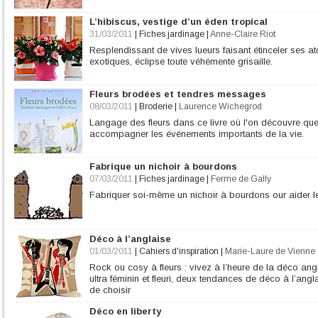
L’hibiscus, vestige d’un éden tropical
31/03/2011
|
Fiches jardinage
|
Anne-Claire Riot
Resplendissant de vives lueurs faisant étinceler ses at
exotiques, éclipse toute véhémente grisaille.
Fleurs brodées et tendres messages
08/03/2011
|
Broderie
|
Laurence Wichegrod
Langage des fleurs dans ce livre où l'on découvre que 
accompagner les événements importants de la vie.
Fabrique un nichoir à bourdons
07/03/2011
|
Fiches jardinage
|
Ferme de Gally
Fabriquer soi-même un nichoir à bourdons our aider le
Déco à l’anglaise
01/03/2011
|
Cahiers d'inspiration
|
Marie-Laure de Vienne
Rock ou cosy à fleurs : vivez à l’heure de la déco ang
ultra féminin et fleuri, deux tendances de déco à l’angl
de choisir
Déco en liberty