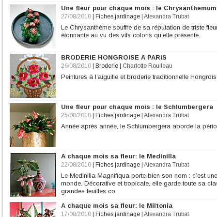
Une fleur pour chaque mois : le Chrysanthemum
27/08/2010
|
Fiches jardinage
|
Alexandra Trubat
Le Chrysanthème souffre de sa réputation de triste fleu
étonnante au vu des vifs coloris qu’elle présente.
BRODERIE HONGROISE A PARIS
26/08/2010
|
Broderie
|
Charlotte Roulleau
Peintures à l’aiguille et broderie traditionnelle Hongroi
Une fleur pour chaque mois : le Schlumbergera
25/08/2010
|
Fiches jardinage
|
Alexandra Trubat
Année après année, le Schlumbergera aborde la périod
A chaque mois sa fleur: le Medinilla
22/08/2010
|
Fiches jardinage
|
Alexandra Trubat
Le Medinilla Magnifiqua porte bien son nom : c’est une
monde. Décorative et tropicale, elle garde toute sa cla
grandes feuilles co
A chaque mois sa fleur: le Miltonia
17/08/2010
|
Fiches jardinage
|
Alexandra Trubat