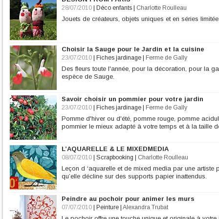
28/07/2010
|
Déco enfants
|
Charlotte Roulleau
Jouets de créateurs, objets uniques et en séries limitée
Choisir la Sauge pour le Jardin et la cuisine
23/07/2010
|
Fiches jardinage
|
Ferme de Gally
Des fleurs toute l'année, pour la décoration, pour la g
espèce de Sauge.
Savoir choisir un pommier pour votre jardin
23/07/2010
|
Fiches jardinage
|
Ferme de Gally
Pomme d'hiver ou d'été, pomme rouge, pomme acidulée
pommier le mieux adapté à votre temps et à la taille de
L’AQUARELLE & LE MIXEDMEDIA
08/07/2010
|
Scrapbooking
|
Charlotte Roulleau
Leçon d ‘aquarelle et de mixed media par une artiste 
qu’elle décline sur des supports papier inattendus.
Peindre au pochoir pour animer les murs
07/07/2010
|
Peinture
|
Alexandra Trubat
Le pochoir offre une touche unique et originale à votre 