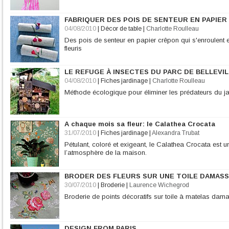
FABRIQUER DES POIS DE SENTEUR EN PAPIER
04/08/2010
|
Décor de table
|
Charlotte Roulleau
Des pois de senteur en papier crêpon qui s'enroulent et
fleuris
LE REFUGE À INSECTES DU PARC DE BELLEVIL
04/08/2010
|
Fiches jardinage
|
Charlotte Roulleau
Méthode écologique pour éliminer les prédateurs du jar
A chaque mois sa fleur: le Calathea Crocata
31/07/2010
|
Fiches jardinage
|
Alexandra Trubat
Pétulant, coloré et exigeant, le Calathea Crocata est u
l’atmosphère de la maison.
BRODER DES FLEURS SUR UNE TOILE DAMAS
30/07/2010
|
Broderie
|
Laurence Wichegrod
Broderie de points décoratifs sur toile à matelas dam
DESIGN FROM PARIS