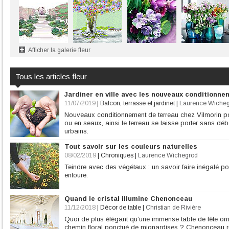
Afficher la galerie fleur
Tous les articles fleur
Jardiner en ville avec les nouveaux conditionn
11/07/2019
|
Balcon, terrasse et jardinet
|
Laurence Wiche
Nouveaux conditionnement de terreau chez Vilmorin pou
ou en seaux, ainsi le terreau se laisse porter sans débo
urbains.
Tout savoir sur les couleurs naturelles
08/02/2019
|
Chroniques
|
Laurence Wichegrod
Teindre avec des végétaux : un savoir faire inégalé pou
entoure.
Quand le cristal illumine Chenonceau
11/12/2018
|
Décor de table
|
Christian de Rivière
Quoi de plus élégant qu’une immense table de fête orné
chemin floral ponctué de mignardises ? Chenonceau ré