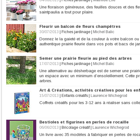
04/08/2013
|
Fiches jardinage
|
Mathilde Elie
Une floraison généreuse, des feuilles douces et des fle
saintpaulia a tout pour plaire.
Fleurir un balcon de fleurs champêtres
30/07/2013
|
Fiches jardinage
|
Michel Balic
Donnez le la gaieté et de la couleur à votre balcon ou
authentique prairie fleurie dans vos pots et bacs de jar
Semer une prairie fleurie au pied des arbres
17/07/2013
|
Fiches jardinage
|
Michel Balic
Une alternative au désherbage est de semer une prairi
un espace avec un minimum d’ensoleillement. Cette prairi
arbres.
Art & Créations, activités créatives pour les en
15/07/2013
|
Enfants créatifs
|
Laurence Wichegrod
Coffrets créatifs pour les 3-12 ans à réaliser sans coll
Bestioles et figurines en perles de rocaille
06/06/2013
|
Bricolage créatif
|
Laurence Wichegrod
Un livre avec 35 modèles à fabriquer en perles de roc