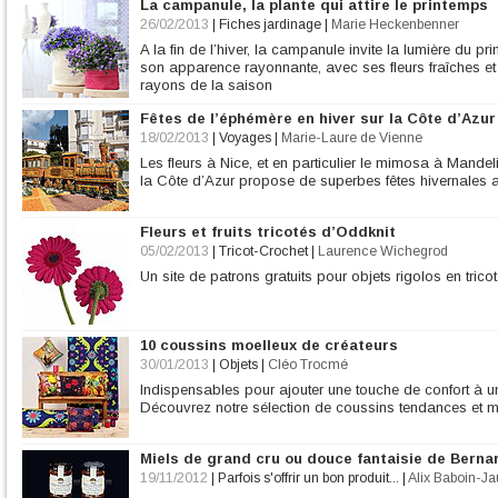
La campanule, la plante qui attire le printemps
26/02/2013
|
Fiches jardinage
|
Marie Heckenbenner
A la fin de l’hiver, la campanule invite la lumière du 
son apparence rayonnante, avec ses fleurs fraîches et j
rayons de la saison
Fêtes de l’éphémère en hiver sur la Côte d’Azur
18/02/2013
|
Voyages
|
Marie-Laure de Vienne
Les fleurs à Nice, et en particulier le mimosa à Mandel
la Côte d’Azur propose de superbes fêtes hivernales au
Fleurs et fruits tricotés d’Oddknit
05/02/2013
|
Tricot-Crochet
|
Laurence Wichegrod
Un site de patrons gratuits pour objets rigolos en tricot
10 coussins moelleux de créateurs
30/01/2013
|
Objets
|
Cléo Trocmé
Indispensables pour ajouter une touche de confort à un
Découvrez notre sélection de coussins tendances et m
Miels de grand cru ou douce fantaisie de Bern
19/11/2012
|
Parfois s'offrir un bon produit...
|
Alix Baboin-Ja