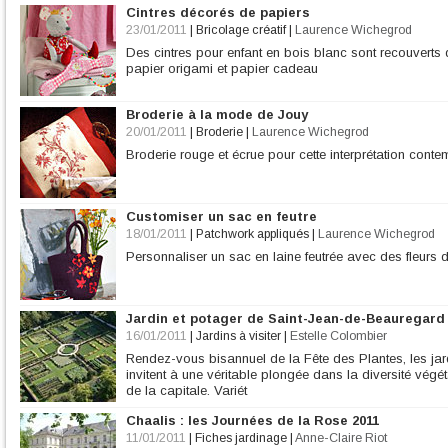
Cintres décorés de papiers
23/01/2011
|
Bricolage créatif
|
Laurence Wichegrod
Des cintres pour enfant en bois blanc sont recouvert
papier origami et papier cadeau
Broderie à la mode de Jouy
20/01/2011
|
Broderie
|
Laurence Wichegrod
Broderie rouge et écrue pour cette interprétation cont
Customiser un sac en feutre
18/01/2011
|
Patchwork appliqués
|
Laurence Wichegrod
Personnaliser un sac en laine feutrée avec des fleurs 
Jardin et potager de Saint-Jean-de-Beauregard
16/01/2011
|
Jardins à visiter
|
Estelle Colombier
Rendez-vous bisannuel de la Fête des Plantes, les j
invitent à une véritable plongée dans la diversité vég
de la capitale. Variét
Chaalis : les Journées de la Rose 2011
11/01/2011
|
Fiches jardinage
|
Anne-Claire Riot