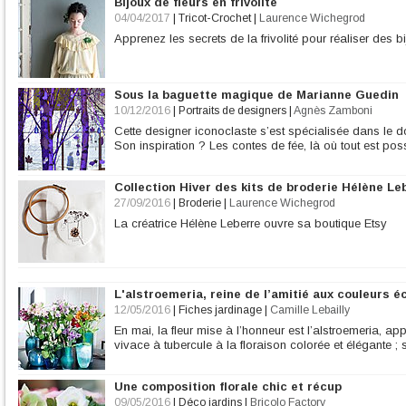
Bijoux de fleurs en frivolité
04/04/2017
|
Tricot-Crochet
|
Laurence Wichegrod
Apprenez les secrets de la frivolité pour réaliser des bij
Sous la baguette magique de Marianne Guedin
10/12/2016
|
Portraits de designers
|
Agnès Zamboni
Cette designer iconoclaste s’est spécialisée dans le d
Son inspiration ? Les contes de fée, là où tout est poss
Collection Hiver des kits de broderie Hélène Le
27/09/2016
|
Broderie
|
Laurence Wichegrod
La créatrice Hélène Leberre ouvre sa boutique Etsy
L'alstroemeria, reine de l’amitié aux couleurs é
12/05/2016
|
Fiches jardinage
|
Camille Lebailly
En mai, la fleur mise à l’honneur est l’alstroemeria, app
vivace à tubercule à la floraison colorée et élégante ; s
Une composition florale chic et récup
09/05/2016
|
Déco jardins
|
Bricolo Factory