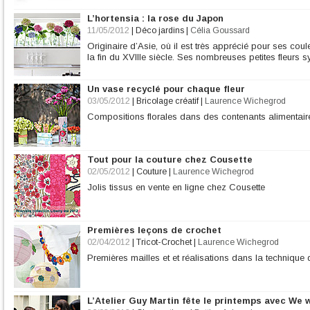
L’hortensia : la rose du Japon
11/05/2012
|
Déco jardins
|
Célia Goussard
Originaire d’Asie, où il est très apprécié pour ses coul
la fin du XVIIIe siècle. Ses nombreuses petites fleurs 
Un vase recyclé pour chaque fleur
03/05/2012
|
Bricolage créatif
|
Laurence Wichegrod
Compositions florales dans des contenants alimentair
Tout pour la couture chez Cousette
02/05/2012
|
Couture
|
Laurence Wichegrod
Jolis tissus en vente en ligne chez Cousette
Premières leçons de crochet
02/04/2012
|
Tricot-Crochet
|
Laurence Wichegrod
Premières mailles et et réalisations dans la technique 
L’Atelier Guy Martin fête le printemps avec We w