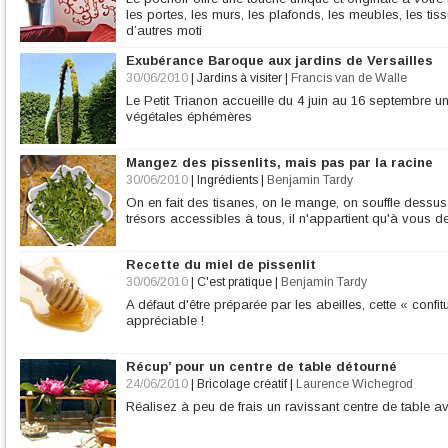
les portes, les murs, les plafonds, les meubles, les tis
d’autres moti
Exubérance Baroque aux jardins de Versailles
30/06/2010
|
Jardins à visiter
|
Francis van de Walle
Le Petit Trianon accueille du 4 juin au 16 septembre u
végétales éphémères
Mangez des pissenlits, mais pas par la racine
30/06/2010
|
Ingrédients
|
Benjamin Tardy
On en fait des tisanes, on le mange, on souffle dessus..
trésors accessibles à tous, il n'appartient qu'à vous de l
Recette du miel de pissenlit
30/06/2010
|
C'est pratique
|
Benjamin Tardy
A défaut d'être préparée par les abeilles, cette « confit
appréciable !
Récup’ pour un centre de table détourné
24/06/2010
|
Bricolage créatif
|
Laurence Wichegrod
Réalisez à peu de frais un ravissant centre de table a