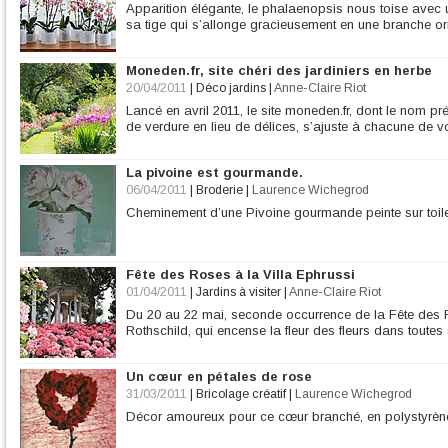
Apparition élégante, le phalaenopsis nous toise avec 
sa tige qui s’allonge gracieusement en une branche or
Moneden.fr, site chéri des jardiniers en herbe
20/04/2011
|
Déco jardins
|
Anne-Claire Riot
Lancé en avril 2011, le site moneden.fr, dont le nom 
de verdure en lieu de délices, s’ajuste à chacune de vo
La pivoine est gourmande.
06/04/2011
|
Broderie
|
Laurence Wichegrod
Cheminement d’une Pivoine gourmande peinte sur toile 
Fête des Roses à la Villa Ephrussi
01/04/2011
|
Jardins à visiter
|
Anne-Claire Riot
Du 20 au 22 mai, seconde occurrence de la Fête des R
Rothschild, qui encense la fleur des fleurs dans toutes
Un cœur en pétales de rose
31/03/2011
|
Bricolage créatif
|
Laurence Wichegrod
Décor amoureux pour ce cœur branché, en polystyrène 