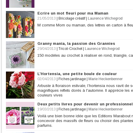
Ecrire un mot fleuri pour ma Maman
21/05/2013
|
Bricolage créatif
|
Laurence Wichegrod
M comme Mom ou maman, des lettres en carton à fleuri
Granny mania, la passion des Grannies
29/04/2013
|
Tricot-Crochet
|
Laurence Wichegrod
150 modèles au crochet à réaliser en rond, triangle, c
L’Hortensia, une petite boule de couleur
02/04/2013
|
Fiches jardinage
|
Marie Heckenbenner
Arbuste à floraison estivale, l’hortensia nous ravit d
magnifiques reflets dorés à l'automne. Il apprécie les 
couleurs vives
Deux petits livres pour devenir un professionnel
19/03/2013
|
Fiches jardinage
|
Marie Heckenbenner
Voilà une bien bonne idée que les Editions Marabout n
concevoir des massifs de fleurs ou choisir des plantes
parfums.