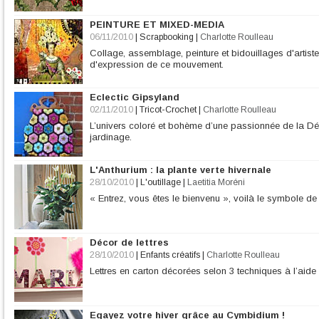
PEINTURE ET MIXED-MEDIA
06/11/2010
|
Scrapbooking
|
Charlotte Roulleau
Collage, assemblage, peinture et bidouillages d'artist
d'expression de ce mouvement.
Eclectic Gipsyland
02/11/2010
|
Tricot-Crochet
|
Charlotte Roulleau
L’univers coloré et bohème d’une passionnée de la Déc
jardinage.
L'Anthurium : la plante verte hivernale
28/10/2010
|
L'outillage
|
Laetitia Moréni
« Entrez, vous êtes le bienvenu », voilà le symbole de 
Décor de lettres
28/10/2010
|
Enfants créatifs
|
Charlotte Roulleau
Lettres en carton décorées selon 3 techniques à l’aide
Egayez votre hiver grâce au Cymbidium !