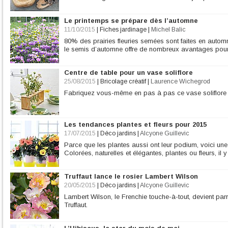
Le printemps se prépare dès l’automne
11/10/2015
|
Fiches jardinage
|
Michel Balic
80% des prairies fleuries semées sont faites en automn
le semis d’automne offre de nombreux avantages pour d
Centre de table pour un vase soliflore
25/08/2015
|
Bricolage créatif
|
Laurence Wichegrod
Fabriquez vous-même en pas à pas ce vase soliflore p
Les tendances plantes et fleurs pour 2015
17/07/2015
|
Déco jardins
|
Alcyone Guillevic
Parce que les plantes aussi ont leur podium, voici un
Colorées, naturelles et élégantes, plantes ou fleurs, il y
Truffaut lance le rosier Lambert Wilson
20/05/2015
|
Déco jardins
|
Alcyone Guillevic
Lambert Wilson, le Frenchie touche-à-tout, devient parr
Truffaut.