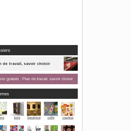
siers
n de travail, savoir choisir
vis gratuits : Plan de travail, savoir choisir
èmes
anc
bois
boutique
colle
couleur