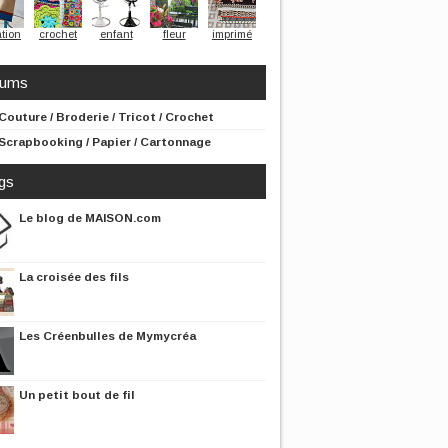
tion
crochet
enfant
fleur
imprimé
rums
Couture / Broderie / Tricot / Crochet
Scrapbooking / Papier / Cartonnage
gs
Le blog de MAISON.com
La croisée des fils
Les Créenbulles de Mymycréa
Un petit bout de fil