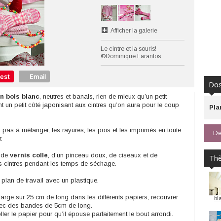
Afficher la galerie
Le cintre et la souris!
©Dominique Farantos
rest
Email
Dos
n bois blanc
, neutres et banals, rien de mieux qu’un petit
un petit côté japonisant aux cintres qu’on aura pour le coup
Pla
 pas à mélanger, les rayures, les pois et les imprimés en toute
De
.
r de
vernis colle
, d’un pinceau doux, de ciseaux et de
Th
es cintres pendant les temps de séchage.
 plan de travail avec un plastique.
rge sur 25 cm de long dans les différents papiers, recouvrer
bl
avec des bandes de 5cm de long.
ller le papier pour qu’il épouse parfaitement le bout arrondi.