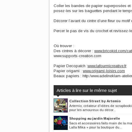
Coller les bandes de papier superposées et en
posez-les sur les baguettes pendant le tem
Décorer l’avant du cintre d’une fleur ou mot
Percer le pas de vis du crochet et revissez-le
Où trouver :
Des cintres à décorer :
www.bricokid.com/cat
www.supports-creation.com
Papier Decopatch :
www.lafourmicreative.fr
Papier origami :
www.origami-loisirs.com
Beaux papiers : http:/www.adelineklam-atelie
Articles à lire sur le même sujet
Collection Street by Artemio
Artemio, créateur d'idées de scrapbook
pour les amoureux du décor...
Shopping au jardin Majorelle
Sacs et accessoires faits main de la m
Lalla Mika » pour la boutique du...