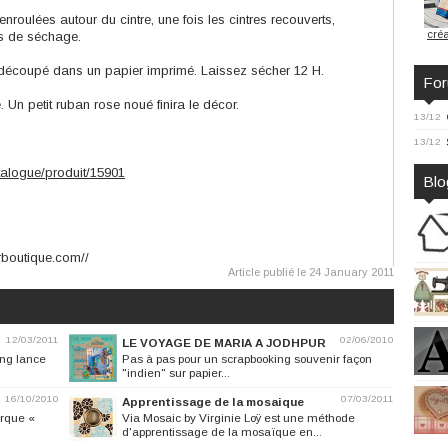
roulées autour du cintre, une fois les cintres recouverts,
créa
ps de séchage.
if découpé dans un papier imprimé. Laissez sécher 12 H.
Fo
. Un petit ruban rose noué finira le décor.
13/12
13/12
alogue/produit/15901
Blo
rboutique.com//
Article publié le 24 January 2011
12/03/2011
02/06/2010
LE VOYAGE DE MARIA A JODHPUR
ing lance
Pas à pas pour un scrapbooking souvenir façon
"indien" sur papier...
16/10/2010
07/03/2011
Apprentissage de la mosaique
arque «
Via Mosaic by Virginie Loÿ est une méthode
d'apprentissage de la mosaïque en...