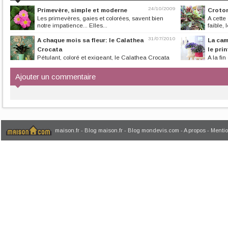
24/10/2009
Primevère, simple et moderne
Croton
Les primevères, gaies et colorées, savent bien
A cette
notre impatience... Elles...
faible, 
31/07/2010
A chaque mois sa fleur: le Calathea
La cam
Crocata
le pri
Pétulant, coloré et exigeant, le Calathea Crocata
A la fi
est une plante d’intérieur...
du printemps dans
Ajouter un commentaire
maison.fr
-
Blog maison.fr
-
Blog mondevis.com
-
A propos
-
Mentio