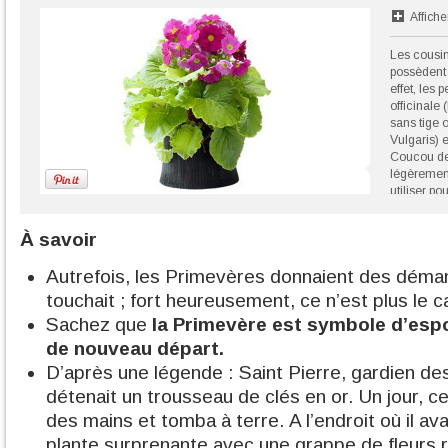
Affiche
Les cousin
possèdent
effet, les 
officinale
sans tige 
Vulgaris) 
Coucou des
légèrement
utiliser p
ou pour fai
©maplante
À savoir
Autrefois, les Primevères donnaient des déma
touchait ; fort heureusement, ce n’est plus le c
Sachez que
la Primevère est symbole d’espo
de nouveau départ.
D’après une légende : Saint Pierre, gardien de
détenait un trousseau de clés en or. Un jour, ce
des mains et tomba à terre. A l’endroit où il ava
plante surprenante avec une grappe de fleurs 