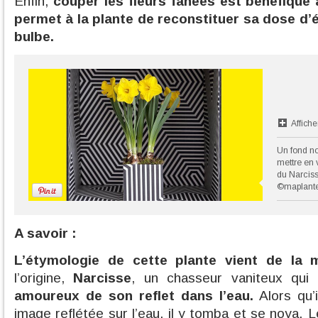
Enfin,
couper les fleurs fanées est bénéfique
permet à la plante de reconstituer sa dose d’
bulbe.
Affiche
Un fond no
mettre en va
du Narciss
©maplante
A savoir :
L’étymologie de cette plante vient de la 
l’origine,
Narcisse
, un chasseur vaniteux qui
amoureux de son reflet dans l’eau.
Alors qu’
image reflétée sur l’eau, il y tomba et se noya. 