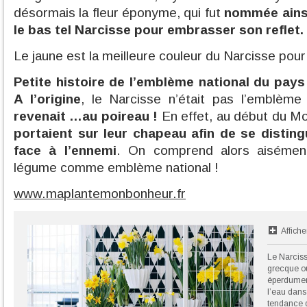
désormais la fleur éponyme, qui fut
nommée ainsi,
le bas tel Narcisse pour embrasser son reflet.
Le jaune est la meilleure couleur du Narcisse pou
Petite histoire de l’emblème national du pays
A l’origine
, le Narcisse n’était pas l’emblème 
revenait …au poireau !
En effet, au début du 
portaient sur leur chapeau afin de se distin
face à l’ennemi
. On comprend alors aisément 
légume comme emblème national !
www.maplantemonbonheur.fr
Affiche
Le Narciss
grecque o
éperdumen
l’eau dans
tendance d