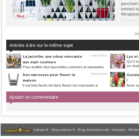
penchant v
tombant da
©maplante
Ar
Articles à lire sur le même sujet
14/12/2015
La jacinthe, une odeur enivrante
Lys et
Qu’il s
aux sept couleurs
un char
Pour profiter des bouclettes colorées et odorantes
de la jacinthe dès le mois...
24/11/2009
Des narcisses pour fleurir la
Guzman
maison
!
Il est très facile de faire fleurir les narcisses à
Avec sa
petites fleurs à...
jaune, surgissant 
Ajouter un commentaire
maison.fr
-
Blog maison.fr
-
Blog mondevis.com
-
A propos
-
Mentio