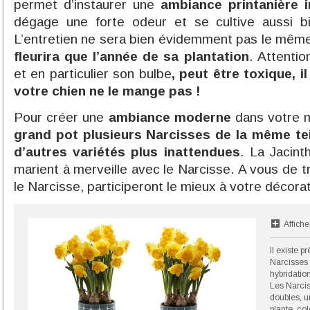
permet d’instaurer une
ambiance printanière 
dégage une forte odeur et se cultive aussi b
L’entretien ne sera bien évidemment pas le mêm
fleurira que l’année de sa plantation
. Attentio
et en particulier son bulbe
, peut être toxique, i
votre chien ne le mange pas !
Pour créer une
ambiance moderne
dans votre 
grand pot plusieurs Narcisses de la même tei
d’autres variétés plus inattendues
. La Jacint
marient à merveille avec le Narcisse. A vous de tr
le Narcisse, participeront le mieux à votre décorat
Affiche
Il existe p
Narcisses 
hybridatio
Les Narcis
doubles, un
plante, co