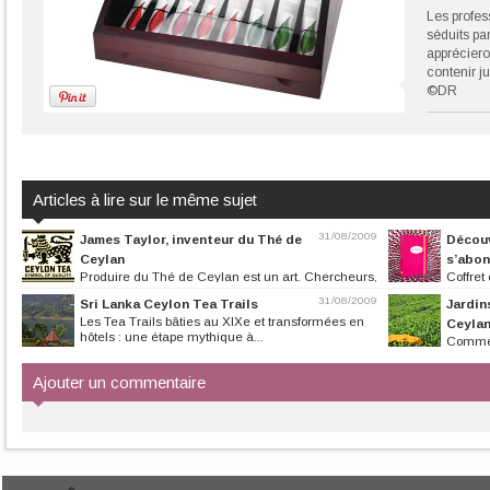
Les profess
séduits p
appréciero
contenir ju
©DR
Articles à lire sur le même sujet
31/08/2009
James Taylor, inventeur du Thé de
Découv
Ceylan
s’abon
Produire du Thé de Ceylan est un art. Chercheurs,
Coffret
planteurs, cueilleuses,...
s’invite chez vou
31/08/2009
Sri Lanka Ceylon Tea Trails
Jardin
Les Tea Trails bâties au XIXe et transformées en
Ceyla
hôtels : une étape mythique à...
Comme p
Thés de Ceylan
Ajouter un commentaire