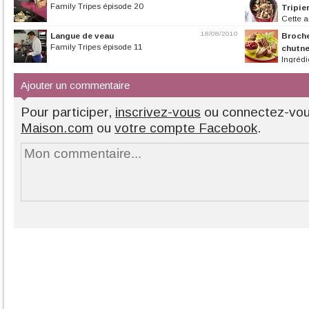
Family Tripes épisode 20
Tripie
Cette a
10 ans. 10 ans de
18/08/2010
Langue de veau
Broche
Family Tripes épisode 11
chutne
Ingrédi
(environ 600 g), 2
Ajouter un commentaire
Pour participer,
inscrivez-vous
ou connectez-vo
Maison.com
ou
votre compte Facebook
.