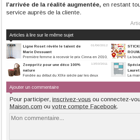
l’arrivée de la réalité augmentée,
en restant to
service auprès de la cliente.
Arti
Articles à lire sur le même sujet
01/06/2012
Ligne Roset révèle le talent de
STICK
Marie Dessuant
ROUM
Première femme à recevoir le prix Cinna en 2010,
La bout
la designer française Marie...
ouverte, vous pour
13/03/2011
Zoeppritz pour une déco 100%
Spécia
nature
Laurett
Fondée au début du XIXe siècle par les deux
La marq
frères Jacob et George Zoeppritz,...
ses 10 ans. A cett
Ajouter un commentaire
Pour participer,
inscrivez-vous
ou connectez-vo
Maison.com
ou
votre compte Facebook
.