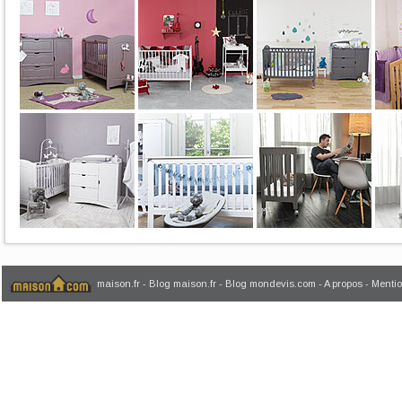
maison.fr
-
Blog maison.fr
-
Blog mondevis.com
-
A propos
-
Mentio