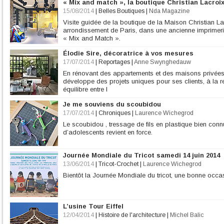
« Mix and match », la boutique Christian Lacroi
15/08/2014
|
Belles Boutiques
|
Nda Magazine
Visite guidée de la boutique de la Maison Christian La
arrondissement de Paris, dans une ancienne imprimeri
« Mix and Match ».
Élodie Sire, décoratrice à vos mesures
17/07/2014
|
Reportages
|
Anne Swynghedauw
En rénovant des appartements et des maisons privées, El
développe des projets uniques pour ses clients, à la r
équilibre entre l
Je me souviens du scoubidou
17/07/2014
|
Chroniques
|
Laurence Wichegrod
Le scoubidou , tressage de fils en plastique bien conn
d’adolescents revient en force.
Journée Mondiale du Tricot samedi 14 juin 2014
13/06/2014
|
Tricot-Crochet
|
Laurence Wichegrod
Bientôt la Journée Mondiale du tricot, une bonne occas
L’usine Tour Eiffel
12/04/2014
|
Histoire de l'architecture
|
Michel Balic