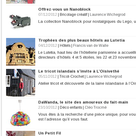
Offrez-vous un Nanoblock
07/12/2012
|
Bricolage créatif
|
Laurence Wichegrod
La collection Nanoblock pour nostalgiques du Lego, u
Trophées des plus beaux hôtels au Lutetia
04/12/2012
|
Hôtels
|
Francis van de Walle
Le Lutetia, haut lieu de l’hôtellerie parisienne a accuei
directeurs d’hôtels 4 et 5 étoiles, les 22 et 23 novembr
Le tricot islandais s’invite à L’Oisivethé
05/11/2012
|
Tricot-Crochet
|
Laurence Wichegrod
Atelier tricot et découverte de la laine islandaise à l’Oi
DaWanda, le site des amoureux du fait-main
23/10/2012
|
Déco enfants
|
Cléo Trocmé
Vous êtes à la recherche d’une pièce unique, pour v
est l’adresse qu’il vous faut.
Un Petit Fil