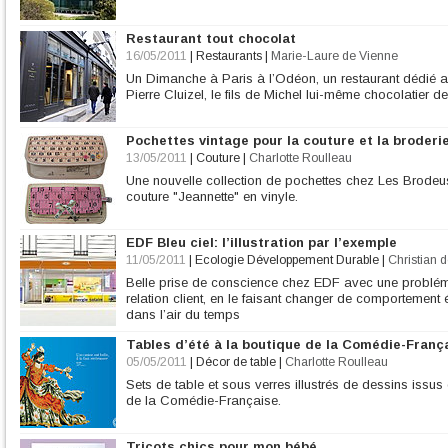
Restaurant tout chocolat
16/05/2011
|
Restaurants
|
Marie-Laure de Vienne
Un Dimanche à Paris à l’Odéon, un restaurant dédié a
Pierre Cluizel, le fils de Michel lui-même chocolatier d
Pochettes vintage pour la couture et la broderi
13/05/2011
|
Couture
|
Charlotte Roulleau
Une nouvelle collection de pochettes chez Les Brode
couture "Jeannette" en vinyle.
EDF Bleu ciel: l’illustration par l’exemple
11/05/2011
|
Ecologie Développement Durable
|
Christian d
Belle prise de conscience chez EDF avec une problémat
relation client, en le faisant changer de comportement 
dans l’air du temps
Tables d’été à la boutique de la Comédie-Franç
05/05/2011
|
Décor de table
|
Charlotte Roulleau
Sets de table et sous verres illustrés de dessins issu
de la Comédie-Française.
Tricots chics pour mon bébé