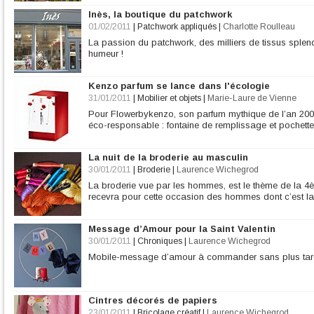
Inès, la boutique du patchwork
01/02/2011
|
Patchwork appliqués
|
Charlotte Roulleau
La passion du patchwork, des milliers de tissus splen
humeur !
Kenzo parfum se lance dans l'écologie
31/01/2011
|
Mobilier et objets
|
Marie-Laure de Vienne
Pour Flowerbykenzo, son parfum mythique de l’an 20
éco-responsable : fontaine de remplissage et pochett
La nuit de la broderie au masculin
30/01/2011
|
Broderie
|
Laurence Wichegrod
La broderie vue par les hommes, est le thème de la 4èm
recevra pour cette occasion des hommes dont c’est la
Message d’Amour pour la Saint Valentin
30/01/2011
|
Chroniques
|
Laurence Wichegrod
Mobile-message d’amour à commander sans plus tarde
Cintres décorés de papiers
23/01/2011
|
Bricolage créatif
|
Laurence Wichegrod