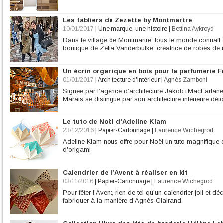
Les tabliers de Zezette by Montmartre
10/01/2017
|
Une marque, une histoire
|
Bettina Aykroyd
Dans le village de Montmartre, tous le monde connaît «
boutique de Zelia Vanderbulke, créatrice de robes de m
Un écrin organique en bois pour la parfumerie F
01/01/2017
|
Architecture d'intérieur
|
Agnès Zamboni
Signée par l’agence d’architecture Jakob+MacFarlane, 
Marais se distingue par son architecture intérieure dét
Le tuto de Noël d'Adeline Klam
23/12/2016
|
Papier-Cartonnage
|
Laurence Wichegrod
Adeline Klam nous offre pour Noël un tuto magnifique 
d'origami
Calendrier de l’Avent à réaliser en kit
03/11/2016
|
Papier-Cartonnage
|
Laurence Wichegrod
Pour fêter l’Avent, rien de tel qu’un calendrier joli et dé
fabriquer à la manière d’Agnès Clairand.