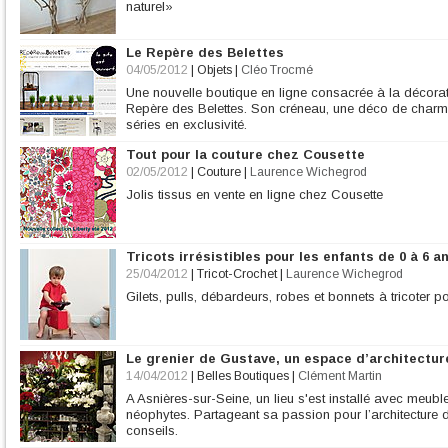
naturel»
Le Repère des Belettes
04/05/2012
|
Objets
|
Cléo Trocmé
Une nouvelle boutique en ligne consacrée à la décorati
Repère des Belettes. Son créneau, une déco de charme
séries en exclusivité.
Tout pour la couture chez Cousette
02/05/2012
|
Couture
|
Laurence Wichegrod
Jolis tissus en vente en ligne chez Cousette
Tricots irrésistibles pour les enfants de 0 à 6 a
25/04/2012
|
Tricot-Crochet
|
Laurence Wichegrod
Gilets, pulls, débardeurs, robes et bonnets à tricoter p
Le grenier de Gustave, un espace d’architecture
14/04/2012
|
Belles Boutiques
|
Clément Martin
A Asnières-sur-Seine, un lieu s'est installé avec meuble
néophytes. Partageant sa passion pour l’architecture d
conseils.