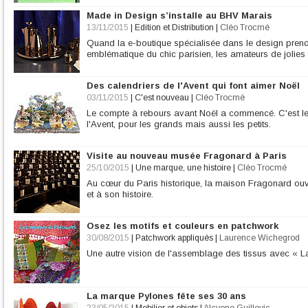
Made in Design s’installe au BHV Marais
13/11/2015
|
Edition et Distribution
|
Cléo Trocmé
Quand la e-boutique spécialisée dans le design pren
emblématique du chic parisien, les amateurs de jolies 
Des calendriers de l'Avent qui font aimer Noël
03/11/2015
|
C'est nouveau
|
Cléo Trocmé
Le compte à rebours avant Noël a commencé. C'est le
l'Avent, pour les grands mais aussi les petits.
Visite au nouveau musée Fragonard à Paris
25/10/2015
|
Une marque, une histoire
|
Cléo Trocmé
Au cœur du Paris historique, la maison Fragonard o
et à son histoire.
Osez les motifs et couleurs en patchwork
30/08/2015
|
Patchwork appliqués
|
Laurence Wichegrod
Une autre vision de l'assemblage des tissus avec «
La marque Pylones fête ses 30 ans