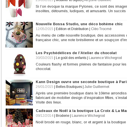
23/05/2015
|
Mobilier et objets
|
Alcyone Guillevic
Si l’on évoque la marque Pylones, ce sont des images
insolites, détournés, ludiques, et amusants. Un succès s
Nouvelle Bossa Studio, une déco bohème chic
12/05/2015
|
Edition et Distribution
|
Cléo Trocmé
Au menu de cette nouvelle boutique, des accessoires
française chic, une note brésilienne et un soupçon d'ins
Les Psychédélices de l’Atelier du chocolat
30/03/2015
|
Le goût des enfants
|
Laurence Wichegrod
Couleurs flashy et formes pleines de fantaisie pour le
chocolat.
Kann Design ouvre une seconde boutique à Pari
26/01/2015
|
Belles Boutiques
|
Julie Guillermet
Après une première boutique dans le 10ème arrondisse
fabricant de mobilier design d’inspiration fifties, s’inst
Visite des lieux.
Cadeaux de Noël à la boutique La Croix & La Ma
09/12/2014
|
Broderie
|
Laurence Wichegrod
Noël brodé en rouge, blanc, or et argent à la boutiqu