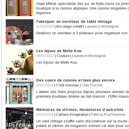
Alain Milliat, spécialiste des jus de fruits,ouvre sa pr
boutique à la cuisine atypique. Une cuisine singulière qui
légumes.
Fabriquer un serviteur de table vintage
11/01/2012
|
Bricolage créatif
|
Laurence Wichegrod
Réalisez un serviteur à 2 plateaux pour organiser son
Les bijoux de Melle Kou
06/01/2012
|
Couture
|
Laurence Wichegrod
Les bijoux de Melle Kou
Des cours de cuisine et bien plus encore
30/11/2011
|
C'est nouveau
|
Cléo Trocmé
L’atelier des Sens propose depuis plusieurs années des 
première boutique dédiée au fait-maison : l’Effet maison
Mémoires de vitrines, devantures d’autrefois
25/11/2011
|
Cahiers d'inspiration
|
Patricia Prud'Homme
Un vent vintage souffle sans discontinuer sur la mode 
patiné et vitrines de magasins suivent cet élan pour surf