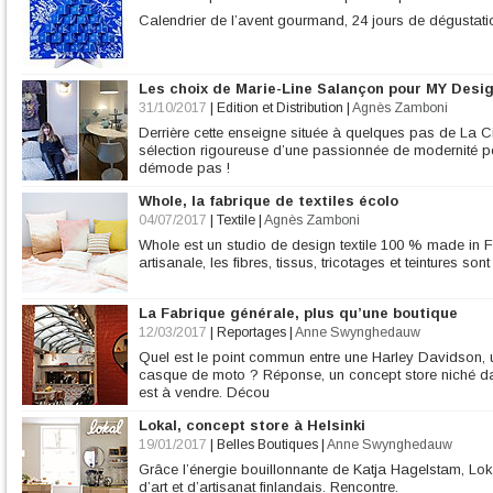
Calendrier de l’avent gourmand, 24 jours de dégustati
Les choix de Marie-Line Salançon pour MY Desi
31/10/2017
|
Edition et Distribution
|
Agnès Zamboni
Derrière cette enseigne située à quelques pas de La C
sélection rigoureuse d’une passionnée de modernité p
démode pas !
Whole, la fabrique de textiles écolo
04/07/2017
|
Textile
|
Agnès Zamboni
Whole est un studio de design textile 100 % made in 
artisanale, les fibres, tissus, tricotages et teintures s
La Fabrique générale, plus qu’une boutique
12/03/2017
|
Reportages
|
Anne Swynghedauw
Quel est le point commun entre une Harley Davidson, un
casque de moto ? Réponse, un concept store niché da
est à vendre. Décou
Lokal, concept store à Helsinki
19/01/2017
|
Belles Boutiques
|
Anne Swynghedauw
Grâce l’énergie bouillonnante de Katja Hagelstam, Lok
d’art et d’artisanat finlandais. Rencontre.