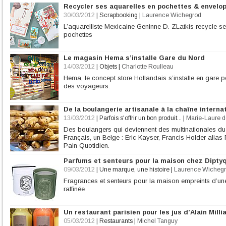
Recycler ses aquarelles en pochettes & envelo
30/03/2012
|
Scrapbooking
|
Laurence Wichegrod
L’aquarelliste Mexicaine Geninne D. ZLatkis recycle s
pochettes
Le magasin Hema s’installe Gare du Nord
14/03/2012
|
Objets
|
Charlotte Roulleau
Hema, le concept store Hollandais s’installe en gare 
des voyageurs.
De la boulangerie artisanale à la chaîne internat
13/03/2012
|
Parfois s'offrir un bon produit...
|
Marie-Laure d
Des boulangers qui deviennent des multinationales du p
Français, un Belge : Eric Kayser, Francis Holder alias
Pain Quotidien.
Parfums et senteurs pour la maison chez Dipty
09/03/2012
|
Une marque, une histoire
|
Laurence Wicheg
Fragrances et senteurs pour la maison empreints d’une 
raffinée
Un restaurant parisien pour les jus d’Alain Milli
05/03/2012
|
Restaurants
|
Michel Tanguy