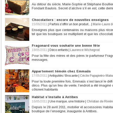
Au détour du siècle, Marie-Sophie et Stéphane Boullier
Fondant Baulois. Secret d’alcôve s’il en est, cette der
Chocolatiers : encore de nouvelles enseignes
15/06/2011
|
Parfois s'offrir un bon produit...
|
Marie-Laure d
Enseignes plus que centenaires ou maisons plus récen
tel que les boutiques se multiplient et que les chocolati
Fragonard vous souhaite une bonne fête
18/05/2011
|
Déco enfants
|
Laurence Wichegrod
Pour la fête des mères et des pères le parfumeur Frag
messages.
Appartement témoin chez Emmaüs
17/05/2011
|
Antiquités / Brocante
|
Cécile Papapietro-Mat
Pour la toute première fois, Emmaüs s’est lancé le déf
déco. Plus qu’un lieu de vente, l’endroit a été imagin
côtoient habitants
Habitat s’installe à Antibes
16/05/2011
|
Une marque, une histoire
|
Christian de Rivièr
Depuis le 28 avril 2011, mobilier et accessoires Habita
boutique de l’enseigne, inaugurée à Antibes.