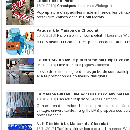
Espadrilles à Paris
16/04/2018
|
Chroniques
|
Laurence Wichegrod
Pop up store d'espadrilles made in France, les véritab
posé leurs valises dans le Haut Marais.
Pâques à la Maison du Chocolat
30/03/2018
|
Parfois s'offrir un bon produit...
|
Laurence Wic
A La Maison du Chocolat les poissons ont mordu à l
TalentLAB, nouvelle plateforme participative d
05/02/2018
|
Libre à l'édition
|
Agnès Zamboni
Le site de vente en ligne de design Made.com particip
et à la promotion de nouveaux designers.
La Maison Bineau, une adresse déco aux portes
10/01/2018
|
Cahiers d'inspiration
|
Agnès Zamboni
Conseils en décoration d’intérieur, produits exclusifs e
vintage, univers textile…la griffe LMB propose ses se
professionnels.
Nuit Etoilée à La Maison du Chocolat
15/11/2017
|
Parfois s'offrir un bon produit...
|
Laurence Wic