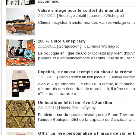
savoir-faire.
Valise vintage pour le confort de mon chat
24/11/2011
|
Bricolage créatif
|
Laurence Wichegrod
Chinez, recyclez, transformez des valises vintage en r
100 % Color Conspiracy
21/11/2011
|
Scrapbooking
|
Laurence Wichegrod
La boutique en ligne de Color Conspiracy vient d'ouvri
papiers et d’embellissements assortis «Made in Franc
Popelini, le nouveau temple du chou à la crème
17/11/2011
|
Parfois s'offrir un bon produit...
|
Bettina Aykroy
Avis aux gourmands ! Le chou à la crème, le chouchou 
désormais son écrin dans le marais. Là, il trône en star
n°1 « du hit parade d
Un boutique hôtel de rêve à Zanzibar
24/10/2011
|
Hôtels
|
Bettina Aykroyd
En plein cœur du quartier historique de Stone Town se
l’unique Boutique hôtel de la capitale de Zanzibar. Un
Offrir un livre personnalisé à l’image de son enf