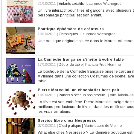
21/10/2011
|
Enfants créatifs
|
Laurence Wichegrod
Un livre interactif pour filles et garçons avec plusieur
personnage principal est son enfant.
Boutique éphémère de créateurs
19/10/2011
|
Chroniques
|
Laurence Wichegrod
Une boutique originale située dans le Marais où chaq
La Comédie française s’invite à votre table
17/10/2011
|
Décor de table
|
Patricia Prud'Homme
La boutique de la Comédie française brise le carcan m
XVIIIème dans une collection Costumes de scène, avec 
table.
Pierre Marcolini, un chocolatier hors pair
10/10/2011
|
Parfois s'offrir un bon produit...
|
Alix Baboin-Ja
La fève est son emblème. Pierre Marcolini, belge de n
meilleurs producteurs de fèves, dans les meilleurs cr
les vrais amateurs.
Service libre chez Nespresso
07/10/2011
|
C'est pratique
|
Marie-Laure de Vienne
What else chez Nespresso ? La dernière boutique est en