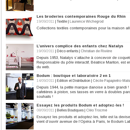
Les broderies contemporaines Rouge du Rhin
19/09/2011
|
Textile
|
Laurence Wichegrod
Collections textiles contemporaines pour la maison alli
L’univers complice des enfants chez Natalys
19/09/2011
|
Déco enfants
|
Christian de Rivière
Depuis 1953, Natalys s’attache à concevoir de coquets
Responsable du pôle interactif, Béatrice Mariton, est e
du web.
Bodum : boutique et laboratoire 2 en 1
14/09/2011
|
Edition et Distribution
|
Cécile Papapietro-Mat
Depuis 1944, la petite marque danoise a bien grandi !
cafetières à piston, ses tasses en verre à doubles par
souhaits !
Essayez les produits Bodum et adoptez-les !
08/09/2011
|
Belles Boutiques
|
Cléo Trocmé
Essayez les produits et adoptez-les, telle est la devi
vient d’ouvrir avenue de l’Opéra à Paris, le Bodum Lab