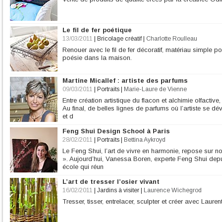
Le fil de fer poétique
13/03/2011
|
Bricolage créatif
|
Charlotte Roulleau
Renouer avec le fil de fer décoratif, matériau simple p
poésie dans la maison.
Martine Micallef : artiste des parfums
09/03/2011
|
Portraits
|
Marie-Laure de Vienne
Entre création artistique du flacon et alchimie olfactiv
Au final, de belles lignes de parfums où l’artiste se dév
et d
Feng Shui Design School à Paris
28/02/2011
|
Portraits
|
Bettina Aykroyd
Le Feng Shui, l’art de vivre en harmonie, repose sur not
». Aujourd’hui, Vanessa Boren, experte Feng Shui dep
école qui réun
L’art de tresser l’osier vivant
16/02/2011
|
Jardins à visiter
|
Laurence Wichegrod
Tresser, tisser, entrelacer, sculpter et créer avec Laure