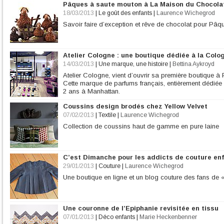
Pâques à saute mouton à La Maison du Chocola
18/03/2013
|
Le goût des enfants
|
Laurence Wichegrod
Savoir faire d’exception et rêve de chocolat pour Pâ
Atelier Cologne : une boutique dédiée à la Colo
14/03/2013
|
Une marque, une histoire
|
Bettina Aykroyd
Atelier Cologne, vient d’ouvrir sa première boutique à
Cette marque de parfums français, entièrement dédiée 
2 ans à Manhattan.
Coussins design brodés chez Yellow Velvet
07/02/2013
|
Textile
|
Laurence Wichegrod
Collection de coussins haut de gamme en pure laine
C’est Dimanche pour les addicts de couture en
29/01/2013
|
Couture
|
Laurence Wichegrod
Une boutique en ligne et un blog couture des fans de
Une couronne de l’Epiphanie revisitée en tissu
07/01/2013
|
Déco enfants
|
Marie Heckenbenner