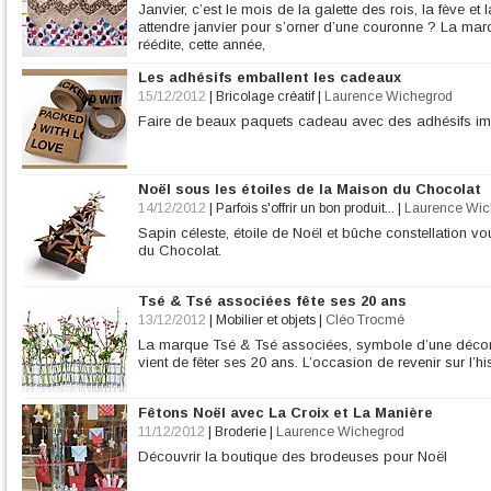
Janvier, c’est le mois de la galette des rois, la fève e
attendre janvier pour s’orner d’une couronne ? La m
réédite, cette année,
Les adhésifs emballent les cadeaux
15/12/2012
|
Bricolage créatif
|
Laurence Wichegrod
Faire de beaux paquets cadeau avec des adhésifs i
Noël sous les étoiles de la Maison du Chocolat
14/12/2012
|
Parfois s'offrir un bon produit...
|
Laurence Wic
Sapin céleste, étoile de Noël et bûche constellation 
du Chocolat.
Tsé & Tsé associées fête ses 20 ans
13/12/2012
|
Mobilier et objets
|
Cléo Trocmé
La marque Tsé & Tsé associées, symbole d’une décorat
vient de fêter ses 20 ans. L’occasion de revenir sur l’his
Fêtons Noël avec La Croix et La Manière
11/12/2012
|
Broderie
|
Laurence Wichegrod
Découvrir la boutique des brodeuses pour Noël