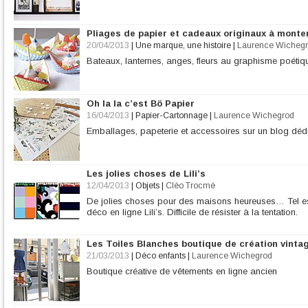
Pliages de papier et cadeaux originaux à mont
20/04/2013
|
Une marque, une histoire
|
Laurence Wicheg
Bateaux, lanternes, anges, fleurs au graphisme poétiqu
Oh la la c’est Bö Papier
16/04/2013
|
Papier-Cartonnage
|
Laurence Wichegrod
Emballages, papeterie et accessoires sur un blog déd
Les jolies choses de Lili’s
12/04/2013
|
Objets
|
Cléo Trocmé
De jolies choses pour des maisons heureuses… Tel est
déco en ligne Lili’s. Difficile de résister à la tentation.
Les Toiles Blanches boutique de création vintag
21/03/2013
|
Déco enfants
|
Laurence Wichegrod
Boutique créative de vêtements en ligne ancien