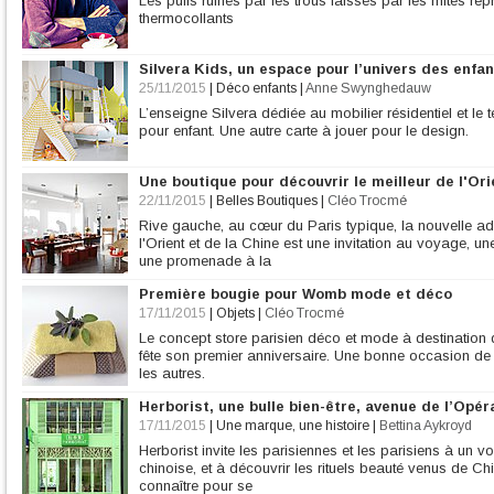
Les pulls ruinés par les trous laissés par les mites re
thermocollants
Silvera Kids, un espace pour l’univers des enfa
25/11/2015
|
Déco enfants
|
Anne Swynghedauw
L’enseigne Silvera dédiée au mobilier résidentiel et le t
pour enfant. Une autre carte à jouer pour le design.
Une boutique pour découvrir le meilleur de l'Ori
22/11/2015
|
Belles Boutiques
|
Cléo Trocmé
Rive gauche, au cœur du Paris typique, la nouvelle 
l'Orient et de la Chine est une invitation au voyage, un
une promenade à la
Première bougie pour Womb mode et déco
17/11/2015
|
Objets
|
Cléo Trocmé
Le concept store parisien déco et mode à destination d
fête son premier anniversaire. Une bonne occasion d
les autres.
Herborist, une bulle bien-être, avenue de l’Opér
17/11/2015
|
Une marque, une histoire
|
Bettina Aykroyd
Herborist invite les parisiennes et les parisiens à un 
chinoise, et à découvrir les rituels beauté venus de C
connaître pour se