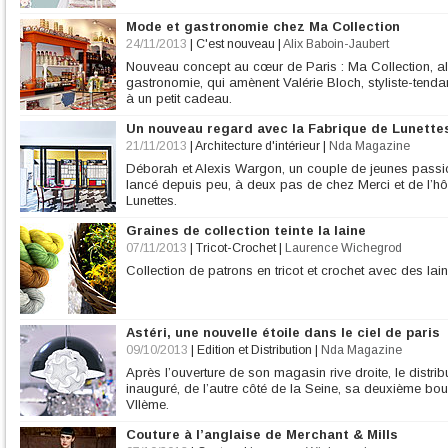
Mode et gastronomie chez Ma Collection
24/11/2013
|
C'est nouveau
|
Alix Baboin-Jaubert
Nouveau concept au cœur de Paris : Ma Collection, al
gastronomie, qui amènent Valérie Bloch, styliste-ten
à un petit cadeau.
Un nouveau regard avec la Fabrique de Lunette
21/11/2013
|
Architecture d'intérieur
|
Nda Magazine
Déborah et Alexis Wargon, un couple de jeunes passio
lancé depuis peu, à deux pas de chez Merci et de l’hô
Lunettes.
Graines de collection teinte la laine
07/11/2013
|
Tricot-Crochet
|
Laurence Wichegrod
Collection de patrons en tricot et crochet avec des lai
Astéri, une nouvelle étoile dans le ciel de paris
09/10/2013
|
Edition et Distribution
|
Nda Magazine
Après l’ouverture de son magasin rive droite, le distri
inauguré, de l’autre côté de la Seine, sa deuxième bo
VIIème.
Couture à l’anglaise de Merchant & Mills