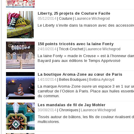
Liberty, 25 projets de Couture Facile
05/12/2014
|
Couture
|
Laurence Wichegrod
Le Liberty s’invite dans la maison avec des accessoire
150 points tricotés avec la laine Fonty
24/10/2014
|
Tricot-Crochet
|
Laurence Wichegrod
La laine Fonty « made in Creuse » est à l’honneur dans
Bayard paru aux éditions le Temps Apprivoisé
La boutique Aroma-Zone au cœur de Paris
14/10/2014
|
Belles Boutiques
|
Bettina Aykroyd
La marque Aroma-Zone ouvre un espace 3 en 1 sur une
carrefour de l’Odéon à Paris. Place aux huiles essenti
du commun.
Les mandalas de fil de Jay Mohler
30/08/2014
|
Chroniques
|
Laurence Wichegrod
Tissés autour de bâtons, les fils de couleur rivalisent
multicolores.