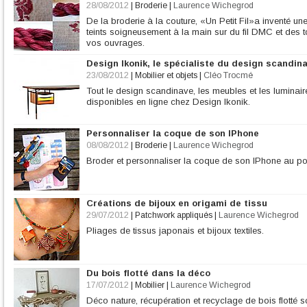
28/08/2012
|
Broderie
|
Laurence Wichegrod
De la broderie à la couture, «Un Petit Fil»a inventé 
teints soigneusement à la main sur du fil DMC et des t
vos ouvrages.
Design Ikonik, le spécialiste du design scandin
23/08/2012
|
Mobilier et objets
|
Cléo Trocmé
Tout le design scandinave, les meubles et les lumina
disponibles en ligne chez Design Ikonik.
Personnaliser la coque de son IPhone
08/08/2012
|
Broderie
|
Laurence Wichegrod
Broder et personnaliser la coque de son IPhone au poi
Créations de bijoux en origami de tissu
29/07/2012
|
Patchwork appliqués
|
Laurence Wichegrod
Pliages de tissus japonais et bijoux textiles.
Du bois flotté dans la déco
17/07/2012
|
Mobilier
|
Laurence Wichegrod
Déco nature, récupération et recyclage de bois flotté 