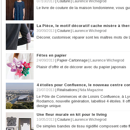
07/10/2013
|
Couture
|
Laurence Wichegrod
Le livre de couture de la maison londonienne, vous gui
La Pièce, le motif décoratif cache misère à the
30/09/2013
|
Couture
|
Laurence Wichegrod
Décorer, customiser, réparer sont les maîtres mots de 
Fêtes en papier
24/09/2013
|
Papier-Cartonnage
|
Laurence Wichegrod
Plaisir d'offrir et de décorer avec du papier japonais
4 étoiles pour Confluence, le nouveau centre co
23/07/2013
|
Réalisations
|
Nda Magazine
Le Pôle de Commerces et de Loisirs Confluence, à Lyo
Rodamco, nouvelle génération, labellisé 4 étoiles. Il o
design unique.
Une fleur murale en kit pour le living
10/05/2013
|
Couture
|
Laurence Wichegrod
De simples bandes de tissu rigidifié composent cette f