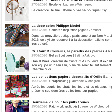
Collection Hiver des kits de broderie Hélène Le
27/09/2016
|
Broderie
|
Laurence Wichegrod
La créatrice Hélène Leberre ouvre sa boutique Etsy
La déco selon Philippe Model
16/09/2016
|
Cahiers d'inspiration
|
Agnès Zamboni
Dans sa nouvelle boutique parisienne et au Bon Marc
2016, ce styliste reconverti à la décoration affiche son
très coloré.
Cristaux & Couleurs, le paradis des pierres à Pa
29/03/2016
|
Belles Boutiques
|
Bettina Aykroyd
Daniel Briez, créateur de Cristaux & Couleurs et expert 
son équipe un beau lieu, plein de sérénité, entièrement
Cherche Midi.
Les collections papiers décoratifs d’Odile Baill
19/02/2016
|
Scrapbooking
|
Laurence Wichegrod
Après les souris, les chats, les fleurs et les oiseaux i
présente ses dernières collections sur papier.
Deuxième vie pour les pulls troués
15/01/2016
|
Patchwork appliqués
|
Laurence Wichegrod