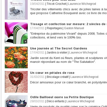
19/04/2011
|
Tricot-Crochet
|
Laurence Wichegrod
Tricoter des vêtements chics avec de jolies laines à la
que propose Catherine Bouquerel avec ce livre de mo
Tissage et confection sur mesure: 2 siècles de 
17/04/2011
|
Reportages
|
Gaston Manuel
"Entreprise du patrimoine Vivant" depuis 2008, Toile
collections, et tend vers le 100% bio.
Une journée at The Secret Gardens
17/04/2011
|
Jardins à visiter
|
Laurence Wichegrod
Jardin secret du Kent où fleurs, plantes et sculptures 
manoir répondant au nom de "The Salutation".
Un cœur en pétales de rose
31/03/2011
|
Bricolage créatif
|
Laurence Wichegrod
Décor amoureux pour ce cœur branché, en polystyrène 
Odile Bailloeul ouvre sa Petite Boutique
28/03/2011
|
Déco enfants
|
Laurence Wichegrod
Vente de produits de qualité crées par la créatrice Odil