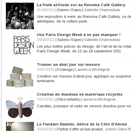
La Punk attitude est au Renoma Café Gallery
31/08/2011
|
Salons / Expos
|
Gabrielle Chamouleau
Une exposition à venir, au Renoma Café Gallery, va dép
artistiques, de la culture punk.
Une Paris Design Week à ne pas manquer !
29/08/2011
|
Salons / Expos
|
Gabrielle Chamouleau
Les plus belles pièces du design, de l'art et de la créa
Paris Design Week, du 12 au 18 septembre 2011.
Trouver un abat jour sur mesure
20/07/2011
|
Eclairage
|
Laurence Wichegrod
Création sur mesure d’abat-jour, applique ou suspensio
luminaires.
Création de doudous en matériaux recyclés
20/07/2011
|
Déco enfants
|
Laurence Wichegrod
Carottes, poireaux et radis en version doudou pour no
Le Fondant Baulois, délice de la Côte d’Amour
30/06/2011
|
Parfois s'offrir un bon produit...
|
Anne-Claire Ri