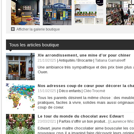
Afficher la galerie boutique
Tous les articles boutique
XIe arrondissement, une mine d’or pour chiner
21/10/2025
|
Antiquités / Brocante
|
Tatiana Gamaleeff
Une ambiance très sympathique et des prix bien plus
Ouen.
Nos adresses coup de cœur pour décorer la ch
15/10/2025
|
Déco enfants
|
Cléo Trocmé
Tous les parents désirent la même chose : des meuble
pratiques, faciles à vivre, solides mais aussi origina
coup de coeur.
Le tour du monde du chocolat avec Edwart
23/03/2021
|
Parfois s'offrir un bon produit...
|
Laurence Wic
Edwart, jeune maître chocolatier aime bousculer les co
nouveaux crus il a imaginé faire découvrir leurs origi