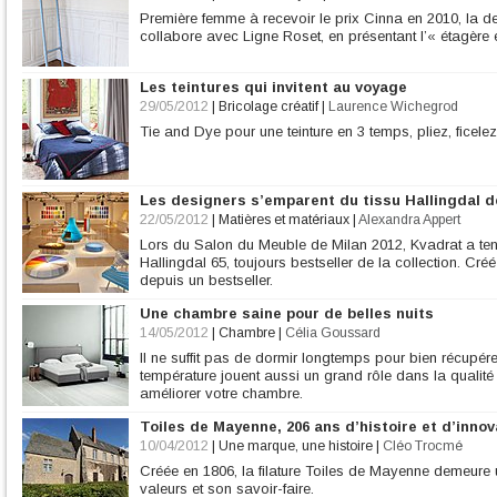
Première femme à recevoir le prix Cinna en 2010, la d
collabore avec Ligne Roset, en présentant l’« étagère 
Les teintures qui invitent au voyage
29/05/2012
|
Bricolage créatif
|
Laurence Wichegrod
Tie and Dye pour une teinture en 3 temps, pliez, ficelez 
Les designers s’emparent du tissu Hallingdal 
22/05/2012
|
Matières et matériaux
|
Alexandra Appert
Lors du Salon du Meuble de Milan 2012, Kvadrat a tenu 
Hallingdal 65, toujours bestseller de la collection. Cré
depuis un bestseller.
Une chambre saine pour de belles nuits
14/05/2012
|
Chambre
|
Célia Goussard
Il ne suffit pas de dormir longtemps pour bien récupérer
température jouent aussi un grand rôle dans la qualité
améliorer votre chambre.
Toiles de Mayenne, 206 ans d’histoire et d’innov
10/04/2012
|
Une marque, une histoire
|
Cléo Trocmé
Créée en 1806, la filature Toiles de Mayenne demeure u
valeurs et son savoir-faire.