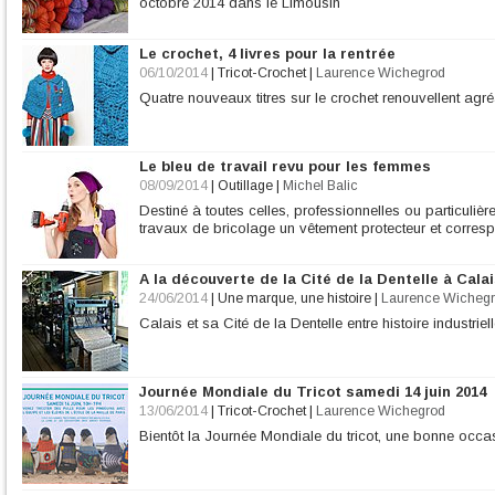
octobre 2014 dans le Limousin
Le crochet, 4 livres pour la rentrée
06/10/2014
|
Tricot-Crochet
|
Laurence Wichegrod
Quatre nouveaux titres sur le crochet renouvellent agr
Le bleu de travail revu pour les femmes
08/09/2014
|
Outillage
|
Michel Balic
Destiné à toutes celles, professionnelles ou particulière
travaux de bricolage un vêtement protecteur et corres
A la découverte de la Cité de la Dentelle à Cala
24/06/2014
|
Une marque, une histoire
|
Laurence Wicheg
Calais et sa Cité de la Dentelle entre histoire industri
Journée Mondiale du Tricot samedi 14 juin 2014
13/06/2014
|
Tricot-Crochet
|
Laurence Wichegrod
Bientôt la Journée Mondiale du tricot, une bonne occas