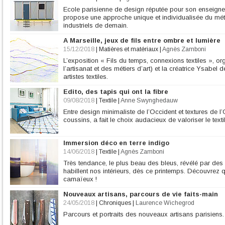
Ecole parisienne de design réputée pour son enseigneme
propose une approche unique et individualisée du méti
industriels de demain.
A Marseille, jeux de fils entre ombre et lumière
15/12/2018
|
Matières et matériaux
|
Agnès Zamboni
L’exposition « Fils du temps, connexions textiles », 
l’artisanat et des métiers d’art) et la créatrice Ysabel
artistes textiles.
Edito, des tapis qui ont la fibre
09/08/2018
|
Textile
|
Anne Swynghedauw
Entre design minimaliste de l’Occident et textures de l’
coussins, a fait le choix audacieux de valoriser le text
Immersion déco en terre indigo
14/06/2018
|
Textile
|
Agnès Zamboni
Très tendance, le plus beau des bleus, révélé par des t
habillent nos intérieurs, dès ce printemps. Découvrez
camaïeux !
Nouveaux artisans, parcours de vie faits-main
24/05/2018
|
Chroniques
|
Laurence Wichegrod
Parcours et portraits des nouveaux artisans parisiens.