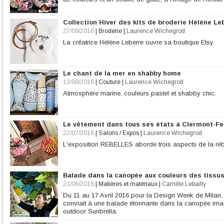
Collection Hiver des kits de broderie Hélène Le
27/09/2016
|
Broderie
|
Laurence Wichegrod
La créatrice Hélène Leberre ouvre sa boutique Etsy
Le chant de la mer en shabby home
13/08/2016
|
Couture
|
Laurence Wichegrod
Atmosphère marine, couleurs pastel et shabby chic.
Le vêtement dans tous ses états à Clermont-F
22/07/2016
|
Salons / Expos
|
Laurence Wichegrod
L'exposition REBELLES aborde trois aspects de la rébel
Balade dans la canopée aux couleurs des tissus
23/06/2016
|
Matières et matériaux
|
Camille Lebailly
Du 11 au 17 Avril 2016 pour la Design Week de Milan, 
conviait à une balade étonnante dans la canopée imagi
outdoor Sunbrella.