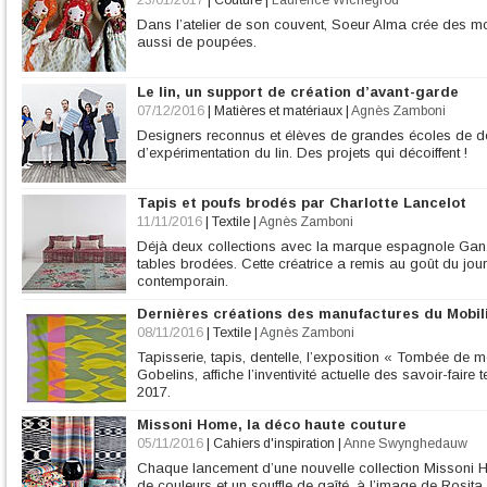
23/01/2017
|
Couture
|
Laurence Wichegrod
Dans l’atelier de son couvent, Soeur Alma crée des m
aussi de poupées.
Le lin, un support de création d’avant-garde
07/12/2016
|
Matières et matériaux
|
Agnès Zamboni
Designers reconnus et élèves de grandes écoles de de
d’expérimentation du lin. Des projets qui décoiffent !
Tapis et poufs brodés par Charlotte Lancelot
11/11/2016
|
Textile
|
Agnès Zamboni
Déjà deux collections avec la marque espagnole Gan, q
tables brodées. Cette créatrice a remis au goût du jou
contemporain.
Dernières créations des manufactures du Mobili
08/11/2016
|
Textile
|
Agnès Zamboni
Tapisserie, tapis, dentelle, l’exposition « Tombée de m
Gobelins, affiche l’inventivité actuelle des savoir-faire 
2017.
Missoni Home, la déco haute couture
05/11/2016
|
Cahiers d'inspiration
|
Anne Swynghedauw
Chaque lancement d’une nouvelle collection Missoni H
de couleurs et un souffle de gaîté, à l’image de Rosita