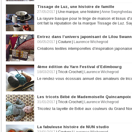
Tissage de Luz, une histoire de famille
27/05/2017
|
Une marque, une histoire
|
Anne Swyngheda
La rayure basque pour le linge de maison et tissus d'
ont fait la réputation de la marque Tissage de Luz. Sa
Entrez dans l’univers japonisant de Lilou Swann
06/05/2017
|
Couture
|
Laurence Wichegrod
Créations textiles intemporelles d’inspiration japonais
4ème édition du Yarn Festival d’Edimbourg
18/03/2017
|
Tricot-Crochet
|
Laurence Wichegrod
Le rendez-vous écossais annuel des amateurs de tric
Les tricots Bébé de Mademoiselle Quincampoix
31/01/2017
|
Tricot-Crochet
|
Laurence Wichegrod
Tricotez la layette de Bébé aux couleurs du Grand Nor
La fabuleuse histoire de NUN studio