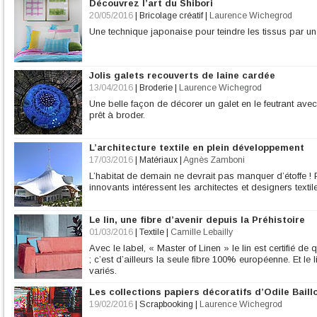
Découvrez l’art du Shibori
20/05/2016
|
Bricolage créatif
|
Laurence Wichegrod
Une technique japonaise pour teindre les tissus par u
Jolis galets recouverts de laine cardée
13/04/2016
|
Broderie
|
Laurence Wichegrod
Une belle façon de décorer un galet en le feutrant ave
prêt à broder.
L’architecture textile en plein développement
17/03/2016
|
Matériaux
|
Agnès Zamboni
L’habitat de demain ne devrait pas manquer d’étoffe ! P
innovants intéressent les architectes et designers textil
Le lin, une fibre d’avenir depuis la Préhistoire
01/03/2016
|
Textile
|
Camille Lebailly
Avec le label, « Master of Linen » le lin est certifié d
; c’est d’ailleurs la seule fibre 100% européenne. Et le
variés.
Les collections papiers décoratifs d’Odile Baill
19/02/2016
|
Scrapbooking
|
Laurence Wichegrod