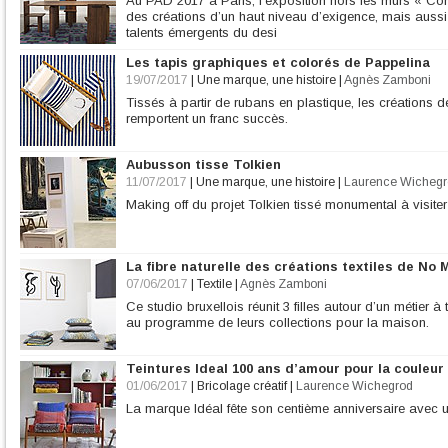
Au PAD 2017 à Paris, l’exposition hors les murs « Co
des créations d’un haut niveau d’exigence, mais aussi
talents émergents du desi
Les tapis graphiques et colorés de Pappelina
19/07/2017
|
Une marque, une histoire
|
Agnès Zamboni
Tissés à partir de rubans en plastique, les créations
remportent un franc succès.
Aubusson tisse Tolkien
11/07/2017
|
Une marque, une histoire
|
Laurence Wichegr
Making off du projet Tolkien tissé monumental à visiter à
La fibre naturelle des créations textiles de No 
07/06/2017
|
Textile
|
Agnès Zamboni
Ce studio bruxellois réunit 3 filles autour d’un métier à 
au programme de leurs collections pour la maison.
Teintures Ideal 100 ans d’amour pour la couleur
01/06/2017
|
Bricolage créatif
|
Laurence Wichegrod
La marque Idéal fête son centième anniversaire avec 