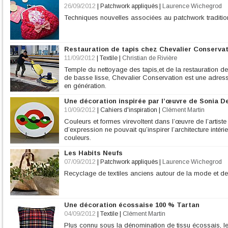
26/09/2012
|
Patchwork appliqués
|
Laurence Wichegrod
Techniques nouvelles associées au patchwork traditio
Restauration de tapis chez Chevalier Conservat
11/09/2012
|
Textile
|
Christian de Rivière
Temple du nettoyage des tapis,et de la restauration de 
de basse lisse, Chevalier Conservation est une adress
en génération.
Une décoration inspirée par l’œuvre de Sonia D
10/09/2012
|
Cahiers d'inspiration
|
Clément Martin
Couleurs et formes virevoltent dans l’œuvre de l’artis
d’expression ne pouvait qu’inspirer l’architecture int
couleurs.
Les Habits Neufs
07/09/2012
|
Patchwork appliqués
|
Laurence Wichegrod
Recyclage de textiles anciens autour de la mode et de
Une décoration écossaise 100 % Tartan
04/09/2012
|
Textile
|
Clément Martin
Plus connu sous la dénomination de tissu écossais, le