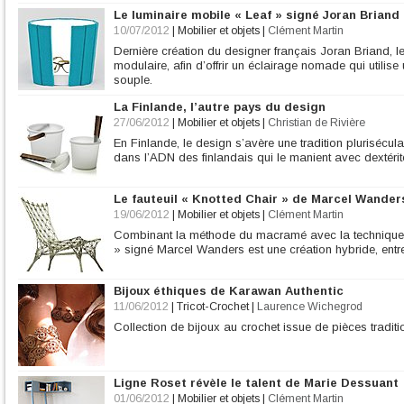
Le luminaire mobile « Leaf » signé Joran Briand
10/07/2012
|
Mobilier et objets
|
Clément Martin
Dernière création du designer français Joran Briand, le 
modulaire, afin d’offrir un éclairage nomade qui utili
souple.
La Finlande, l’autre pays du design
27/06/2012
|
Mobilier et objets
|
Christian de Rivière
En Finlande, le design s’avère une tradition pluriséculai
dans l’ADN des finlandais qui le manient avec dextérit
Le fauteuil « Knotted Chair » de Marcel Wander
19/06/2012
|
Mobilier et objets
|
Clément Martin
Combinant la méthode du macramé avec la technique d
» signé Marcel Wanders est une création hybride, entre le
Bijoux éthiques de Karawan Authentic
11/06/2012
|
Tricot-Crochet
|
Laurence Wichegrod
Collection de bijoux au crochet issue de pièces traditi
Ligne Roset révèle le talent de Marie Dessuant
01/06/2012
|
Mobilier et objets
|
Clément Martin