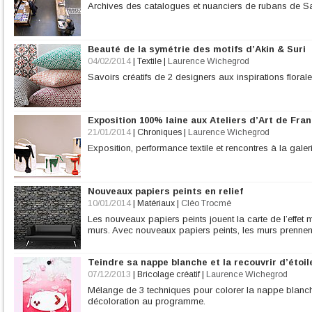
Archives des catalogues et nuanciers de rubans de Sa
Beauté de la symétrie des motifs d’Akin & Suri
04/02/2014
|
Textile
|
Laurence Wichegrod
Savoirs créatifs de 2 designers aux inspirations floral
Exposition 100% laine aux Ateliers d’Art de Fra
21/01/2014
|
Chroniques
|
Laurence Wichegrod
Exposition, performance textile et rencontres à la galer
Nouveaux papiers peints en relief
10/01/2014
|
Matériaux
|
Cléo Trocmé
Les nouveaux papiers peints jouent la carte de l’effet
murs. Avec nouveaux papiers peints, les murs prennent 
Teindre sa nappe blanche et la recouvrir d’étoil
07/12/2013
|
Bricolage créatif
|
Laurence Wichegrod
Mélange de 3 techniques pour colorer la nappe blanche 
décoloration au programme.