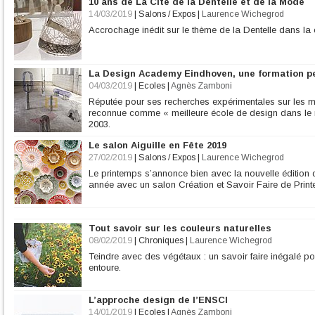
10 ans de La Cité de la Dentelle et de la Mode
14/03/2019
|
Salons / Expos
|
Laurence Wichegrod
Accrochage inédit sur le thème de la Dentelle dans la
La Design Academy Eindhoven, une formation 
04/03/2019
|
Ecoles
|
Agnès Zamboni
Réputée pour ses recherches expérimentales sur les ma
reconnue comme « meilleure école de design dans le
2003.
Le salon Aiguille en Fête 2019
27/02/2019
|
Salons / Expos
|
Laurence Wichegrod
Le printemps s’annonce bien avec la nouvelle édition d
année avec un salon Création et Savoir Faire de Prin
Tout savoir sur les couleurs naturelles
08/02/2019
|
Chroniques
|
Laurence Wichegrod
Teindre avec des végétaux : un savoir faire inégalé pou
entoure.
L’approche design de l’ENSCI
14/01/2019
|
Ecoles
|
Agnès Zamboni