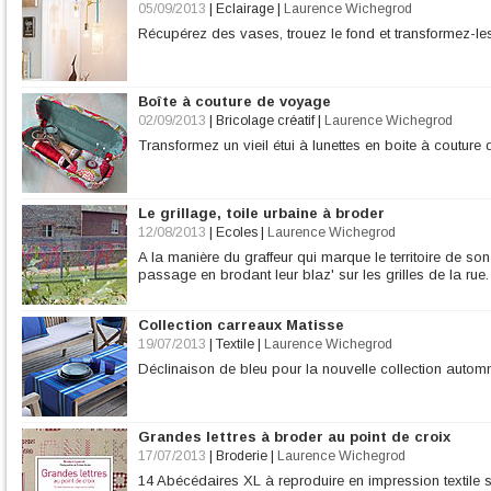
05/09/2013
|
Eclairage
|
Laurence Wichegrod
Récupérez des vases, trouez le fond et transformez-le
Boîte à couture de voyage
02/09/2013
|
Bricolage créatif
|
Laurence Wichegrod
Transformez un vieil étui à lunettes en boite à couture
Le grillage, toile urbaine à broder
12/08/2013
|
Ecoles
|
Laurence Wichegrod
A la manière du graffeur qui marque le territoire de son
passage en brodant leur blaz' sur les grilles de la rue.
Collection carreaux Matisse
19/07/2013
|
Textile
|
Laurence Wichegrod
Déclinaison de bleu pour la nouvelle collection auto
Grandes lettres à broder au point de croix
17/07/2013
|
Broderie
|
Laurence Wichegrod
14 Abécédaires XL à reproduire en impression textile se