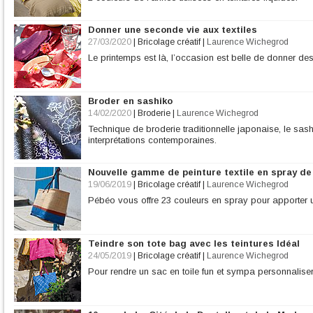
Donner une seconde vie aux textiles
27/03/2020
|
Bricolage créatif
|
Laurence Wichegrod
Le printemps est là, l’occasion est belle de donner de
Broder en sashiko
14/02/2020
|
Broderie
|
Laurence Wichegrod
Technique de broderie traditionnelle japonaise, le sas
interprétations contemporaines.
Nouvelle gamme de peinture textile en spray d
19/06/2019
|
Bricolage créatif
|
Laurence Wichegrod
Pébéo vous offre 23 couleurs en spray pour apporter 
Teindre son tote bag avec les teintures Idéal
24/05/2019
|
Bricolage créatif
|
Laurence Wichegrod
Pour rendre un sac en toile fun et sympa personnaliser 