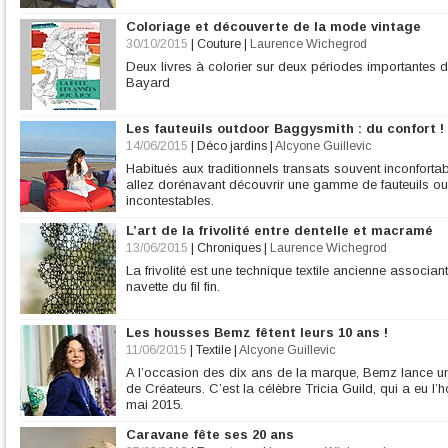
Coloriage et découverte de la mode vintage
30/10/2015
|
Couture
|
Laurence Wichegrod
Deux livres à colorier sur deux périodes importantes
Bayard
Les fauteuils outdoor Baggysmith : du confort !
14/06/2015
|
Déco jardins
|
Alcyone Guillevic
Habitués aux traditionnels transats souvent inconforta
allez dorénavant découvrir une gamme de fauteuils o
incontestables.
L’art de la frivolité entre dentelle et macramé
13/06/2015
|
Chroniques
|
Laurence Wichegrod
La frivolité est une technique textile ancienne associa
navette du fil fin.
Les housses Bemz fêtent leurs 10 ans !
11/06/2015
|
Textile
|
Alcyone Guillevic
A l’occasion des dix ans de la marque, Bemz lance u
de Créateurs. C’est la célèbre Tricia Guild, qui a eu l’h
mai 2015.
Caravane fête ses 20 ans