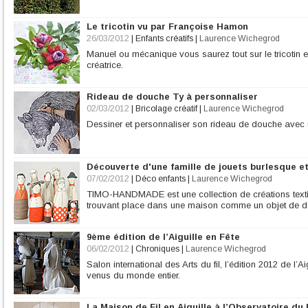
Le tricotin vu par Françoise Hamon
26/03/2012
|
Enfants créatifs
|
Laurence Wichegrod
Manuel ou mécanique vous saurez tout sur le tricotin et 
créatrice.
Rideau de douche Ty à personnaliser
02/03/2012
|
Bricolage créatif
|
Laurence Wichegrod
Dessiner et personnaliser son rideau de douche avec 
Découverte d'une famille de jouets burlesque e
07/02/2012
|
Déco enfants
|
Laurence Wichegrod
TIMO-HANDMADE est une collection de créations textile
trouvant place dans une maison comme un objet de dé
9ème édition de l’Aiguille en Fête
06/02/2012
|
Chroniques
|
Laurence Wichegrod
Salon international des Arts du fil, l’édition 2012 de l’
venus du monde entier.
La Maison de Fil en Aiguille à l’Observatoire du