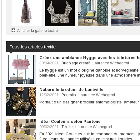
Afficher la galerie textile
Tous les articles textile
Créez une ambiance Hygge avec les teintures I
30/04/2021
|
Bricolage créatif
|
Laurence Wichegrod
Le hygge est un mot d’origine danoise et norvégienne 
bien-être, une humeur joyeuse dans une atmosphère in
Noboru le brodeur de Lunéville
12/02/2021
|
Portraits
|
Laurence Wichegrod
Portrait d’un designer brodeur entomologiste, amateur, d
Idéal Couleurs selon Pantone
09/02/2021
|
Textile
|
Laurence Wichegrod
En 2021 Ideal Couleurs suit la tendance du moment : jau
2 couleurs de l’année utilisées en teintures liquides.