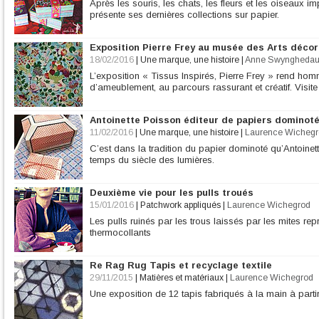
Après les souris, les chats, les fleurs et les oiseaux i
présente ses dernières collections sur papier.
Exposition Pierre Frey au musée des Arts décor
18/02/2016
|
Une marque, une histoire
|
Anne Swyngheda
L’exposition « Tissus Inspirés, Pierre Frey » rend hom
d’ameublement, au parcours rassurant et créatif. Visite
Antoinette Poisson éditeur de papiers dominot
11/02/2016
|
Une marque, une histoire
|
Laurence Wichegr
C’est dans la tradition du papier dominoté qu’Antoine
temps du siècle des lumières.
Deuxième vie pour les pulls troués
15/01/2016
|
Patchwork appliqués
|
Laurence Wichegrod
Les pulls ruinés par les trous laissés par les mites re
thermocollants
Re Rag Rug Tapis et recyclage textile
29/11/2015
|
Matières et matériaux
|
Laurence Wichegrod
Une exposition de 12 tapis fabriqués à la main à parti