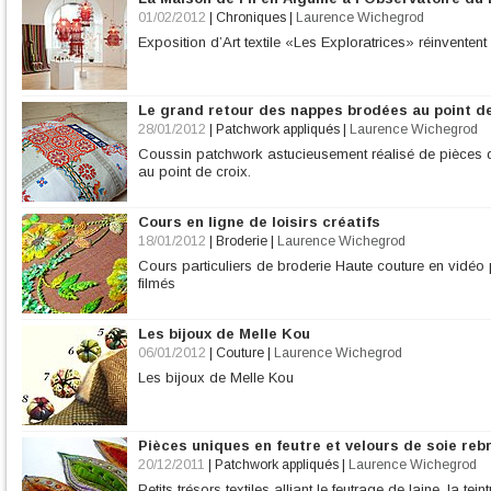
01/02/2012
|
Chroniques
|
Laurence Wichegrod
Exposition d’Art textile «Les Exploratrices» réinvente
Le grand retour des nappes brodées au point de
28/01/2012
|
Patchwork appliqués
|
Laurence Wichegrod
Coussin patchwork astucieusement réalisé de pièce
au point de croix.
Cours en ligne de loisirs créatifs
18/01/2012
|
Broderie
|
Laurence Wichegrod
Cours particuliers de broderie Haute couture en vidé
filmés
Les bijoux de Melle Kou
06/01/2012
|
Couture
|
Laurence Wichegrod
Les bijoux de Melle Kou
Pièces uniques en feutre et velours de soie reb
20/12/2011
|
Patchwork appliqués
|
Laurence Wichegrod
Petits trésors textiles alliant le feutrage de laine, la te