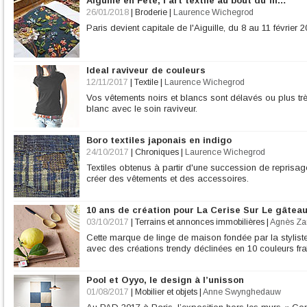
Aiguille en Fête, l'art textile au bout du fil…
26/01/2018
|
Broderie
|
Laurence Wichegrod
Paris devient capitale de l'Aiguille, du 8 au 11 février 2
Ideal raviveur de couleurs
12/11/2017
|
Textile
|
Laurence Wichegrod
Vos vêtements noirs et blancs sont délavés ou plus t
blanc avec le soin raviveur.
Boro textiles japonais en indigo
24/10/2017
|
Chroniques
|
Laurence Wichegrod
Textiles obtenus à partir d'une succession de reprisag
créer des vêtements et des accessoires.
10 ans de création pour La Cerise Sur Le gâteau
03/10/2017
|
Terrains et annonces immobilières
|
Agnès Za
Cette marque de linge de maison fondée par la stylist
avec des créations trendy déclinées en 10 couleurs fr
Pool et Oyyo, le design à l’unisson
01/08/2017
|
Mobilier et objets
|
Anne Swynghedauw