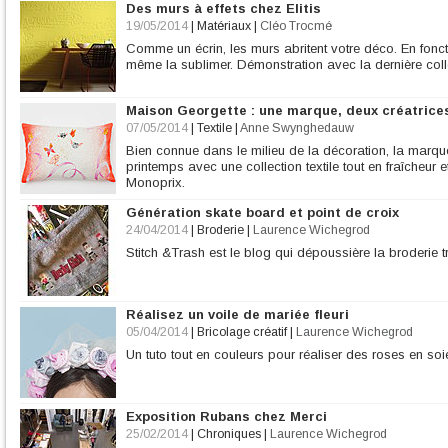
Des murs à effets chez Elitis
19/05/2014
|
Matériaux
|
Cléo Trocmé
Comme un écrin, les murs abritent votre déco. En fonct
même la sublimer. Démonstration avec la dernière collec
Maison Georgette : une marque, deux créatrices
07/05/2014
|
Textile
|
Anne Swynghedauw
Bien connue dans le milieu de la décoration, la marq
printemps avec une collection textile tout en fraîcheur 
Monoprix.
Génération skate board et point de croix
24/04/2014
|
Broderie
|
Laurence Wichegrod
Stitch &Trash est le blog qui dépoussière la broderie tr
Réalisez un voile de mariée fleuri
05/04/2014
|
Bricolage créatif
|
Laurence Wichegrod
Un tuto tout en couleurs pour réaliser des roses en soie 
Exposition Rubans chez Merci
25/02/2014
|
Chroniques
|
Laurence Wichegrod