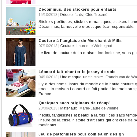
Décominus, des stickers pour enfants
15/10/2013
|
Déco enfants
|
Cléo Trocmé
Stickers poétiques, stickers romantiques, stickers hum
Décominus, la nouvelle e-boutique éco-responsable.
Couture à l’anglaise de Merchant & Mills
07/10/2013
|
Couture
|
Laurence Wichegrod
Le livre de couture de la maison londonienne, vous gui
Léonard fait chanter le jersey de soie
04/10/2013
|
Une marque, une histoire
|
Francis van de Wa
Il y a des noms, issus du monde de la haute couture qu
trace ; la maison Leonard en fait partie. Une maison s
France.
Quelques sacs originaux de récup’
23/09/2013
|
Matériaux
|
Marie-Laure de Vienne
Inédits, fantaisistes et beaux à la fois ; ces sacs témoi
l’heure de la crise, histoire d’artisans qui ont créé d
matériaux.
Jeu de plafonniers pour coin salon design