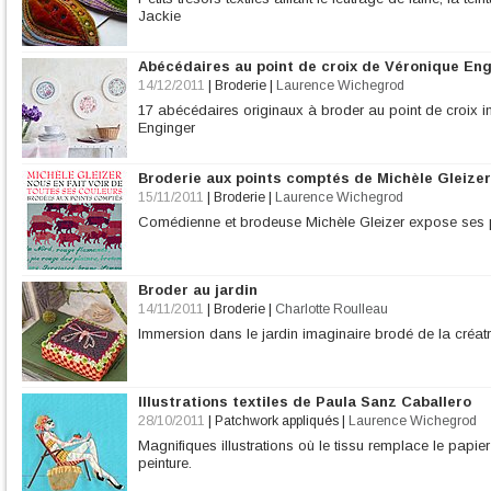
Jackie
Abécédaires au point de croix de Véronique En
14/12/2011
|
Broderie
|
Laurence Wichegrod
17 abécédaires originaux à broder au point de croix i
Enginger
Broderie aux points comptés de Michèle Gleizer
15/11/2011
|
Broderie
|
Laurence Wichegrod
Comédienne et brodeuse Michèle Gleizer expose ses 
Broder au jardin
14/11/2011
|
Broderie
|
Charlotte Roulleau
Immersion dans le jardin imaginaire brodé de la créat
Illustrations textiles de Paula Sanz Caballero
28/10/2011
|
Patchwork appliqués
|
Laurence Wichegrod
Magnifiques illustrations où le tissu remplace le papier e
peinture.