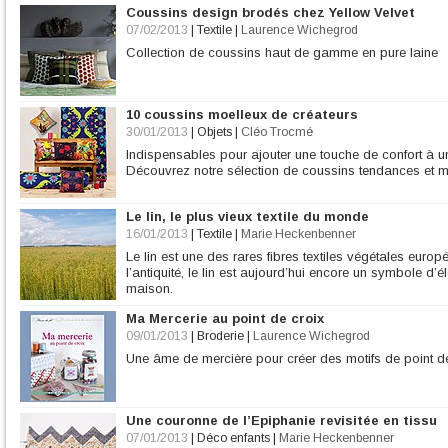
Coussins design brodés chez Yellow Velvet
07/02/2013
|
Textile
|
Laurence Wichegrod
Collection de coussins haut de gamme en pure laine
10 coussins moelleux de créateurs
30/01/2013
|
Objets
|
Cléo Trocmé
Indispensables pour ajouter une touche de confort à un
Découvrez notre sélection de coussins tendances et m
Le lin, le plus vieux textile du monde
16/01/2013
|
Textile
|
Marie Heckenbenner
Le lin est une des rares fibres textiles végétales euro
l’antiquité, le lin est aujourd’hui encore un symbole d’
maison.
Ma Mercerie au point de croix
09/01/2013
|
Broderie
|
Laurence Wichegrod
Une âme de mercière pour créer des motifs de point d
Une couronne de l’Epiphanie revisitée en tissu
07/01/2013
|
Déco enfants
|
Marie Heckenbenner