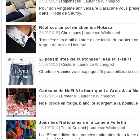
27/03/2015
|
Reportages
|
Laurence Wichegrod
Pour son vingtième anniversaire Caravane vous présen
dans l’Hôtel de Sauroy.
Réalisez un col de chemise Hokusai
24/03/2015
|
Chroniques
|
Laurence Wichegrod
Transférez un motif à l’aide d’une feuille de papier tran
vague du peintre Hokusai.
25 possibilités de customiser jean et T-shirt
17/02/2015
|
Couture
|
Laurence Wichegrod
Charlotte Vannier vous explique 25 possibilités de cust
Cadeaux de Noël à la boutique La Croix & La Ma
09/12/2014
|
Broderie
|
Laurence Wichegrod
Noël brodé en rouge, blanc, or et argent à la boutiqu
Journées Nationales de la Laine à Felletin
16/10/2014
|
Tricot-Crochet
|
Laurence Wichegrod
La 15ème édition des journées nationales de la laine à F