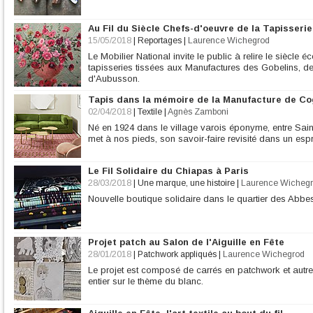
Au Fil du Siècle Chefs-d'oeuvre de la Tapisserie
15/05/2018
|
Reportages
|
Laurence Wichegrod
Le Mobilier National invite le public à relire le siècle é
tapisseries tissées aux Manufactures des Gobelins, d
d'Aubusson.
Tapis dans la mémoire de la Manufacture de Co
02/04/2018
|
Textile
|
Agnès Zamboni
Né en 1924 dans le village varois éponyme, entre Sain
met à nos pieds, son savoir-faire revisité dans un esp
Le Fil Solidaire du Chiapas à Paris
28/03/2018
|
Une marque, une histoire
|
Laurence Wicheg
Nouvelle boutique solidaire dans le quartier des Abbe
Projet patch au Salon de l'Aiguille en Fête
28/01/2018
|
Patchwork appliqués
|
Laurence Wichegrod
Le projet est composé de carrés en patchwork et autr
entier sur le thème du blanc.