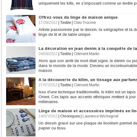
uniquement les kilts, en s’imposant comme un textile p
Offrez-vous du linge de maison unique
17/08/2012
|
Textile
|
Cléo Trocmé
Artiste passionnée par le dessin, la sérigraphie et la 
linge de lit et de table unique.
La décoration en jean denim à la conquête de l
04/08/2012
|
Textile
|
Clément Martin
Alors que son arrêt de mort était signé, le denim ou j
dans le monde de la mode. Devenu un incontournable, il 
maison.
A la découverte du kilim, un tissage aux parfum
27/07/2012
|
Textile
|
Clément Martin
Issu d’une technique traditionnelle, le kilim est un tapi
Orient. Ces tapis aux accents ethniques mettent à jour 
millénaires.
Linge de maison et accessoires imprimés en li
24/07/2012
|
Chroniques
|
Laurence Wichegrod
Un dessin gravé sur une plaque de linoléum permet de 
papier ou tissu.