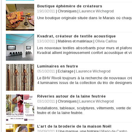
Boutique éphémère de créateurs
19/10/2011
|
Chroniques
|
Laurence Wichegrod
Une boutique originale située dans le Marais où chaq
Kvadrat, créateur de textile acoustique
13/10/2011
|
Matières et matériaux
|
Olivia Caillou
Les nouveaux textiles absorbants pour murs et plafond
Kvadrat allient ingénieusement confort acoustique et vi
Luminaires en feutre
05/10/2011
|
Eclairage
|
Laurence Wichegrod
Le BHV Rivoli toujours à la recherche de nouveaux cr
4 luminaires issus de la collection du trio de designer
Rêveries autour de la laine feutrée
03/10/2011
|
Chroniques
|
Laurence Wichegrod
Installations, tableaux, sculptures, vêtements, vente d
feutre et de la laine feutrée.
L’art de la broderie de la maison Noël
26/09/2011
|
Une marque, une histoire
|
Mario de Castro