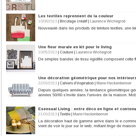
Les textiles reprennent de la couleur
10/06/2013
|
Bricolage créatif
|
Laurence Wichegrod
Nouveauté dans les produits de teinture textiles, une t
Une fleur murale en kit pour le living
10/05/2013
|
Couture
|
Laurence Wichegrod
De simples bandes de tissu rigidifié composent cette f
Une décoration géométrique pour nos intérieur
22/03/2013
|
Cahiers d'inspiration
|
Marie Heckenbenner
Depuis quelques années, la tendance géométrique gé
années 50/60 s'invite dans l'univers de la maison. Mobil
Esensual Living : entre déco en ligne et contenu
21/03/2013
|
Textile
|
Marie Heckenbenner
La décoration haut de gamme arrive dans le e-commer
vient de voir le jour sur le web, mêlant linge de mais