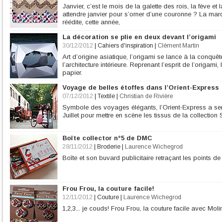
Janvier, c’est le mois de la galette des rois, la fève e
attendre janvier pour s’orner d’une couronne ? La m
réédite, cette année,
La décoration se plie en deux devant l’origami
30/12/2012
|
Cahiers d'inspiration
|
Clément Martin
Art d’origine asiatique, l’origami se lance à la conquêt
l’architecture intérieure. Reprenant l’esprit de l’origami
papier.
Voyage de belles étoffes dans l’Orient-Express
07/12/2012
|
Textile
|
Christian de Rivière
Symbole des voyages élégants, l’Orient-Express a servi
Juillet pour mettre en scène les tissus de la collectio
Boîte collector n°5 de DMC
28/11/2012
|
Broderie
|
Laurence Wichegrod
Boîte et son buvard publicitaire retraçant les points de 
Frou Frou, la couture facile!
12/11/2012
|
Couture
|
Laurence Wichegrod
1,2,3... je couds! Frou Frou, la couture facile avec Moli