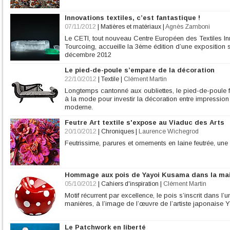
Innovations textiles, c’est fantastique !
07/11/2012
|
Matières et matériaux
|
Agnès Zamboni
Le CETI, tout nouveau Centre Européen des Textiles In
Tourcoing, accueille la 3ème édition d’une exposition s
décembre 2012
Le pied-de-poule s’empare de la décoration
22/10/2012
|
Textile
|
Clément Martin
Longtemps cantonné aux oubliettes, le pied-de-poule fai
à la mode pour investir la décoration entre impression
moderne.
Feutre Art textile s'expose au Viaduc des Arts
20/10/2012
|
Chroniques
|
Laurence Wichegrod
Feutrissime, parures et ornements en laine feutrée, une
Hommage aux pois de Yayoi Kusama dans la ma
05/10/2012
|
Cahiers d'inspiration
|
Clément Martin
Motif récurrent par excellence, le pois s’inscrit dans l’
manières, à l’image de l’œuvre de l’artiste japonaise
Le Patchwork en liberté