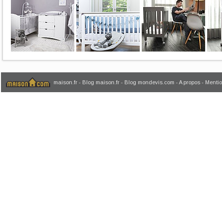
maison.fr
-
Blog maison.fr
-
Blog mondevis.com
-
A propos
-
Mentio