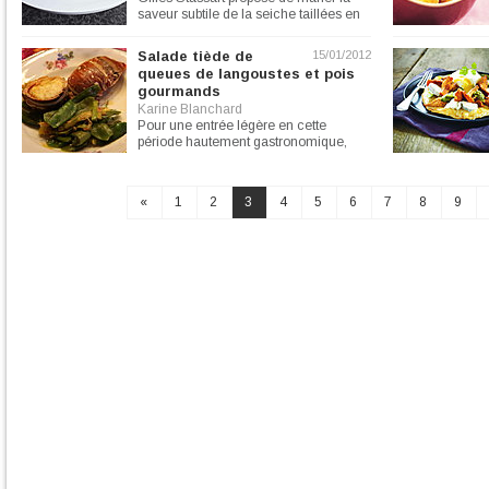
saveur subtile de la seiche taillées en
tagliatelles, dans...
Salade tiède de
15/01/2012
queues de langoustes et pois
gourmands
Karine Blanchard
Pour une entrée légère en cette
période hautement gastronomique,
préparez une salade de queues de...
«
1
2
3
4
5
6
7
8
9