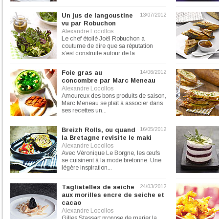
mois de mars et jusqu’à...
Un jus de langoustine
13/07/2012
vu par Robuchon
Alexandre Locollos
Le chef étoilé Joël Robuchon a
coutume de dire que sa réputation
s’est construite autour de la...
Foie gras au
14/06/2012
concombre par Marc Meneau
Alexandre Locollos
Amoureux des bons produits de saison,
Marc Meneau se plaît à associer dans
ses recettes un...
Breizh Rolls, ou quand
16/05/2012
la Bretagne revisite le maki
Alexandre Locollos
Avec Véronique Le Borgne, les œufs
se cuisinent à la mode bretonne. Une
légère inspiration...
Tagliatelles de seiche
24/03/2012
aux morilles encre de seiche et
cacao
Alexandre Locollos
Gilles Stassart propose de marier la