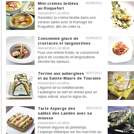
Mini-crèmes brûlées
06/08/2012
au Roquefort
Alexandre Locollos
Revisitez la crème brulée dans une
version salée avec le fromage de
Roquefort, afin de créer la...
Consommé glacé de
02/08/2012
crustacés et langoustines
Alexandre Locollos
Pour une entrée froide, le consommé
glacé de crustacés et langoustines
dévoile les saveurs...
Terrine aux aubergines
30/07/2012
et au Sainte-Maure de Touraine
Alexandre Locollos
Légume de la méditerranée,
l’aubergine se sert en entrée pour un
repas estival, sous le signe du...
Tarte Asperge des
30/07/2012
sables des Landes avec sa
mousse
Alexandre Locollos
Premier légume du printemps,
l’asperge débarque sur les marchés au