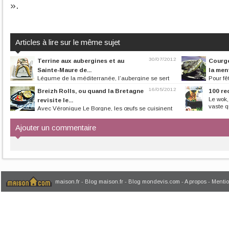
».
Articles à lire sur le même sujet
30/07/2012
Terrine aux aubergines et au
Courge
Sainte-Maure de...
la men
Légume de la méditerranée, l’aubergine se sert
Pour fêt
en entrée pour un repas estival,...
à tous les repas. 
16/05/2012
Breizh Rolls, ou quand la Bretagne
100 re
Le wok,
revisite le...
vaste q
Avec Véronique Le Borgne, les œufs se cuisinent
à la mode bretonne. Une légère...
Ajouter un commentaire
maison.fr
-
Blog maison.fr
-
Blog mondevis.com
-
A propos
-
Mentio