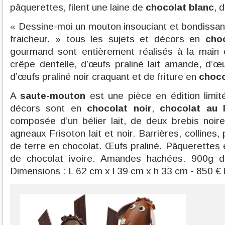
pâquerettes, filent une laine de
chocolat blanc
, 
« Dessine-moi un mouton insouciant et bondissant
fraicheur. » tous les sujets et décors en
cho
gourmand sont entièrement réalisés à la main e
crêpe dentelle, d’œufs praliné lait amande, d’œu
d’œufs praliné noir craquant et de friture en
choco
A
saute-mouton
est une pièce en édition limit
décors sont en
chocolat noir
,
chocolat au l
composée d’un bélier lait, de deux brebis noir
agneaux Frisoton lait et noir. Barrières, collines,
de terre en chocolat. Œufs praliné. Pâquerettes
de chocolat ivoire. Amandes hachées. 900g d
Dimensions : L 62 cm x l 39 cm x h 33 cm - 850 € 