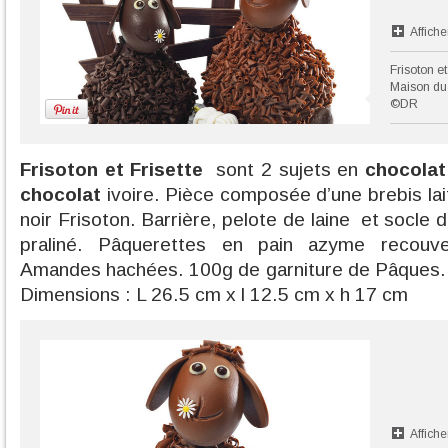
Affiche
Frisoton e
Maison du
©DR
Frisoton et Frisette
sont 2 sujets en
chocolat
chocolat
ivoire. Pièce composée d’une brebis lai
noir Frisoton. Barrière, pelote de laine et socle 
praliné. Pâquerettes en pain azyme recouve
Amandes hachées. 100g de garniture de Pâques.
Dimensions : L 26.5 cm x l 12.5 cm x h 17 cm
Affiche