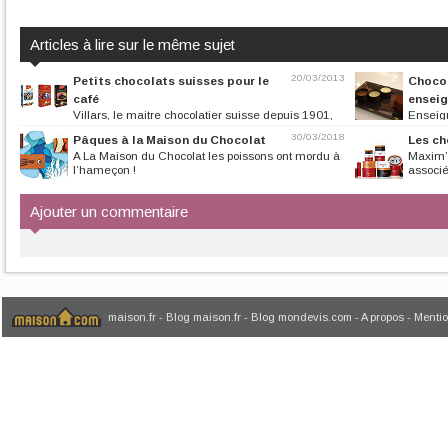
Articles à lire sur le même sujet
20/03/2013
Petits chocolats suisses pour le
Chocol
café
ensei
Villars, le maitre chocolatier suisse depuis 1901,
Enseig
lance des 4 étuis gourmands,...
récentes, l’engou
30/03/2018
Pâques à la Maison du Chocolat
Les ch
A La Maison du Chocolat les poissons ont mordu à
Maxim’s
l’hameçon !
associé
Ajouter un commentaire
maison.fr
-
Blog maison.fr
-
Blog mondevis.com
-
A propos
-
Mentio