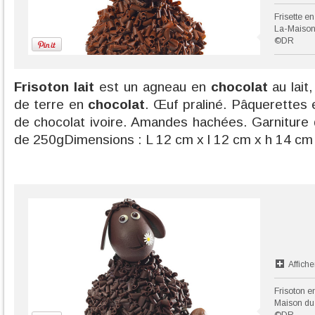
Frisette e
La-Maison
©DR
Frisoton lait
est un agneau en
chocolat
au lait
de terre en
chocolat
. Œuf praliné. Pâquerettes
de chocolat ivoire. Amandes hachées. Garniture 
de 250gDimensions : L 12 cm x l 12 cm x h 14 cm
Affiche
Frisoton e
Maison du