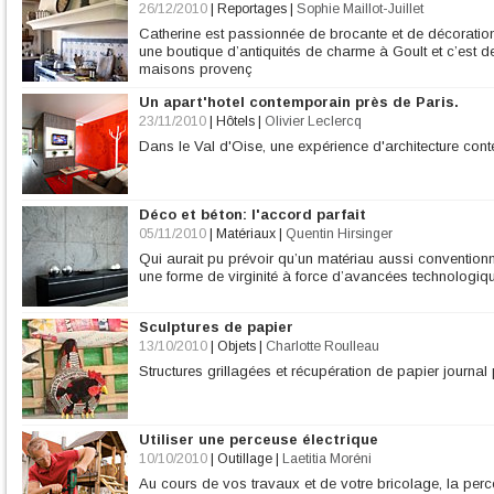
26/12/2010
|
Reportages
|
Sophie Maillot-Juillet
Catherine est passionnée de brocante et de décoration ;
une boutique d’antiquités de charme à Goult et c’est d
maisons provenç
Un apart'hotel contemporain près de Paris.
23/11/2010
|
Hôtels
|
Olivier Leclercq
Dans le Val d'Oise, une expérience d'architecture con
Déco et béton: l'accord parfait
05/11/2010
|
Matériaux
|
Quentin Hirsinger
Qui aurait pu prévoir qu’un matériau aussi conventionne
une forme de virginité à force d’avancées technologiq
Sculptures de papier
13/10/2010
|
Objets
|
Charlotte Roulleau
Structures grillagées et récupération de papier journal 
Utiliser une perceuse électrique
10/10/2010
|
Outillage
|
Laetitia Moréni
Au cours de vos travaux et de votre bricolage, la perc