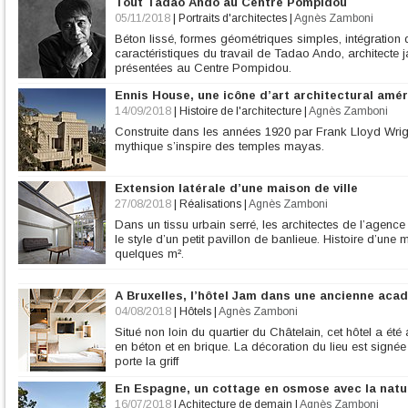
Tout Tadao Ando au Centre Pompidou
05/11/2018
|
Portraits d'architectes
|
Agnès Zamboni
Béton lissé, formes géométriques simples, intégration 
caractéristiques du travail de Tadao Ando, architecte 
présentées au Centre Pompidou.
Ennis House, une icône d’art architectural amér
14/09/2018
|
Histoire de l'architecture
|
Agnès Zamboni
Construite dans les années 1920 par Frank Lloyd Wrig
mythique s’inspire des temples mayas.
Extension latérale d’une maison de ville
27/08/2018
|
Réalisations
|
Agnès Zamboni
Dans un tissu urbain serré, les architectes de l’agenc
le style d’un petit pavillon de banlieue. Histoire d’un
quelques m².
A Bruxelles, l’hôtel Jam dans une ancienne aca
04/08/2018
|
Hôtels
|
Agnès Zamboni
Situé non loin du quartier du Châtelain, cet hôtel a é
en béton et en brique. La décoration du lieu est signée
porte la griff
En Espagne, un cottage en osmose avec la natu
16/07/2018
|
Achitecture de demain
|
Agnès Zamboni