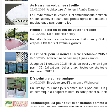
Au Havre, un volcan se réveille
22/01/2016
|
Architecture d'intérieur
|
Agnès Zamboni
Le Havre rénove le Volcan. Cet emblématique bâtiment, 
Oscar Niemeyer, rouvre ses portes après une dizaine d
médiathèque pas comme les
Peindre le sol en béton de votre terrasse
10/10/2015
|
Sols
|
Bricolo Factory
Remettez le sol de votre terrasse en béton au goût du 
étapes. Effet tapis d’extérieur garanti...
C’est parti pour le nouveau Prix Archinovo 2015 !
02/10/2015
|
Achitecture de demain
|
Agnès Zamboni
Jusqu’au 31 octobre 2015 minuit, on peut voter en ligne
parmi 32 réalisations réelles d’architectes construites
Archinovo 2015 !
DIY peinture sur céramique
14/05/2015
|
Bricolage créatif
|
Laurence Wichegrod
Un DIY by Pour mes jolis Mômes, mais pas que ! Un p
en céramique à l’aspect minéral faisant penser au bét
Technologie 3M pour tout fixer dedans comme 