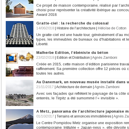
Ce projet de maison contemporaine, réalisé par l’arc
choisi pour représenter la créativité ibérique au conc
Award 2018.
Gratte-ciel : la recherche du colossal
14/06/2018
|
Histoire de l'architecture
|
Héloïse de Cotton
Un gratte-ciel est une haute tour, généralement d'au mo
types, les immeubles de bureaux ou d'habitations et
Liberté.
Malherbe Edition, l’ébéniste du béton
23/02/2018
|
Edition et Distribution
|
Agnès Zamboni
Créée en 2015, cette maison d’édition parisienne trav
raffinement. Sa première collection offre 12 pièces où
toutes les autres.
Au Danemark, un nouveau musée installé dans u
21/11/2017
|
Achitecture de demain
|
Agnès Zamboni
Avec ses façades qui reflètent le paysage de la côte
enterrés, le Tirpitz a été surnommé l’« invisible ».
A Metz, panorama de l’architecture japonaise 
01/10/2017
|
Terrains et annonces immobilières
|
Agnès Za
Le Centre Pompidou Metz organise une exposition rema
contemporaine. Intitulée « Japan-ness », elle dévoile s