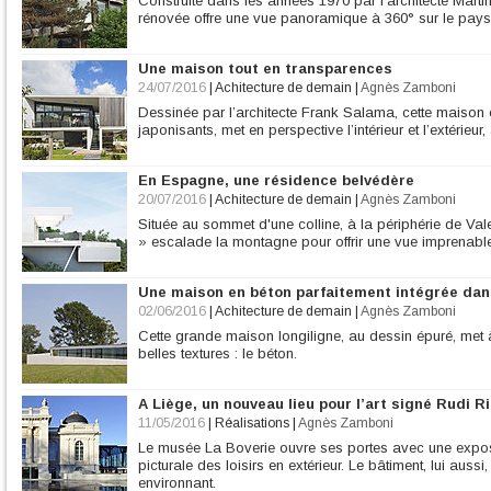
Construite dans les années 1970 par l’architecte Mar
rénovée offre une vue panoramique à 360° sur le pays
Une maison tout en transparences
24/07/2016
|
Achitecture de demain
|
Agnès Zamboni
Dessinée par l’architecte Frank Salama, cette maiso
japonisants, met en perspective l’intérieur et l’extérieur,
En Espagne, une résidence belvédère
20/07/2016
|
Achitecture de demain
|
Agnès Zamboni
Située au sommet d'une colline, à la périphérie de Vale
» escalade la montagne pour offrir une vue imprenabl
Une maison en béton parfaitement intégrée dan
02/06/2016
|
Achitecture de demain
|
Agnès Zamboni
Cette grande maison longiligne, au dessin épuré, met 
belles textures : le béton.
A Liège, un nouveau lieu pour l’art signé Rudi Ri
11/05/2016
|
Réalisations
|
Agnès Zamboni
Le musée La Boverie ouvre ses portes avec une exposi
picturale des loisirs en extérieur. Le bâtiment, lui aussi
environnant.