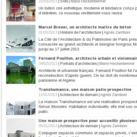
25/03/2013
|
Sols
|
Marie Heckenbenner
Un béton ciré esthétique, moderne et tendance conçu pou
d’entretien, ce nouveau revêtement vous ravira.
Marcel Breuer, un architecte maître du béton
01/03/2013
|
Histoire de l'architecture
|
Agnès Zamboni
La Cité de l’Architecture & du Patrimoine de Paris prés
consacrée au grand architecte et designer hongrois M
jusqu’au 17 juillet 2013.
Fernand Pouillon, architecte urbain et visionnai
04/02/2013
|
Portraits d'architectes
|
Marie Heckenbenner
Architecte et urbaniste français, Fernand Pouillon fut l
reconstruction d'après-guerre. On lui doit de nombreux
parisienne et Algérie.
Transhumance, une maison patio prospective
11/01/2013
|
Achitecture de demain
|
Agnès Zamboni
La maison Transhumance est une réalisation prospectiv
Simon Moisière. Habitation individuelle, elle met son
patio.
Une maison prospective pour accueillir plusieur
05/01/2013
|
Achitecture de demain
|
Agnès Zamboni
Conjuguer espaces communs et espaces privés, c’est 