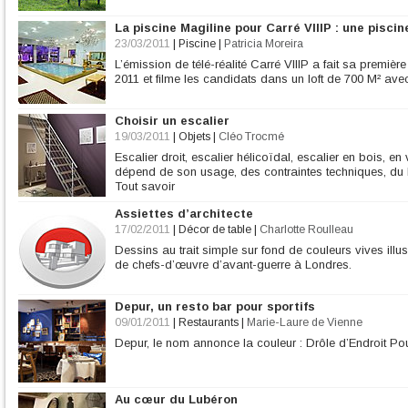
La piscine Magiline pour Carré VIIIP : une piscin
23/03/2011
|
Piscine
|
Patricia Moreira
L’émission de télé-réalité Carré VIIIP a fait sa premiè
2011 et filme les candidats dans un loft de 700 M² avec
Choisir un escalier
19/03/2011
|
Objets
|
Cléo Trocmé
Escalier droit, escalier hélicoïdal, escalier en bois, e
dépend de son usage, des contraintes techniques, du 
Tout savoir
Assiettes d’architecte
17/02/2011
|
Décor de table
|
Charlotte Roulleau
Dessins au trait simple sur fond de couleurs vives illu
de chefs-d’œuvre d’avant-guerre à Londres.
Depur, un resto bar pour sportifs
09/01/2011
|
Restaurants
|
Marie-Laure de Vienne
Depur, le nom annonce la couleur : Drôle d’Endroit Po
Au cœur du Lubéron