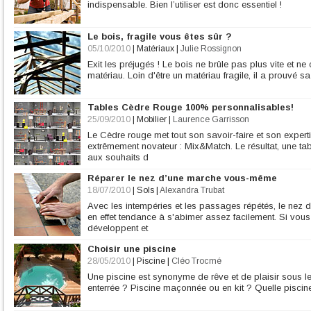
indispensable. Bien l’utiliser est donc essentiel !
Le bois, fragile vous êtes sûr ?
05/10/2010
|
Matériaux
|
Julie Rossignon
Exit les préjugés ! Le bois ne brûle pas plus vite et n
matériau. Loin d'être un matériau fragile, il a prouvé 
Tables Cèdre Rouge 100% personnalisables!
25/09/2010
|
Mobilier
|
Laurence Garrisson
Le Cèdre rouge met tout son savoir-faire et son exper
extrêmement novateur : Mix&Match. Le résultat, une t
aux souhaits d
Réparer le nez d’une marche vous-même
18/07/2010
|
Sols
|
Alexandra Trubat
Avec les intempéries et les passages répétés, le nez
en effet tendance à s'abimer assez facilement. Si vous n
développent et
Choisir une piscine
28/05/2010
|
Piscine
|
Cléo Trocmé
Une piscine est synonyme de rêve et de plaisir sous le
enterrée ? Piscine maçonnée ou en kit ? Quelle piscine