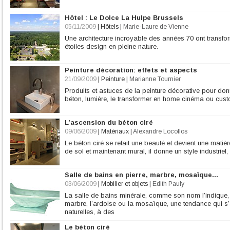
Hôtel : Le Dolce La Hulpe Brussels
05/11/2009
|
Hôtels
|
Marie-Laure de Vienne
Une architecture incroyable des années 70 ont transform
étoiles design en pleine nature.
Peinture décoration: effets et aspects
21/09/2009
|
Peinture
|
Marianne Tournier
Produits et astuces de la peinture décorative pour don
béton, lumière, le transformer en home cinéma ou cust
L’ascension du béton ciré
09/06/2009
|
Matériaux
|
Alexandre Locollos
Le béton ciré se refait une beauté et devient une mat
de sol et maintenant mural, il donne un style industriel, 
Salle de bains en pierre, marbre, mosaïque...
03/06/2009
|
Mobilier et objets
|
Edith Pauly
La salle de bains minérale, comme son nom l’indique, a
marbre, l’ardoise ou la mosaïque, une tendance qui s’a
naturelles, à des
Le béton ciré