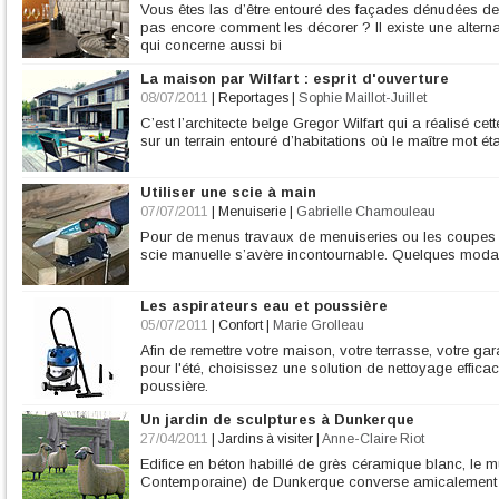
Vous êtes las d’être entouré des façades dénudées d
pas encore comment les décorer ? Il existe une altern
qui concerne aussi bi
La maison par Wilfart : esprit d'ouverture
08/07/2011
|
Reportages
|
Sophie Maillot-Juillet
C’est l’architecte belge Gregor Wilfart qui a réalisé c
sur un terrain entouré d’habitations où le maître mot éta
Utiliser une scie à main
07/07/2011
|
Menuiserie
|
Gabrielle Chamouleau
Pour de menus travaux de menuiseries ou les coupes de
scie manuelle s’avère incontournable. Quelques modali
Les aspirateurs eau et poussière
05/07/2011
|
Confort
|
Marie Grolleau
Afin de remettre votre maison, votre terrasse, votre gara
pour l'été, choisissez une solution de nettoyage efficace
poussière.
Un jardin de sculptures à Dunkerque
27/04/2011
|
Jardins à visiter
|
Anne-Claire Riot
Edifice en béton habillé de grès céramique blanc, le m
Contemporaine) de Dunkerque converse amicalement ave