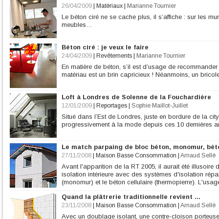
26/04/2009
|
Matériaux
|
Marianne Tournier
Le béton ciré ne se cache plus, il s’affiche : sur les mur
meubles…
Béton ciré : je veux le faire
24/04/2009
|
Revêtements
|
Marianne Tournier
En matière de béton, s’il est d’usage de recommander l’
matériau est un brin capricieux ! Néanmoins, un bricoleu
Loft à Londres de Solenne de la Fouchardière
12/01/2009
|
Reportages
|
Sophie Maillot-Juillet
Situé dans l’Est de Londres, juste en bordure de la cit
progressivement à la mode depuis ces 10 dernières a
Le match parpaing de bloc béton, monomur, béto
27/11/2008
|
Maison Basse Consommation
|
Arnaud Sellé
Avant l'apparition de la RT 2005, il aurait été illusoi
isolation intérieure avec des systèmes d'isolation rép
(monomur) et le béton cellulaire (thermopierre). L'usa
Quand la plâtrerie traditionnelle revient ...
23/11/2008
|
Maison Basse Consommation
|
Arnaud Sellé
Avec un doublage isolant, une contre-cloison porteuse e