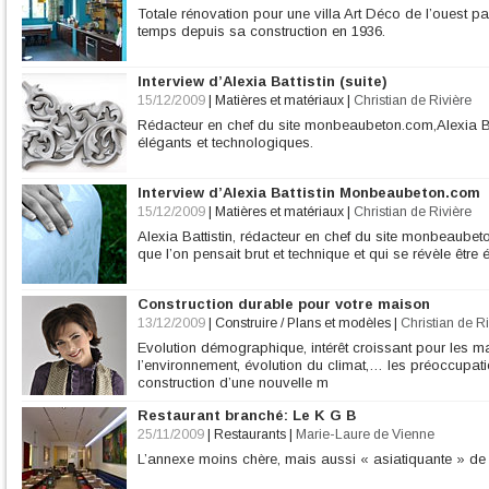
Totale rénovation pour une villa Art Déco de l’ouest pa
temps depuis sa construction en 1936.
Interview d’Alexia Battistin (suite)
15/12/2009
|
Matières et matériaux
|
Christian de Rivière
Rédacteur en chef du site monbeaubeton.com,Alexia Bat
élégants et technologiques.
Interview d’Alexia Battistin Monbeaubeton.com
15/12/2009
|
Matières et matériaux
|
Christian de Rivière
Alexia Battistin, rédacteur en chef du site monbeaubet
que l’on pensait brut et technique et qui se révèle être 
Construction durable pour votre maison
13/12/2009
|
Construire / Plans et modèles
|
Christian de Ri
Evolution démographique, intérêt croissant pour les m
l’environnement, évolution du climat,… les préoccupat
construction d’une nouvelle m
Restaurant branché: Le K G B
25/11/2009
|
Restaurants
|
Marie-Laure de Vienne
L’annexe moins chère, mais aussi « asiatiquante » de l