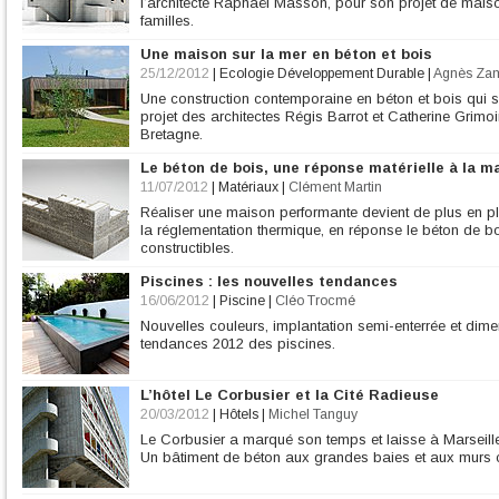
l’architecte Raphaël Masson, pour son projet de maiso
familles.
Une maison sur la mer en béton et bois
25/12/2012
|
Ecologie Développement Durable
|
Agnès Za
Une construction contemporaine en béton et bois qui s
projet des architectes Régis Barrot et Catherine Grim
Bretagne.
Le béton de bois, une réponse matérielle à la 
11/07/2012
|
Matériaux
|
Clément Martin
Réaliser une maison performante devient de plus en 
la réglementation thermique, en réponse le béton de b
constructibles.
Piscines : les nouvelles tendances
16/06/2012
|
Piscine
|
Cléo Trocmé
Nouvelles couleurs, implantation semi-enterrée et dimen
tendances 2012 des piscines.
L’hôtel Le Corbusier et la Cité Radieuse
20/03/2012
|
Hôtels
|
Michel Tanguy
Le Corbusier a marqué son temps et laisse à Marseille u
Un bâtiment de béton aux grandes baies et aux murs 