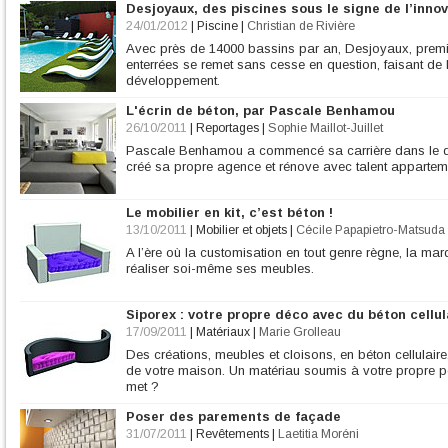
Desjoyaux, des piscines sous le signe de l’inno
24/01/2012
|
Piscine
|
Christian de Rivière
Avec près de 14000 bassins par an, Desjoyaux, premi
enterrées se remet sans cesse en question, faisant de 
développement.
L'écrin de béton, par Pascale Benhamou
26/10/2011
|
Reportages
|
Sophie Maillot-Juillet
Pascale Benhamou a commencé sa carrière dans le de
créé sa propre agence et rénove avec talent apparteme
Le mobilier en kit, c’est béton !
13/10/2011
|
Mobilier et objets
|
Cécile Papapietro-Matsuda
A l’ère où la customisation en tout genre règne, la m
réaliser soi-même ses meubles.
Siporex : votre propre déco avec du béton cellul
17/09/2011
|
Matériaux
|
Marie Grolleau
Des créations, meubles et cloisons, en béton cellulaire, 
de votre maison. Un matériau soumis à votre propre per
met ?
Poser des parements de façade
31/07/2011
|
Revêtements
|
Laetitia Moréni