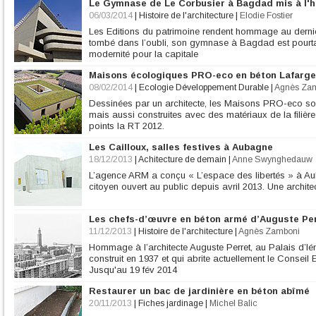
Le Gymnase de Le Corbusier à Bagdad mis à l'
06/03/2014
|
Histoire de l'architecture
|
Elodie Fostier
Les Editions du patrimoine rendent hommage au dernie
tombé dans l’oubli, son gymnase à Bagdad est pourta
modernité pour la capitale
Maisons écologiques PRO-eco en béton Lafarge
08/02/2014
|
Ecologie Développement Durable
|
Agnès Za
Dessinées par un architecte, les Maisons PRO-eco son
mais aussi construites avec des matériaux de la filière
points la RT 2012.
Les Cailloux, salles festives à Aubagne
18/12/2013
|
Achitecture de demain
|
Anne Swynghedauw
L’agence ARM a conçu « L’espace des libertés » à Aubag
citoyen ouvert au public depuis avril 2013. Une architec
Les chefs-d’œuvre en béton armé d’Auguste Per
11/12/2013
|
Histoire de l'architecture
|
Agnès Zamboni
Hommage à l’architecte Auguste Perret, au Palais d’Ién
construit en 1937 et qui abrite actuellement le Consei
Jusqu'au 19 fév 2014
Restaurer un bac de jardinière en béton abîmé
20/11/2013
|
Fiches jardinage
|
Michel Balic