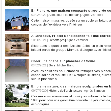
En Flandre, une maison compacte structurée c
03/02/2022
|
Achitecture de demain
|
Agnès Zamboni
Cette maison massive, posée sur un socle en béton, 
conçus de l’extérieur vers l’intérieur.
A Bordeaux, l’Hôtel Renaissance fait une entré
10/08/2021
|
Reportages
|
Agnès Zamboni
Situé dans le quartier des Bassins à flot, en plein reno
faisant partie du groupe Marriott, dialogue avec l’histo
Créer une chape sur plancher déformé
03/02/2021
|
Sols
|
Michel Balic
Avec les solutions sol Fermacell, rattrapez vos planc
chape solide et robuste. En 14 étapes illustrées, suiv
sur un plancher a
En pleine nature, des maisons sculpturales en 
09/07/2020
|
Histoire de l'architecture
|
Agnès Zamboni
Ces maisons alternatives et iconiques utilisent la te
1980 pour offrir une géométrie nouvelle. Sujets d’étude
écologiques.