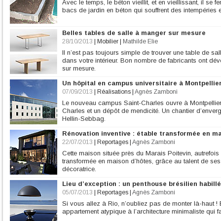
Avec le temps, le béton vieillit, et en vieillissant, il se 
bacs de jardin en béton qui souffrent des intempéries et 
Belles tables de salle à manger sur mesure
28/10/2013
|
Mobilier
|
Mathilde Elie
Il n’est pas toujours simple de trouver une table de sa
dans votre intérieur. Bon nombre de fabricants ont dé
sur mesure.
Un hôpital en campus universitaire à Montpellie
07/09/2013
|
Réalisations
|
Agnès Zamboni
Le nouveau campus Saint-Charles ouvre à Montpellier. C’
Charles et un dépôt de mendicité. Un chantier d’enverg
Hellin-Sebbag.
Rénovation inventive : étable transformée en m
22/07/2013
|
Reportages
|
Agnès Zamboni
Cette maison située près du Marais Poitevin, autrefois 
transformée en maison d’hôtes, grâce au talent de ses 
décoratrice.
Lieu d’exception : un penthouse brésilien habill
05/07/2013
|
Reportages
|
Agnès Zamboni
Si vous allez à Rio, n’oubliez pas de monter là-haut ! 
appartement atypique à l’architecture minimaliste qui fa