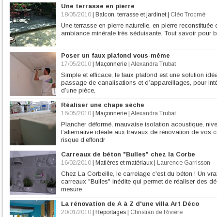
Une terrasse en pierre
18/05/2010
|
Balcon, terrasse et jardinet
|
Cléo Trocmé
Une terrasse en pierre naturelle, en pierre reconstituée
ambiance minérale très séduisante. Tout savoir pour bi
Poser un faux plafond vous-même
17/05/2010
|
Maçonnerie
|
Alexandra Trubat
Simple et efficace, le faux plafond est une solution idé
passage de canalisations et d’appareillages, pour inté
d’une pièce,
Réaliser une chape sèche
16/05/2010
|
Maçonnerie
|
Alexandra Trubat
Plancher déformé, mauvaise isolation acoustique, nive
l’alternative idéale aux travaux de rénovation de vos
risque d’effondr
Carreaux de béton "Bulles" chez la Corbe
16/02/2010
|
Matières et matériaux
|
Laurence Garrisson
Chez La Corbeille, le carrelage c'est du béton ! Un vr
carreaux "Bulles" inédite qui permet de réaliser des d
mesure
La rénovation de A à Z d'une villa Art Déco
20/01/2010
|
Reportages
|
Christian de Rivière