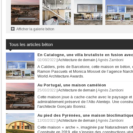
Afficher la galerie béton
Tous les articles béton
En Catalogne, une villa brutaliste en fusion avec
02/08/2022
|
Achitecture de demain
|
Agnès Zamboni
A Calders, près de Barcelone, cette maison en béton, 
Ramon Pascuets et Monica Mosset de l’agence Narch, 
World Architecture Awards.
Au Portugal, une maison caméléon
25/03/2022
|
Achitecture de demain
|
Agnès Zamboni
Cette maison joue à cache-cache avec le paysage et s
admirablement préservé de l’Alto Alentejo. Une constr
l'architecte Gonçalo Bonniz.
Au pied des Pyrénées, une maison bioclimatiqu
12/03/2022
|
Achitecture de demain
|
Agnès Zamboni
Cette maison « arche », imaginée par Naturadream off
Construite en 2019, elle s’inspire des constructions u