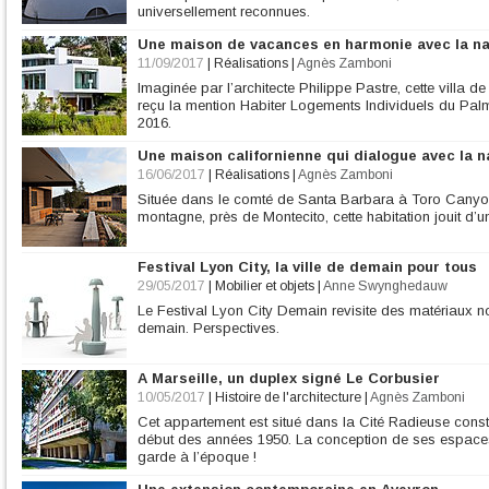
universellement reconnues.
Une maison de vacances en harmonie avec la n
11/09/2017
|
Réalisations
|
Agnès Zamboni
Imaginée par l’architecte Philippe Pastre, cette villa 
reçu la mention Habiter Logements Individuels du Pal
2016.
Une maison californienne qui dialogue avec la n
16/06/2017
|
Réalisations
|
Agnès Zamboni
Située dans le comté de Santa Barbara à Toro Canyo
montagne, près de Montecito, cette habitation jouit d’
Festival Lyon City, la ville de demain pour tous
29/05/2017
|
Mobilier et objets
|
Anne Swynghedauw
Le Festival Lyon City Demain revisite des matériaux no
demain. Perspectives.
A Marseille, un duplex signé Le Corbusier
10/05/2017
|
Histoire de l'architecture
|
Agnès Zamboni
Cet appartement est situé dans la Cité Radieuse constr
début des années 1950. La conception de ses espaces 
garde à l’époque !