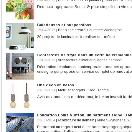
25/04/2015
|
Balcon, terrasse et jardinet
|
Laurence Wiche
Des auto-agrippants Scotch® pour simplifier la vie qu
Baladeuses et suspensions
15/04/2015
|
Bricolage créatif
|
Laurence Wichegrod
20 projets de luminaires à réaliser soi-même
Contrastes de style dans un écrin haussmannie
12/03/2015
|
Architecture d'intérieur
|
Agnès Zamboni
Décoration résolument contemporaine pour cet appar
enseigne qui propose un service complet de rénovation
Une déco en béton
23/12/2014
|
Mobilier et objets
|
Cléo Trocmé
Avis aux amateurs de déco brut, le béton investit la dé
Fondation Louis Vuitton, un bâtiment signé Fra
22/11/2014
|
Achitecture de demain
|
Anne Swynghedauw
En portant un regard neuf à l’espace paysager typique
pour vocation d’allier art contemporain et architecture