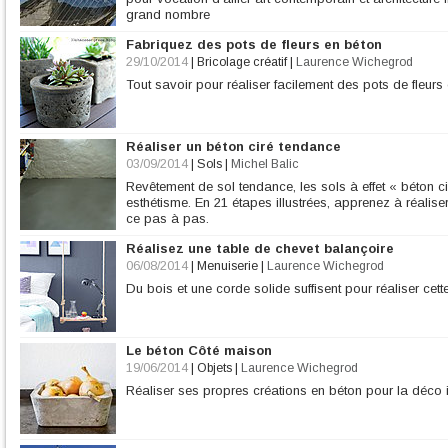
grand nombre
Fabriquez des pots de fleurs en béton
29/10/2014
|
Bricolage créatif
|
Laurence Wichegrod
Tout savoir pour réaliser facilement des pots de fleurs
Réaliser un béton ciré tendance
03/09/2014
|
Sols
|
Michel Balic
Revêtement de sol tendance, les sols à effet « béton ci
esthétisme. En 21 étapes illustrées, apprenez à réaliser
ce pas à pas.
Réalisez une table de chevet balançoire
06/08/2014
|
Menuiserie
|
Laurence Wichegrod
Du bois et une corde solide suffisent pour réaliser cet
Le béton Côté maison
19/06/2014
|
Objets
|
Laurence Wichegrod
Réaliser ses propres créations en béton pour la déco i