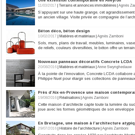
Une extension contemporaine en Aveyron
11/03/2017
|
Terrains et annonces immobilières
|
Agnès Za
S’appuyant sur une haute grange, cet agrandissement h
un ancien village. Visite privée en compagnie de l’arch
Béton déco, béton design
10/02/2017
|
Matières et matériaux
|
Agnès Zamboni
Sols, murs, plans de travail, meubles, luminaires, vase
de reliefs, couleurs diversifiées, le béton offre un terra
Nouveaux panneaux décoratifs Concrete LCDA
20/08/2016
|
Matières et matériaux
|
Anne Swynghedauw
À la pointe de l’innovation, Concrete LCDA collabore av
Philippe Nuel pour élargir ses collections de panneaux
Près d’Aix-en-Provence une maison contempora
19/08/2016
|
Réalisations
|
Agnès Zamboni
Cette maison d’architecte capte toute la lumière du su
joue avec les formes géométriques de son enveloppe
En Bretagne, une maison à l’architecture atypi
29/07/2016
|
Histoire de l'architecture
|
Agnès Zamboni