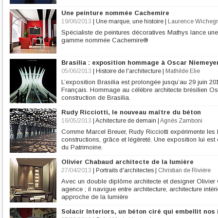
Une peinture nommée Cachemire
19/06/2013
|
Une marque, une histoire
|
Laurence Wicheg
Spécialiste de peintures décoratives Mathys lance une 
gamme nommée Cachemire®
Brasilia : exposition hommage à Oscar Niemeye
05/06/2013
|
Histoire de l'architecture
|
Mathilde Elie
L’exposition Brasilia est prolongée jusqu’au 29 juin 2
Français. Hommage au célèbre architecte brésilien Os
construction de Brasilia.
Rudy Ricciotti, le nouveau maître du béton
16/05/2013
|
Achitecture de demain
|
Agnès Zamboni
Comme Marcel Breuer, Rudy Ricciotti expérimente les li
constructions, grâce et légèreté. Une exposition lui est 
du Patrimoine.
Olivier Chabaud architecte de la lumière
27/04/2013
|
Portraits d'architectes
|
Christian de Rivière
Avec un double diplôme architecte et designer Olivier
agence ; il navigue entre architecture, architecture inté
approche de la lumière
Solacir Interiors, un béton ciré qui embellit nos 