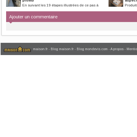
plomb
aspec
En suivant les 19 étapes illustrées de ce pas à
Produit
pas, apprenez à repeindre votre...
donner à votre mu
Ajouter un commentaire
maison.fr
-
Blog maison.fr
-
Blog mondevis.com
-
A propos
-
Mentio