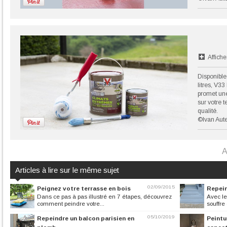
Affiche
Disponible 
litres, V3
promet une
sur votre t
qualité.
©Ivan Aute
A
Articles à lire sur le même sujet
02/09/2015
Peignez votre terrasse en bois
Repein
Dans ce pas à pas illustré en 7 étapes, découvrez
Avec le
comment peindre votre...
souffre
05/10/2019
Repeindre un balcon parisien en
Peintu