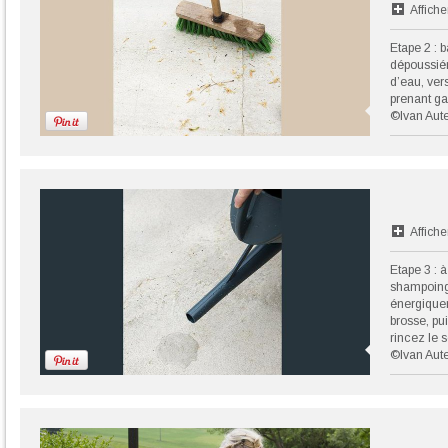
Affiche
Etape 2 : b
dépoussiér
d’eau, ve
prenant ga
©Ivan Aute
Affiche
Etape 3 : à
shampoing
énergiquem
brosse, pui
rincez le 
©Ivan Aute