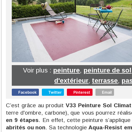
Voir plus :
peinture
,
peinture de sol
d'extérieur
,
terrasse
,
pas
Facebook
Twitter
Pinterest
Email
C’est grâce au produit
V33 Peinture Sol Clima
terre d'ombre, carbone), que vous pourrez réali
en 9 étapes
. En effet, cette peinture s’appliqu
abrités ou non
. Sa technologie
Aqua-Resist
em