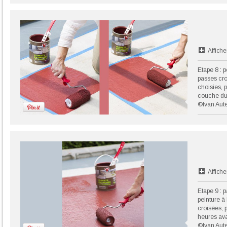
Affiche
Etape 8 : 
passes cro
choisies, 
couche du
©Ivan Aute
Affiche
Etape 9 :
peinture à
croisées, p
heures ava
©Ivan Aute