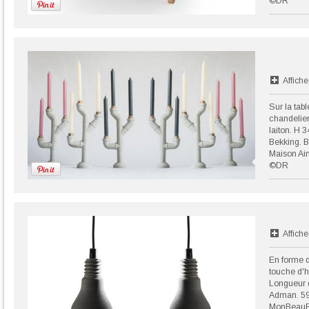
©DR
Affiche
Sur la table
chandelier 
laiton. H 
Bekking. B
Maison Ai
©DR
Affiche
En forme d
touche d'h
Longueur 
Adman. 59
MonBeauBé