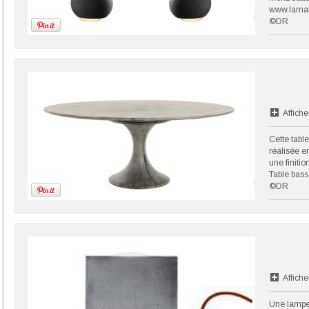
www.lama
©DR
Affiche
Cette table
réalisée e
une finiti
Table bass
©DR
Affiche
Une lampe 