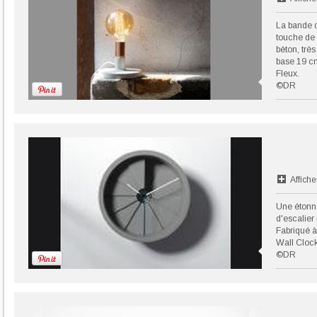
La bande d
touche de 
béton, trè
base 19 cm
Fleux.
©DR
Affiche
Une étonn
d'escalier
Fabriqué à
Wall Clock
©DR