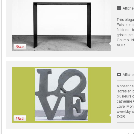
Affiche
Très éléga
Existe en 
finitions :
gris taupe.
Courtiol. 
©DR
Affiche
A poser da
lettres en 
plusieurs 
catherine 
Love. MonB
www.bbync
©DR