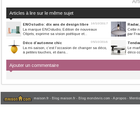
Art
Articles à lire sur le même sujet
16/10/2017
ENOstudio: dix ans de design libre
Radar, 
La marque ENOstudio, Edition de nouveaux
Cette n
Objets, exprime sa vision poétique et...
par Fra
05/10/2016
Déco d’automne chic
Tendan
La mi-saison, c’est l’occasion de changer sa déco,
Le marb
à petites touches, et dans...
déco c
Ajouter un commentaire
maison.fr
-
Blog maison.fr
-
Blog mondevis.com
-
A propos
-
Mentio