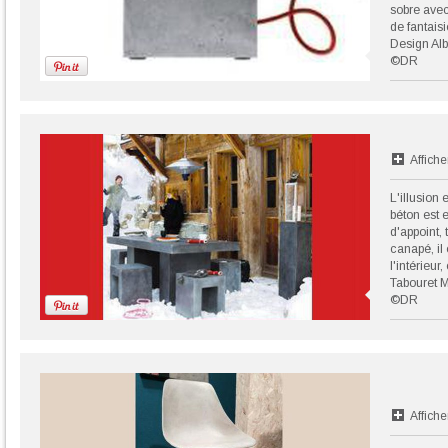
sobre avec
de fantais
Design Alb
©DR
Affiche
L'illusion 
béton est 
d'appoint, 
canapé, il 
l'intérieur
Tabouret 
©DR
Affiche