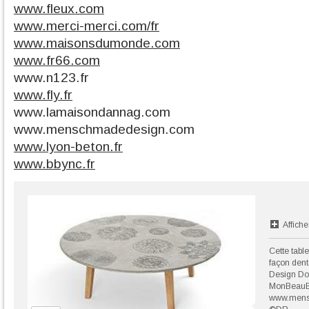
www.fleux.com
www.merci-merci.com/fr
www.maisonsdumonde.com
www.fr66.com
www.n123.fr
www.fly.fr
www.lamaisondannag.com
www.menschmadedesign.com
www.lyon-beton.fr
www.bbync.fr
Affiche
Cette tabl
façon dent
Design Dor
MonBeauBé
www.mens