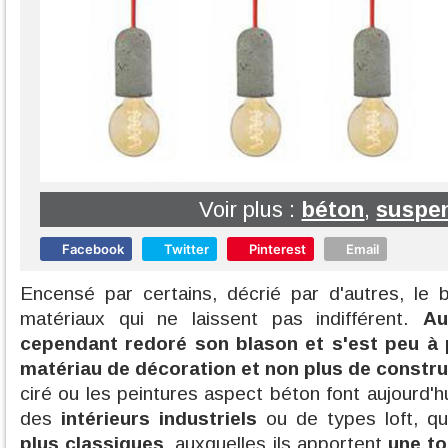
Voir plus :
béton
,
suspe
Facebook
Twitter
Pinterest
Email
Encensé par certains, décrié par d'autres, le 
matériaux qui ne laissent pas indifférent.
Au
cependant redoré son blason et s'est peu 
matériau de décoration et non plus de constru
ciré ou les peintures aspect béton font aujourd'hu
des
intérieurs industriels
ou de types loft, 
plus classiques
, auxquelles ils apportent
une to