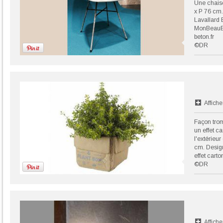
Une chaise
x P 76 cm.
Lavallard 
MonBeauBé
beton.fr
©DR
Affiche
Façon trom
un effet ca
l'extérieur
cm. Design
effet carto
©DR
Affiche