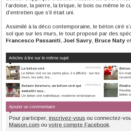
l’ardoise, la pierre, la brique, le bois ou même le c
d’entretien que s’il était uni.
Assimilé à la déco contemporaine, le béton ciré s’
sol que sur les murs, le tout proposé par des sp
Francesco Passaniti
,
Joel Savry
,
Bruce Naty
et
Articles à lire sur le même sujet
26/04/2009
Le béton ciré
Béton c
Le béton ciré ne se cache plus, il s’affiche : sur les
En mati
murs, les sols, les...
recomma
25/03/2013
Solacir Interiors, un béton ciré qui
Réalis
Revêtem
embellit nos...
béton ci
Un béton ciré esthétique, moderne et tendance
conçu pour réaliser tous les...
Ajouter un commentaire
Pour participer,
inscrivez-vous
ou connectez-vo
Maison.com
ou
votre compte Facebook
.