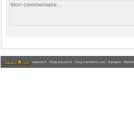
maison.fr
-
Blog maison.fr
-
Blog mondevis.com
-
A propos
-
Mentio