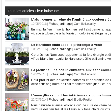
Tous les articles Fleur bulbeuse
L'alstroemeria, reine de l’amitié aux couleurs é
12/05/2016
|
Fiches jardinage
|
Camille Lebailly
En mai, la fleur mise à l’honneur est l’alstroemeria, app
vivace à tubercule à la floraison colorée et élégante ; s
Le Narcisse embrasse le printemps à venir
10/02/2016
|
Fiches jardinage
|
Camille Lebailly
Colorés, les Narcisses apportent à la fois énergie et é
vif au blanc immaculé, le Narcisse pétille et illumine votr
La jacinthe, une odeur enivrante aux sept coule
14/12/2015
|
Fiches jardinage
|
Camille Lebailly
Pour profiter des bouclettes colorées et odorantes de 
cette fleur originaire de l’est méditerranéen jusqu’en d
L’amaryllis remplit les intérieurs de bonne hum
22/03/2014
|
Fiches jardinage
|
Elodie Fostier
Plus naturelle et aussi efficace qu’une cure de vitamine
verdure des feuilles et les fleurs aux tons clairs ou vif