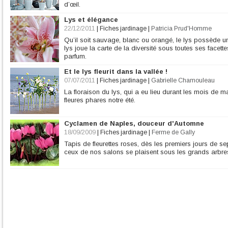
d’œil.
Lys et élégance
22/12/2011
|
Fiches jardinage
|
Patricia Prud'Homme
Qu’il soit sauvage, blanc ou orangé, le lys possède u
lys joue la carte de la diversité sous toutes ses facettes
parfum.
Et le lys fleurit dans la vallée !
07/07/2011
|
Fiches jardinage
|
Gabrielle Chamouleau
La floraison du lys, qui a eu lieu durant les mois de mai
fleures phares notre été.
Cyclamen de Naples, douceur d'Automne
18/09/2009
|
Fiches jardinage
|
Ferme de Gally
Tapis de fleurettes roses, dès les premiers jours de 
ceux de nos salons se plaisent sous les grands arbres