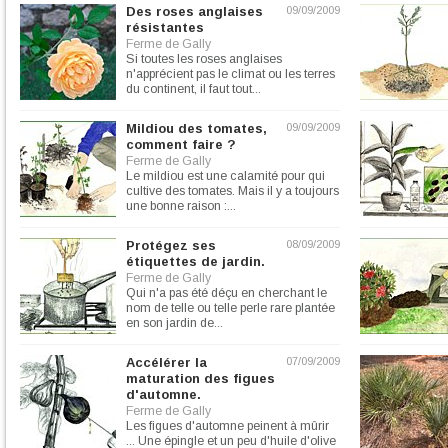
Des roses anglaises
09/09/2009
résistantes
Ferme de Gally
Si toutes les roses anglaises
n'apprécient pas le climat ou les terres
du continent, il faut tout...
Mildiou des tomates,
09/09/2009
comment faire ?
Ferme de Gally
Le mildiou est une calamité pour qui
cultive des tomates. Mais il y a toujours
une bonne raison :...
Protégez ses
08/09/2009
étiquettes de jardin.
Ferme de Gally
Qui n'a pas été déçu en cherchant le
nom de telle ou telle perle rare plantée
en son jardin de...
Accélérer la
07/09/2009
maturation des figues
d'automne.
Ferme de Gally
Les figues d'automne peinent à mûrir
... Une épingle et un peu d'huile d'olive