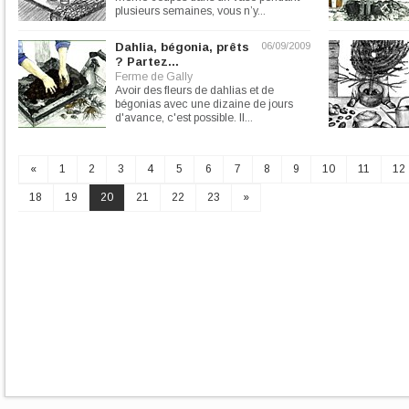
plusieurs semaines, vous n’y...
Dahlia, bégonia, prêts
06/09/2009
? Partez...
Ferme de Gally
Avoir des fleurs de dahlias et de
bégonias avec une dizaine de jours
d'avance, c'est possible. Il...
«
1
2
3
4
5
6
7
8
9
10
11
12
18
19
20
21
22
23
»