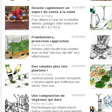
vous aideront à...
Devenir rapidement un
07/09/2009
expert du semis à la volée
Ferme de Gally
Pour obtenir à coup sûr ce résultat
attendu, partagez votre surface en
carrés de 1 à 2 m2 à...
Framboisiers,
07/09/2009
protection rapprochée
Ferme de Gally
Rendez votre récolte inaccessible
avec un filet "vite mis, vite ôté" en y
réfléchissant...
Des salades plus vite
06/09/2009
plantées !
Ferme de Gally
Jardinier pressé, achetez des plants :
c'est plus rapide que d'effectuer les
semis. Voici une...
Une composition de
06/09/2009
végétaux qui dure
Ferme de Gally
Des feuillages qui restent intacts
même coupés dans un vase pendant