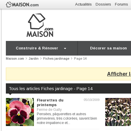
Actualités
Dossiers
Forums
Construire & Rénover
Décorer sa maison
Maison.com
Jardin
Fiches jardinage
Page 14
Afficher 
Tous les articles Fiches jardinage - Page 14
Fleurettes du
05/10/2009
printemps
Ferme de Gally
Pensées, pâquerettes et autres
primevères, très colorées, savent bien
notre impatience et...