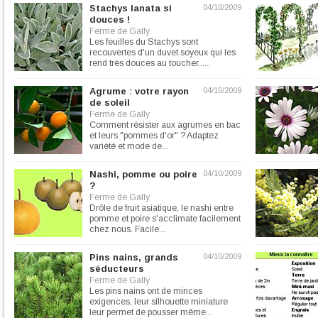
Stachys lanata si
04/10/2009
douces !
Ferme de Gally
Les feuilles du Stachys sont
recouvertes d'un duvet soyeux qui les
rend très douces au toucher......
Agrume : votre rayon
04/10/2009
de soleil
Ferme de Gally
Comment résister aux agrumes en bac
et leurs "pommes d'or" ? Adaptez
variété et mode de...
Nashi, pomme ou poire
04/10/2009
?
Ferme de Gally
Drôle de fruit asiatique, le nashi entre
pomme et poire s'acclimate facilement
chez nous. Facile...
Pins nains, grands
04/10/2009
séducteurs
Ferme de Gally
Les pins nains ont de minces
exigences, leur silhouette miniature
leur permet de pousser même...