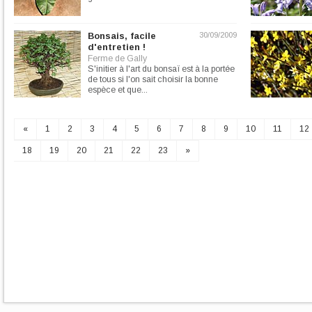
Bonsais, facile
30/09/2009
d'entretien !
Ferme de Gally
S'initier à l'art du bonsaï est à la portée
de tous si l'on sait choisir la bonne
espèce et que...
«
1
2
3
4
5
6
7
8
9
10
11
12
18
19
20
21
22
23
»