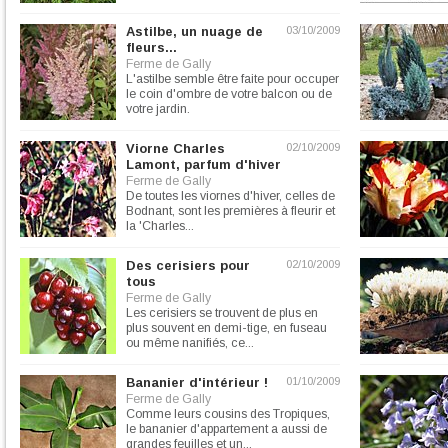
Astilbe, un nuage de
03/10/2009
fleurs...
Ferme de Gally
L'astilbe semble être faite pour occuper
le coin d'ombre de votre balcon ou de
votre jardin.
Viorne Charles
02/10/2009
Lamont, parfum d'hiver
Ferme de Gally
De toutes les viornes d'hiver, celles de
Bodnant, sont les premières à fleurir et
la 'Charles...
Des cerisiers pour
02/10/2009
tous
Ferme de Gally
Les cerisiers se trouvent de plus en
plus souvent en demi-tige, en fuseau
ou même nanifiés, ce...
Bananier d'intérieur !
01/10/2009
Ferme de Gally
Comme leurs cousins des Tropiques,
le bananier d'appartement a aussi de
grandes feuilles et un...