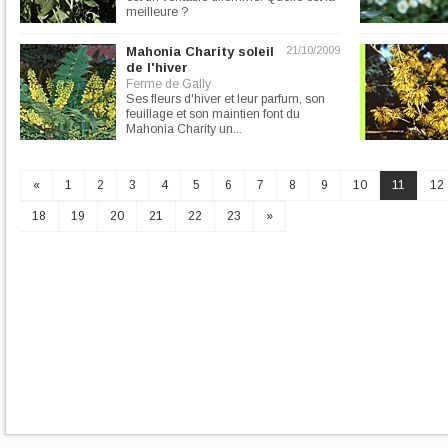
meilleure ?
Mahonia Charity soleil
21/10/2009
de l'hiver
Ferme de Gally
Ses fleurs d'hiver et leur parfum, son
feuillage et son maintien font du
Mahonia Charity un...
«
1
2
3
4
5
6
7
8
9
10
11
12
18
19
20
21
22
23
»