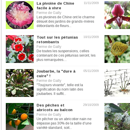
La pivoine de Chine
11/11/2009
facile à vivre
Ferme de Gally
Les pivoines de Chine ont le charme
désuet des jardins de grands-mères
débordants de fleurs...
Tout sur les pétunias
10/11/2009
retombants
Ferme de Gally
De toutes les suspensions, celles
contenant de ces pétunias seront, les
plus remarquées....
Joubarbe, la "dure à
05/11/2009
cuire" !
Ferme de Gally
"Toujours vivante", telle est la
signification du nom latin des
joubarbes. Il suffit...
Des pêches et
29/10/2009
abricots au balcon
Ferme de Gally
Un pêcher ou un abricotier nain ne
dépasse pas 30% de la taille d'une
variété standard, soit...