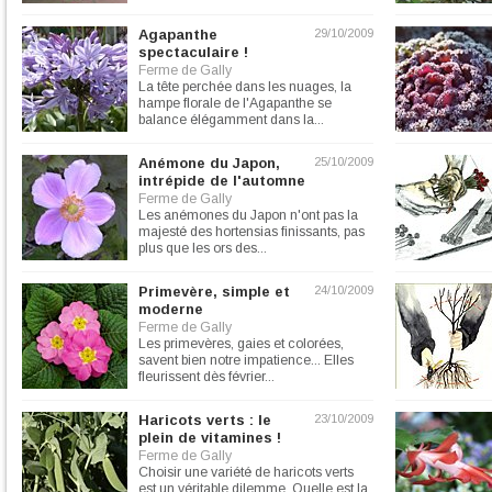
Agapanthe
29/10/2009
spectaculaire !
Ferme de Gally
La tête perchée dans les nuages, la
hampe florale de l'Agapanthe se
balance élégamment dans la...
Anémone du Japon,
25/10/2009
intrépide de l'automne
Ferme de Gally
Les anémones du Japon n'ont pas la
majesté des hortensias finissants, pas
plus que les ors des...
Primevère, simple et
24/10/2009
moderne
Ferme de Gally
Les primevères, gaies et colorées,
savent bien notre impatience... Elles
fleurissent dès février...
Haricots verts : le
23/10/2009
plein de vitamines !
Ferme de Gally
Choisir une variété de haricots verts
est un véritable dilemme. Quelle est la