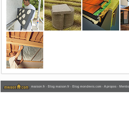
maison.fr
-
Blog maison.fr
-
Blog mondevis.com
-
A propos
-
Mentio