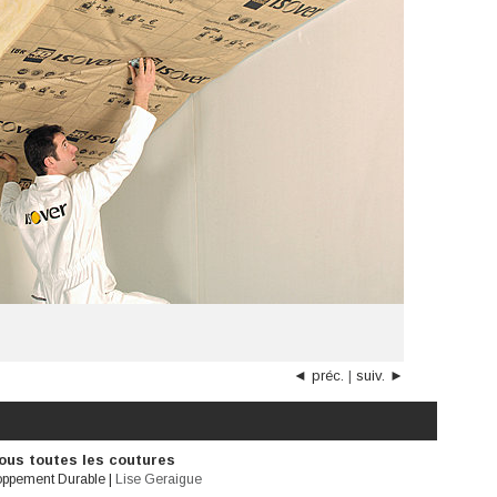
◄ préc.
|
suiv. ►
ous toutes les coutures
oppement Durable
|
Lise Geraigue