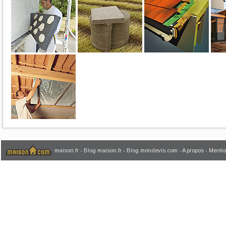
maison.fr
-
Blog maison.fr
-
Blog mondevis.com
-
A propos
-
Mentio