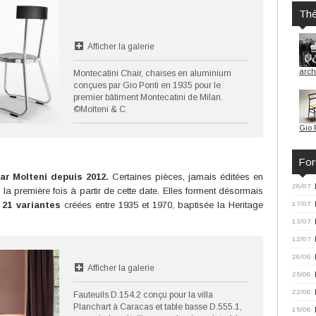
Th
Afficher la galerie
arch
Montecatini Chair, chaises en aluminium
conçues par Gio Ponti en 1935 pour le
premier bâtiment Montecatini de Milan.
©Molteni & C
Gio 
Fo
ar Molteni depuis 2012.
Certaines pièces, jamais éditées en
26/07
 la première fois à partir de cette date. Elles forment désormais
 21 variantes
créées entre 1935 et 1970, baptisée la Heritage
17/07
13/07
12/07
26/06
Afficher la galerie
25/06
22/06
Fauteuils D.154.2 conçu pour la villa
Planchart à Caracas et table basse D.555.1,
15/06