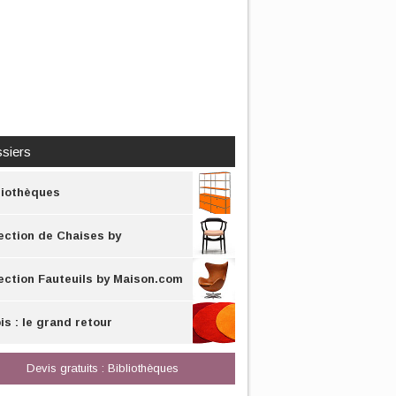
siers
liothèques
ection de Chaises by
son.com
ection Fauteuils by Maison.com
is : le grand retour
Devis gratuits : Bibliothèques