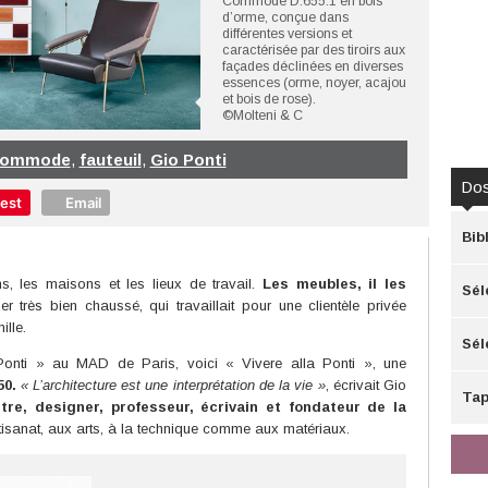
Commode D.655.1 en bois
d’orme, conçue dans
différentes versions et
caractérisée par des tiroirs aux
façades déclinées en diverses
essences (orme, noyer, acajou
et bois de rose).
©Molteni & C
commode
,
fauteuil
,
Gio Ponti
Dos
rest
Email
Bib
ns, les maisons et les lieux de travail.
Les meubles, il les
Sél
 très bien chaussé, qui travaillait pour une clientèle privée
mille.
Mai
Sél
Ponti » au MAD de Paris, voici « Vivere alla Ponti », une
0.
« L’architecture est une interprétation de la vie »
, écrivait Gio
Tap
ntre, designer, professeur, écrivain et fondateur de la
artisanat, aux arts, à la technique comme aux matériaux.