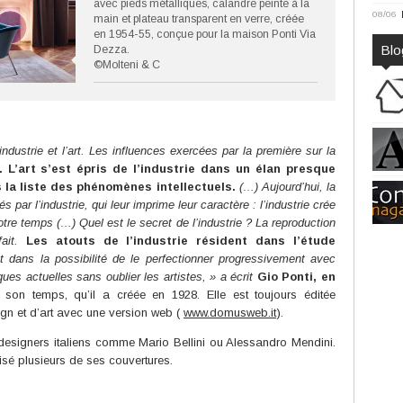
avec pieds métalliques, calandre peinte à la
08/06
main et plateau transparent en verre, créée
en 1954-55, conçue pour la maison Ponti Via
Blo
Dezza.
©Molteni & C
’industrie et l’art. Les influences exercées par la première sur la
. L’art s’est épris de l’industrie dans un élan presque
s la liste des phénomènes intellectuels.
(…) Aujourd’hui, la
 par l’industrie, qui leur imprime leur caractère : l’industrie crée
otre temps (…) Quel est le secret de l’industrie ? La reproduction
fait.
Les atouts de l’industrie résident dans l’étude
 dans la possibilité de le perfectionner progressivement avec
ques actuelles sans oublier les artistes, » a écrit
Gio Ponti, en
son temps, qu’il a créée en 1928. Elle est toujours éditée
sign et d’art avec une version web (
www.domusweb.it
).
et designers italiens comme Mario Bellini ou Alessandro Mendini.
isé plusieurs de ses couvertures.