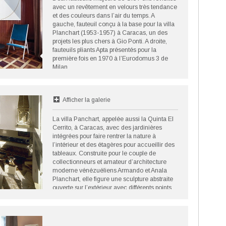
avec un revêtement en velours très tendance
et des couleurs dans l’air du temps. A
gauche, fauteuil conçu à la base pour la villa
Planchart (1953-1957) à Caracas, un des
projets les plus chers à Gio Ponti. A droite,
fauteuils pliants Apta présentés pour la
première fois en 1970 à l’Eurodomus 3 de
Milan.
©Molteni & C
Afficher la galerie
La villa Panchart, appelée aussi la Quinta El
Cerrito, à Caracas, avec des jardinières
intégrées pour faire rentrer la nature à
l’intérieur et des étagères pour accueillir des
tableaux. Construite pour le couple de
collectionneurs et amateur d’architecture
moderne vénézuéliens Armando et Anala
Planchart, elle figure une sculpture abstraite
ouverte sur l’extérieur avec différents points
sur l’environnement.
©Gio Ponti Archives