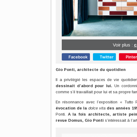
Voir plus :
Facebook
Twitter
Pinte
Gio Ponti, architecte du quotidien
Il a privilégié les espaces de vie quotidie
dessinait d’abord pour lui.
Un cordonnier
comme s’il travaillait pour lui et sa propre fa
En résonnance avec l’exposition « Tutto 
évocation de la
dolce vita
des années 195
Ponti.
A la fois architecte, artiste pei
revue Domus, Gio Ponti
s’intéressait à l’