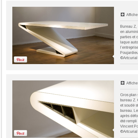
Affiche
Bureau Z,
en alumini
parties et
laque auto
l’entrepri
Poujardie
©Artcurial
Affiche
Gros plan 
bureau Z.
et soudé st
bureau. Le
après défo
été rempli
Vincent P
©Artcurial