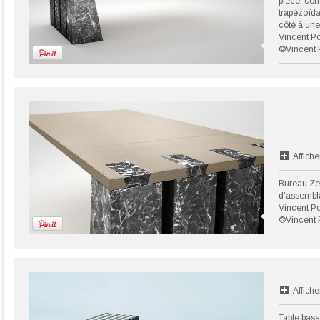
pièce, co
trapézoïda
côté à une
Vincent P
©Vincent 
Affiche
Bureau Zeu
d’assembl
Vincent P
©Vincent 
Affiche
Table bas