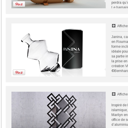
perdra qu’
Le harnais
comme un 
Editée par
Création V
Affiche
©Nicolas 
Janina, ca
en Roumani
forme incl
idéale pou
sa partie 
la prise en
création V
©Bernhar
Affiche
Inspiré de
islamique,
Marilyn en
office de 
d’aluminiu