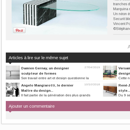
tranches d
Marquina n
Un néon éc
Securit bl
Vincent P
©Stéphane
A
Articles à lire sur le même sujet
27/04/2019
Damien Gernay, un designer
Versan
sculpteur de formes
desig
Son travail entre art et design questionne la
Cette n
matière. Ce créateur ouvre de...
installée au cœur
10/10/2018
Angelo Mangiarotti, le dernier
René-J
Maître du design...
style...
Il fait partie de la génération des plus grands
Du 9 se
créateurs au même titre...
Pascal Cuisinier d
Ajouter un commentaire