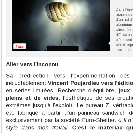
Dans l’uni
marine de 
d'un nid d'
aluminium 
chromée or
diffraction
piètement 
cintré, équ
inox se cr
fichés dan
traité à l'
Aller vers l’inconnu
Poujardie
©Eloi Fica
Sa prédilection vers l’expérimentation des
inéluctablement
Vincent Poujardieu vers l’éditi
en séries limitées. Recherche d’équilibre,
jeux
pleins et de vides,
l’esthétique de ses créat
extrêmes jusqu’à l’exploit. Le bureau Z, véritab
été fabriqué à partir d’un panneau sandwich 
exclusivement par la société Euro-Shelter.
« Il 
style dans mon travail.
C’est le matériau qu