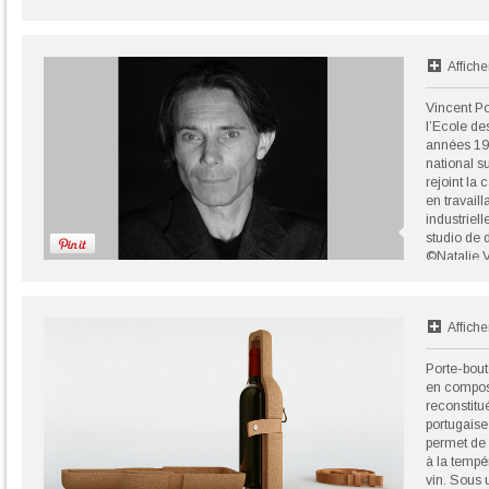
Affiche
Vincent Po
l’Ecole de
années 19
national su
rejoint la 
en travail
industriell
studio de 
©Natalie V
Affiche
Porte-bout
en compos
reconstitué
portugaise
permet de 
à la tempé
vin. Sous 