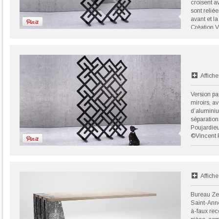
croisent a
sont reliée
avant et la
Création V
OAK.
©Vincent 
Affiche
Version pa
miroirs, av
d’aluminiu
séparation
Poujardie
©Vincent 
Affiche
Bureau Ze
Saint-Anne
à-faux rec