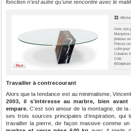
fonction n’est autre qu’une rencontre avec le maté
Affiche
Avec son p
Marquina n
plateau ov
Pièces cir
collé pour 
Création V
OAK.
©Stéphane
Travailler à contrecourant
Alors que la tendance est au minimalisme, Vincent
2003, il s’intéresse au marbre, bien avant
empare.
C’est son amour de la montagne, de la g
ses trois sources principales d’inspiration, qui 
travailler la pierre, de façon massive comme un
marbre et verre pèse 640 kg
avec 4 pieds d