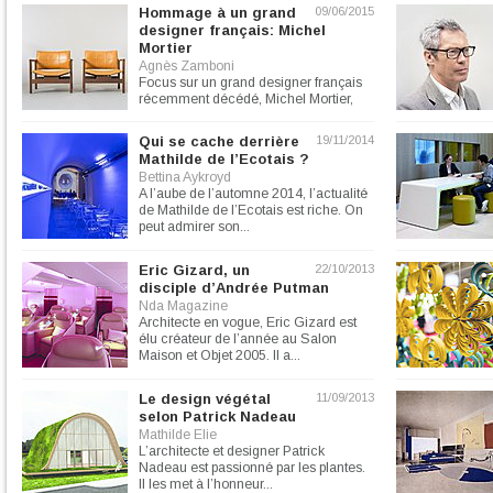
Hommage à un grand
09/06/2015
designer français: Michel
Mortier
Agnès Zamboni
Focus sur un grand designer français
récemment décédé, Michel Mortier,
qui a participé à...
Qui se cache derrière
19/11/2014
Mathilde de l’Ecotais ?
Bettina Aykroyd
A l’aube de l’automne 2014, l’actualité
de Mathilde de l’Ecotais est riche. On
peut admirer son...
Eric Gizard, un
22/10/2013
disciple d’Andrée Putman
Nda Magazine
Architecte en vogue, Eric Gizard est
élu créateur de l’année au Salon
Maison et Objet 2005. Il a...
Le design végétal
11/09/2013
selon Patrick Nadeau
Mathilde Elie
L’architecte et designer Patrick
Nadeau est passionné par les plantes.
Il les met à l’honneur...