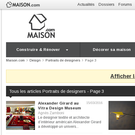
Actualités
Dossiers
Forums
Construire & Rénover
Décorer sa maison
Maison.com
Design
Portraits de designers
Page 3
Afficher 
Tous les articles Portraits de designers - Page 3
Alexander Girard au
15/03/2016
Vitra Design Museum
Agnès Zamboni
Le designer textile et architecte
d’intérieur américain Alexander Girard
a développé un univers...