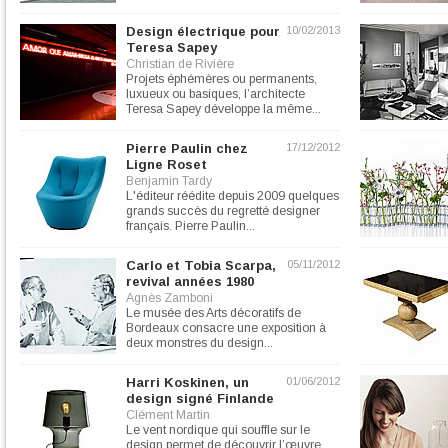
Design électrique pour
10/02/2013
Teresa Sapey
Christian de Rivière
Projets éphémères ou permanents,
luxueux ou basiques, l’architecte
Teresa Sapey développe la même...
Pierre Paulin chez
17/12/2012
Ligne Roset
Benjamin Tardy
L'éditeur réédite depuis 2009 quelques
grands succès du regretté designer
français. Pierre Paulin...
Carlo et Tobia Scarpa,
05/11/2012
revival années 1980
Agnès Zamboni
Le musée des Arts décoratifs de
Bordeaux consacre une exposition à
deux monstres du design...
Harri Koskinen, un
01/06/2012
design signé Finlande
Clément Martin
Le vent nordique qui souffle sur le
design permet de découvrir l’œuvre