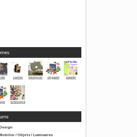
èmes
iste
carton
designer
origami
papier
age
scénographe
rums
Design
Mobilier / Objets / Luminaires