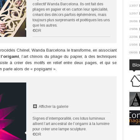
collectif Wanda Barcelona. Ils ont fait des
13/07
pliages en papier et en carton leur spécialité,
12/07
créant des décors parfois éphémères, mais
toujours plus surprenants et poétiques les uns
26/06
que les autres.
25/06
©DR
22/06
15/06
e Procédés Chénel, Wanda Barcelona le transforme, en associant
08/06
l’origami
, l’art chinois du pliage du papier, à des techniques
te à créer des motifs en relief entre deux pages, et qui se
Blo
on parle alors de « popigami ».
Afficher la galerie
Signes d’intemporalité, ces lotus lumineux
allient l’art ancestral de l’origami à la lumière
pour créer une lampe sculpture.
©DR