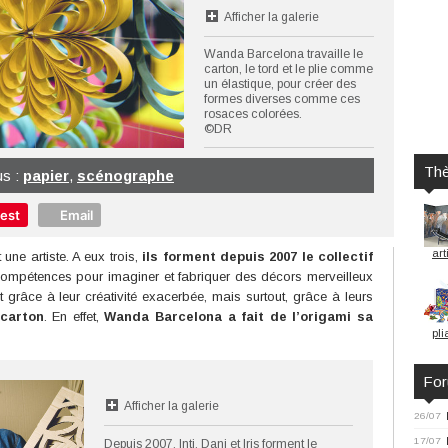
Afficher la galerie
Wanda Barcelona travaille le
carton, le tord et le plie comme
un élastique, pour créer des
formes diverses comme ces
rosaces colorées.
©DR
Th
us :
papier
,
scénographe
rest
Email
art
t une artiste. A eux trois,
ils forment depuis 2007 le collectif
ompétences pour imaginer et fabriquer des décors merveilleux
ent grâce à leur créativité exacerbée, mais surtout, grâce à leurs
 carton
. En effet,
Wanda Barcelona a fait de l’origami sa
pli
Fo
Afficher la galerie
26/07
17/07
Depuis 2007, Inti, Dani et Iris forment le