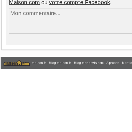
Maison.com
ou
votre compte Facebook
.
maison.fr
-
Blog maison.fr
-
Blog mondevis.com
-
A propos
-
Mentio