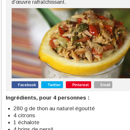
d’œuvre rafraîchissant.
Facebook
Twitter
Pinterest
Email
Ingrédients, pour 4 personnes :
280 g de thon au naturel égoutté
4 citrons
1 échalote
4 brins de persil