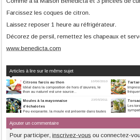
Comme à la Maison Bénédicta et 3 pincées de cu
Farcissez les coques de citron.
Laissez reposer 1 heure au réfrigérateur.
Décorez de persil, remettez les chapeaux et serv
www.benedicta.com
Articles à lire sur le même sujet
10/06/2010
Citrons farcis au thon
Tartar
Idéal dans la composition de hors d’œuvres, le
Impress
thon au naturel est une source...
fréquen
23/05/2011
Moules à la mayonnaise
Torsad
Les tor
d’échalotes
sympath
Peu exigeante, la moule est présente dans toutes
les mers du globe....
Ajouter un commentaire
Pour participer,
inscrivez-vous
ou connectez-vo