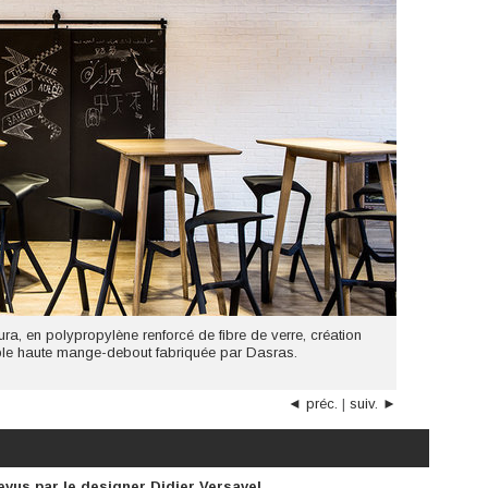
ura, en polypropylène renforcé de fibre de verre, création
able haute mange-debout fabriquée par Dasras.
◄ préc.
|
suiv. ►
evus par le designer Didier Versavel