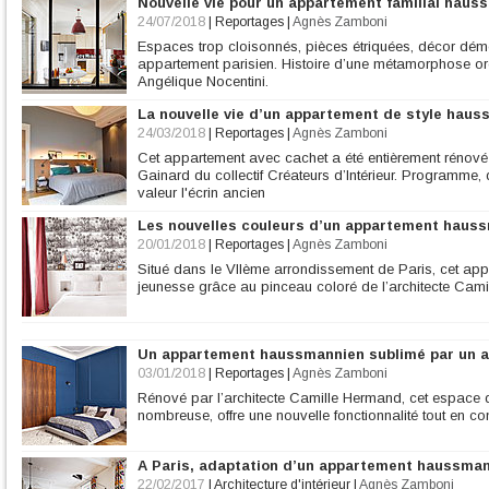
Nouvelle vie pour un appartement familial haus
24/07/2018
|
Reportages
|
Agnès Zamboni
Espaces trop cloisonnés, pièces étriquées, décor démod
appartement parisien. Histoire d’une métamorphose orche
Angélique Nocentini.
La nouvelle vie d’un appartement de style hau
24/03/2018
|
Reportages
|
Agnès Zamboni
Cet appartement avec cachet a été entièrement rénové pa
Gainard du collectif Créateurs d’Intérieur. Programme,
valeur l'écrin ancien
Les nouvelles couleurs d’un appartement haus
20/01/2018
|
Reportages
|
Agnès Zamboni
Situé dans le VIIème arrondissement de Paris, cet ap
jeunesse grâce au pinceau coloré de l’architecte Cam
Un appartement haussmannien sublimé par un a
03/01/2018
|
Reportages
|
Agnès Zamboni
Rénové par l’architecte Camille Hermand, cet espace de
nombreuse, offre une nouvelle fonctionnalité tout en 
A Paris, adaptation d’un appartement haussma
22/02/2017
|
Architecture d'intérieur
|
Agnès Zamboni