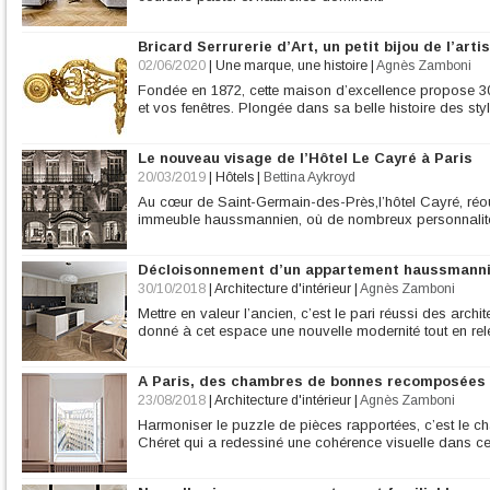
Bricard Serrurerie d’Art, un petit bijou de l’arti
02/06/2020
|
Une marque, une histoire
|
Agnès Zamboni
Fondée en 1872, cette maison d’excellence propose 30
et vos fenêtres. Plongée dans sa belle histoire des styl
Le nouveau visage de l’Hôtel Le Cayré à Paris
20/03/2019
|
Hôtels
|
Bettina Aykroyd
Au cœur de Saint-Germain-des-Près,l’hôtel Cayré, réou
immeuble haussmannien, où de nombreux personnalités l
Décloisonnement d’un appartement haussmann
30/10/2018
|
Architecture d'intérieur
|
Agnès Zamboni
Mettre en valeur l’ancien, c’est le pari réussi des arc
donné à cet espace une nouvelle modernité tout en rel
A Paris, des chambres de bonnes recomposées
23/08/2018
|
Architecture d'intérieur
|
Agnès Zamboni
Harmoniser le puzzle de pièces rapportées, c’est le ch
Chéret qui a redessiné une cohérence visuelle dans c