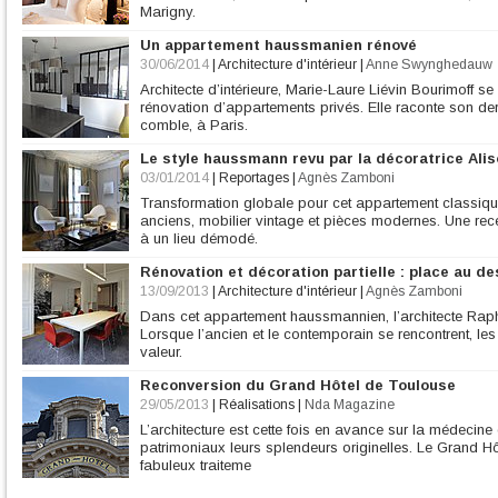
Marigny.
Un appartement haussmanien rénové
30/06/2014
|
Architecture d'intérieur
|
Anne Swynghedauw
Architecte d’intérieure, Marie-Laure Liévin Bourimoff s
rénovation d’appartements privés. Elle raconte son der
comble, à Paris.
Le style haussmann revu par la décoratrice Al
03/01/2014
|
Reportages
|
Agnès Zamboni
Transformation globale pour cet appartement classiqu
anciens, mobilier vintage et pièces modernes. Une re
à un lieu démodé.
Rénovation et décoration partielle : place au de
13/09/2013
|
Architecture d'intérieur
|
Agnès Zamboni
Dans cet appartement haussmannien, l’architecte Rapha
Lorsque l’ancien et le contemporain se rencontrent, le
valeur.
Reconversion du Grand Hôtel de Toulouse
29/05/2013
|
Réalisations
|
Nda Magazine
L’architecture est cette fois en avance sur la médecine
patrimoniaux leurs splendeurs originelles. Le Grand Hô
fabuleux traiteme