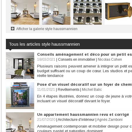
Afficher la galerie style haussmannien
Tous les articles style haussmannien
Conseils aménagement et déco pour un petit es
18/03/2021
|
Conseils en immobilier
|
Nicolas Cohen
Plusieurs raisons peuvent amener à intégrer un petit es
budget suffisant ou un coup de cœur. Les studios et pe
réelle tendance
Pose d’un visuel décoratif sur un foyer de chem
11/01/2021
|
Revêtements
|
Michel Balic
En 4 étapes illustrées, donnez un coup de jeune à v
incluant un visuel décoratif devant le foyer.
Un appartement haussmannien revu et corrigé
21/07/2020
|
Architecture d'intérieur
|
Agnès Zamboni
Aménagement contemporain et mobilier design pour cet
couleurs pastel et naturelles dominent.