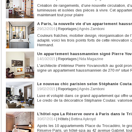
Création de rangements, d’une nouvelle circulation, d
lumineuses et isolées des pièces à vivre. Cet appartem
maintenant tout pour plaire
A Paris, la nouvelle vie d’un appartement haus
29/12/2016
|
Reportages
|
Agnès Zamboni
Couleurs fraîches, mobilier design, réorganisation de l
adapté, voici les trois points forts de cette rénovation 
Hermand.
Un appartement haussmannien signé Pierre Yov
14/10/2015
|
Reportages
|
Nda Magazine
L'architecte d'intérieur Pierre Yovanovitch au goût pro
signe un appartement haussmannien de 270 m² situé Ri
Le nouveau chic parisien selon Stéphanie Couta
19/02/2015
|
Reportages
|
Agnès Zamboni
Luxe et volupté dans ce grand appartement qui offre une
Le credo de la décoratrice Stéphanie Coutas: valorise
L’hôtel-spa La Réserve ouvre à Paris dans le Tr
30/07/2014
|
Hôtels
|
Bettina Aykroyd
Après les 10 appartements Place du Trocadéro, le gro
Réserve Paris, un hôtel-spa au 42 avenue Gabriel, tout