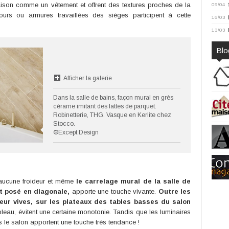
aison comme un vêtement et offrent des textures proches de la
09/04
lours ou armures travaillées des sièges participent à cette
16/03
13/03
Blo
Afficher la galerie
Dans la salle de bains, façon mural en grès
cérame imitant des lattes de parquet.
Robinetterie, THG. Vasque en Kerlite chez
Stocco.
©Except Design
aucune froideur et même
le carrelage mural de la salle de
t posé en diagonale,
apporte une touche vivante.
Outre les
eur vives, sur les plateaux des tables basses du salon
eau, évitent une certaine monotonie. Tandis que les luminaires
s le salon apportent une touche très tendance !