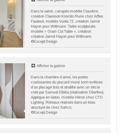
Afficher la galerie
Dans le salon, canapés modèle Claudine,
création Claesson Koivisto Rune chez Arflex.
Fauteuil, modèle Vueta 72, création Jaimé
Hayon pour Wittmann. Table sculpturale,
modèle « Grain Cut Table », création
création Jaimé Hayon pour Wittmann.
©Except Design
Afficher la galerie
Dans la chambre d’amis, les portes
coulissantes du placard mural sont revêtues
d’un placage bois et stratifié avec un décor
créé par Samuel Elbilia (réalisation Oberflex).
Applique en laiton, modèle Héron chez CTO
Lighting. Rideaux réalisés dans un tissu
structuré de chez Sahco.
©Except Design