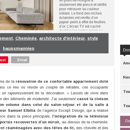
en point de Hongrie a
seulement été poncé et vitrifié
pour retrouver sa couleur
initiale. Le fond des niches
éclairées est revêtu d’un
papier-peint à effet de feuilles
d’or. L’écran TV est caché
derrière les portes miroir au-
dessus de la cheminée.
tement
,
Cheminée
,
architecte d'intérieur
,
style
©Except Design
haussmannien
Dos
rest
Email
Amé
Rén
mme de la
rénovation de ce confortable appartement doté
s ce lieu où réside un couple de retraités, ces occupants
Tou
et un rajeunissement de la décoration. «
Lassés de vivre dans
rer des éléments de modernité. J’ai seulement
cassé la cloison
son volume dans celui du salon-séjour et de la salle à
Tou
ieur Samuel Elbilia
de l’agence Except Design, qui a réalisé
ance dans la pièce principale,
l’intégration de la télévision
De
portes recouvertes d’un miroir,
au-dessus de la cheminée.
t réaménagées avec des têtes de lit,
des chevets et des