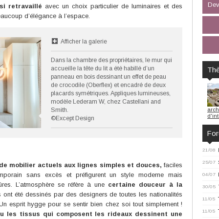
Dev
i retravaillé
avec un choix particulier de luminaires et des
eaucoup d’élégance à l’espace.
Afficher la galerie
Dans la chambre des propriétaires, le mur qui
accueille la tête du lit a été habillé d’un
Th
panneau en bois dessinant un effet de peau
de crocodile (Oberflex) et encadré de deux
placards symétriques. Appliques lumineuses,
modèle Lederam W, chez Castellani and
Smith.
arch
d'in
©Except Design
Fo
21/08
25/07
de mobilier actuels aux lignes simples et douces,
faciles
temporain sans excès et préfigurent un style moderne mais
04/07
ûres. L’atmosphère se réfère à une
certaine douceur à la
30/05
ont été dessinés par des designers de toutes les nationalités
11/05
n esprit hygge pour se sentir bien chez soi tout simplement !
11/05
ou les tissus qui composent les rideaux dessinent une