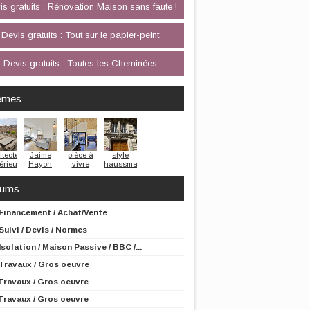
is gratuits : Rénovation Maison sans faute !
Devis gratuits : Tout sur le papier-peint
Devis gratuits : Toutes les Cheminées
èmes
itecte
Jaime
pièce à
style
térieur
Hayon
vivre
haussmannien
rums
Financement / Achat/Vente
Suivi / Devis / Normes
Isolation / Maison Passive / BBC /...
Travaux / Gros oeuvre
Travaux / Gros oeuvre
Travaux / Gros oeuvre