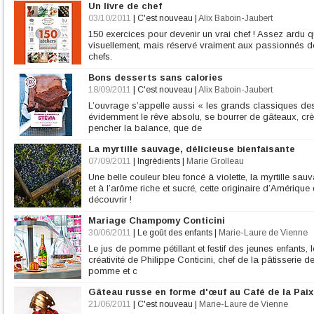
Un livre de chef
03/10/2011
|
C'est nouveau
|
Alix Baboin-Jaubert
150 exercices pour devenir un vrai chef ! Assez ardu q
visuellement, mais réservé vraiment aux passionnés de
chefs.
Bons desserts sans calories
18/09/2011
|
C'est nouveau
|
Alix Baboin-Jaubert
L’ouvrage s’appelle aussi « les grands classiques des
évidemment le rêve absolu, se bourrer de gâteaux, crèm
pencher la balance, que de
La myrtille sauvage, délicieuse bienfaisante
07/09/2011
|
Ingrédients
|
Marie Grolleau
Une belle couleur bleu foncé à violette, la myrtille s
et à l’arôme riche et sucré, cette originaire d’Amériq
découvrir !
Mariage Champomy Conticini
30/06/2011
|
Le goût des enfants
|
Marie-Laure de Vienne
Le jus de pomme pétillant et festif des jeunes enfants,
créativité de Philippe Conticini, chef de la pâtisserie d
pomme et c
Gâteau russe en forme d'œuf au Café de la Paix
21/06/2011
|
C'est nouveau
|
Marie-Laure de Vienne