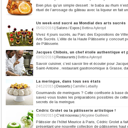
Bien plus qu’un simple dessert : le baba au rhum n’es
rituel de l’arrosage du gâteau avec la liqueur en fait u
Un week-end sucré au Mondial des arts sucrés
05/02/2016
|
Salons / Expos
|
Bettina Aykroyd
Vivez 4 jours sucrés, au Parc des Expositions de Ville
Arts Sucrés. L’élite de la Haute Pâtisserie y concour
de Pâtisserie.
Jacques Chibois, un chef étoile authentique et
03/02/2016
|
Restaurants
|
Bettina Aykroyd
Savoir cuisiner, c’est savoir lire et écouter pour Jacqu
Saint-Antoine , restaurant gastronomique à Grasse, da
La meringue, dans tous ses états
24/12/2015
|
Desserts
|
Camille Lebailly
Gourmands de meringues ? Cette confiserie à base de
savez-vous toutes les préparations possibles de cette
secrets de la meringue.
Cédric Grolet ou la pâtisserie artistique !
05/09/2015
|
C'est nouveau
|
Alcyone Guillevic
Pâtissier de l’hôtel Meurice à Paris, Cédric Grolet a fa
présentant une nouvelle collection de pâtisseries haut