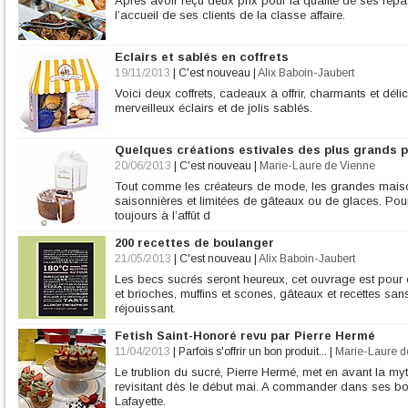
Après avoir reçu deux prix pour la qualité de ses repas
l’accueil de ses clients de la classe affaire.
Eclairs et sablés en coffrets
19/11/2013
|
C'est nouveau
|
Alix Baboin-Jaubert
Voici deux coffrets, cadeaux à offrir, charmants et dél
merveilleux éclairs et de jolis sablés.
Quelques créations estivales des plus grands p
20/06/2013
|
C'est nouveau
|
Marie-Laure de Vienne
Tout comme les créateurs de mode, les grandes maiso
saisonnières et limitées de gâteaux ou de glaces. Pour
toujours à l’affût d
200 recettes de boulanger
21/05/2013
|
C'est nouveau
|
Alix Baboin-Jaubert
Les becs sucrés seront heureux, cet ouvrage est pour eu
et brioches, muffins et scones, gâteaux et recettes sa
réjouissant.
Fetish Saint-Honoré revu par Pierre Hermé
11/04/2013
|
Parfois s'offrir un bon produit...
|
Marie-Laure d
Le trublion du sucré, Pierre Hermé, met en avant la myt
revisitant dès le début mai. A commander dans ses bo
Lafayette.