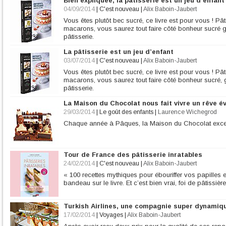
Bien expliquée, la pâtisserie est un jeu d’enfant
04/09/2014
|
C'est nouveau
|
Alix Baboin-Jaubert
Vous êtes plutôt bec sucré, ce livre est pour vous ! Pâ
macarons, vous saurez tout faire côté bonheur sucré 
pâtisserie.
La pâtisserie est un jeu d’enfant
03/07/2014
|
C'est nouveau
|
Alix Baboin-Jaubert
Vous êtes plutôt bec sucré, ce livre est pour vous ! Pâ
macarons, vous saurez tout faire côté bonheur sucré, g
pâtisserie.
La Maison du Chocolat nous fait vivre un rêve év
29/03/2014
|
Le goût des enfants
|
Laurence Wichegrod
Chaque année à Pâques, la Maison du Chocolat exce
Tour de France des pâtisserie inratables
24/02/2014
|
C'est nouveau
|
Alix Baboin-Jaubert
« 100 recettes mythiques pour ébouriffer vos papilles et
bandeau sur le livre. Et c’est bien vrai, foi de pâtissière
Turkish Airlines, une compagnie super dynamiq
17/02/2014
|
Voyages
|
Alix Baboin-Jaubert