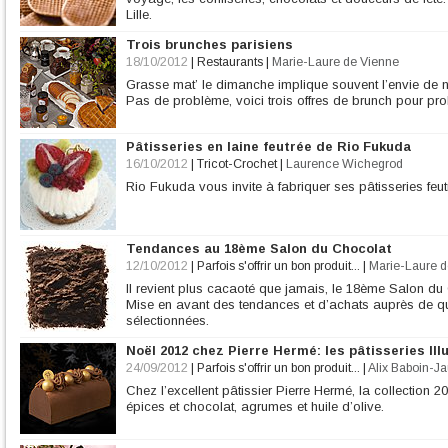
Lille.
Trois brunches parisiens
18/10/2012
|
Restaurants
|
Marie-Laure de Vienne
Grasse mat’ le dimanche implique souvent l’envie de ne 
Pas de problème, voici trois offres de brunch pour pro
Pâtisseries en laine feutrée de Rio Fukuda
16/10/2012
|
Tricot-Crochet
|
Laurence Wichegrod
Rio Fukuda vous invite à fabriquer ses pâtisseries feu
Tendances au 18ème Salon du Chocolat
12/10/2012
|
Parfois s'offrir un bon produit...
|
Marie-Laure d
Il revient plus cacaoté que jamais, le 18ème Salon du 
Mise en avant des tendances et d’achats auprès de 
sélectionnées.
Noël 2012 chez Pierre Hermé: les pâtisseries Ill
24/09/2012
|
Parfois s'offrir un bon produit...
|
Alix Baboin-Ja
Chez l’excellent pâtissier Pierre Hermé, la collection 20
épices et chocolat, agrumes et huile d’olive.