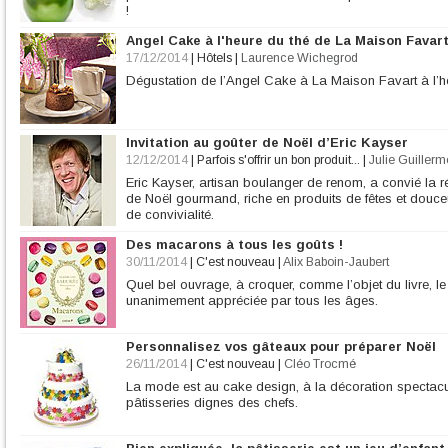
!
Angel Cake à l'heure du thé de La Maison Favar
17/12/2014
|
Hôtels
|
Laurence Wichegrod
Dégustation de l’Angel Cake à La Maison Favart à l’h
Invitation au goûter de Noël d’Eric Kayser
12/12/2014
|
Parfois s'offrir un bon produit...
|
Julie Guillerm
Eric Kayser, artisan boulanger de renom, a convié la
de Noël gourmand, riche en produits de fêtes et douce
de convivialité.
Des macarons à tous les goûts !
30/11/2014
|
C'est nouveau
|
Alix Baboin-Jaubert
Quel bel ouvrage, à croquer, comme l’objet du livre, le
unanimement appréciée par tous les âges.
Personnalisez vos gâteaux pour préparer Noël
26/11/2014
|
C'est nouveau
|
Cléo Trocmé
La mode est au cake design, à la décoration spectacul
pâtisseries dignes des chefs.