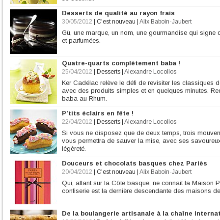
Desserts de qualité au rayon frais
30/05/2012
|
C'est nouveau
|
Alix Baboin-Jaubert
Gü, une marque, un nom, une gourmandise qui signe de
et parfumées.
Quatre-quarts complètement baba !
25/04/2012
|
Desserts
|
Alexandre Locollos
Ker Cadélac relève le défi de revisiter les classiques d
avec des produits simples et en quelques minutes. Red
baba au Rhum.
P’tits éclairs en fête !
22/04/2012
|
Desserts
|
Alexandre Locollos
Si vous ne disposez que de deux temps, trois mouveme
vous permettra de sauver la mise, avec ses savoureux 
légèreté.
Douceurs et chocolats basques chez Pariès
20/04/2012
|
C'est nouveau
|
Alix Baboin-Jaubert
Qui, allant sur la Côte basque, ne connait la Maison P
confiserie est la dernière descendante des maisons d
De la boulangerie artisanale à la chaîne internat