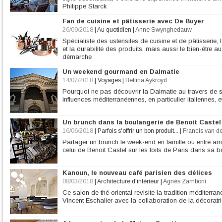
Philippe Starck
Fan de cuisine et pâtisserie avec De Buyer
26/09/2018
|
Au quotidien
|
Anne Swynghedauw
Spécialiste des ustensiles de cuisine et de pâtisserie
et la durabilité des produits, mais aussi le bien-être au 
démarche
Un weekend gourmand en Dalmatie
14/07/2018
|
Voyages
|
Bettina Aykroyd
Pourquoi ne pas découvrir la Dalmatie au travers de sa
influences méditerranéennes, en particulier italiennes, 
Un brunch dans la boulangerie de Benoit Castel
16/06/2018
|
Parfois s'offrir un bon produit...
|
Francis van d
Partager un brunch le week-end en famille ou entre ami
celui de Benoit Castel sur les toits de Paris dans sa 
Kanoun, le nouveau café parisien des délices
08/03/2018
|
Architecture d'intérieur
|
Agnès Zamboni
Ce salon de thé oriental revisite la tradition méditerra
Vincent Eschalier avec la collaboration de la décoratr