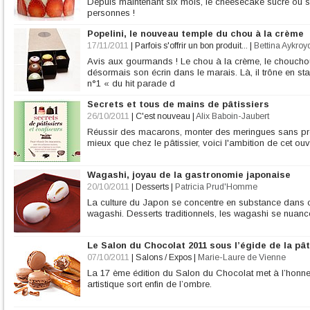
Depuis maintenant six mois, le cheesecake sucré ou sa
personnes !
Popelini, le nouveau temple du chou à la crème
17/11/2011
|
Parfois s'offrir un bon produit...
|
Bettina Aykroy
Avis aux gourmands ! Le chou à la crème, le chouchou 
désormais son écrin dans le marais. Là, il trône en star
n°1 « du hit parade d
Secrets et tous de mains de pâtissiers
26/10/2011
|
C'est nouveau
|
Alix Baboin-Jaubert
Réussir des macarons, monter des meringues sans pro
mieux que chez le pâtissier, voici l'ambition de cet ou
Wagashi, joyau de la gastronomie japonaise
20/10/2011
|
Desserts
|
Patricia Prud'Homme
La culture du Japon se concentre en substance dans ce
wagashi. Desserts traditionnels, les wagashi se nuanc
Le Salon du Chocolat 2011 sous l’égide de la pât
07/10/2011
|
Salons / Expos
|
Marie-Laure de Vienne
La 17 ème édition du Salon du Chocolat met à l’honneur
artistique sort enfin de l’ombre.