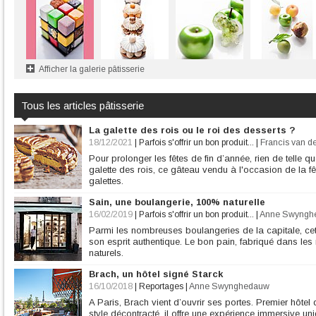
Afficher la galerie pâtisserie
Tous les articles pâtisserie
La galette des rois ou le roi des desserts ?
18/12/2021
|
Parfois s'offrir un bon produit...
|
Francis van d
Pour prolonger les fêtes de fin d’année, rien de telle q
galette des rois, ce gâteau vendu à l'occasion de la fê
galettes.
Sain, une boulangerie, 100% naturelle
16/02/2019
|
Parfois s'offrir un bon produit...
|
Anne Swyngh
Parmi les nombreuses boulangeries de la capitale, ce
son esprit authentique. Le bon pain, fabriqué dans les 
naturels.
Brach, un hôtel signé Starck
16/10/2018
|
Reportages
|
Anne Swynghedauw
A Paris, Brach vient d’ouvrir ses portes. Premier hôte
style décontracté, il offre une expérience immersive un