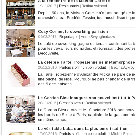
A la rencontre de la Maison Carette
19/11/2017
|
Restaurants
|
Bettina Aykroyd
Depuis 90 ans, la Maison Carette n’a pas bougé de l
orchestrées par Frédéric Tessier, tout aussi discret qu
Cosy Corner, le coworking parisien
04/03/2017
|
Reportages
|
Anne Swynghedauw
Le café de coworking gagne du terrain, confirmant la 
pour les travailleurs nomades, et réunissant des prof
Découverte.
La célèbre Tarte Tropézienne se métamorphose
20/12/2016
|
Parfois s'offrir un bon produit...
|
Bettina Aykroy
La Tarte Tropézienne d’Alexandre Micka se pare de n
une bûche, de Noël. Pourquoi ne pas changer de la tra
des 5 déclinaisons.
Le Cordon Bleu inaugure son nouvel institut à P
20/11/2016
|
C'est nouveau
|
Bettina Aykroyd
Le Cordon Bleu a ouvert le 10 octobre 2016, son nou
les bords de Seine à Paris, capitale de la gastronomie. 
en même temps.
Le véritable baba dans la plus pure tradition
17/09/2016
|
Parfois s'offrir un bon produit...
|
Michel Balic