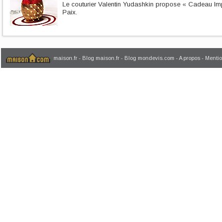
Le couturier Valentin Yudashkin propose « Cadeau Imp
Paix.
maison.fr
-
Blog maison.fr
-
Blog mondevis.com
-
A propos
-
Mentio