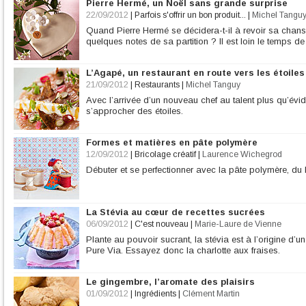
Pierre Hermé, un Noël sans grande surprise
22/09/2012
|
Parfois s'offrir un bon produit...
|
Michel Tangu
Quand Pierre Hermé se décidera-t-il à revoir sa chans
quelques notes de sa partition ? Il est loin le temps de 
L’Agapé, un restaurant en route vers les étoiles
21/09/2012
|
Restaurants
|
Michel Tanguy
Avec l’arrivée d’un nouveau chef au talent plus qu’évide
s’approcher des étoiles.
Formes et matières en pâte polymère
12/09/2012
|
Bricolage créatif
|
Laurence Wichegrod
Débuter et se perfectionner avec la pâte polymère, du bi
La Stévia au cœur de recettes sucrées
06/09/2012
|
C'est nouveau
|
Marie-Laure de Vienne
Plante au pouvoir sucrant, la stévia est à l’origine d’u
Pure Via. Essayez donc la charlotte aux fraises.
Le gingembre, l’aromate des plaisirs
01/09/2012
|
Ingrédients
|
Clément Martin