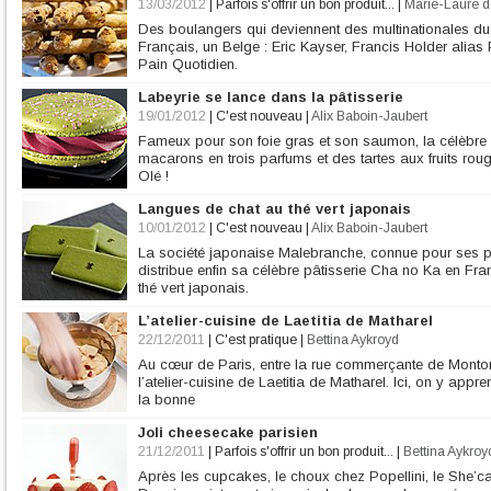
13/03/2012
|
Parfois s'offrir un bon produit...
|
Marie-Laure d
Des boulangers qui deviennent des multinationales du p
Français, un Belge : Eric Kayser, Francis Holder alias
Pain Quotidien.
Labeyrie se lance dans la pâtisserie
19/01/2012
|
C'est nouveau
|
Alix Baboin-Jaubert
Fameux pour son foie gras et son saumon, la célèbre 
macarons en trois parfums et des tartes aux fruits roug
Olé !
Langues de chat au thé vert japonais
10/01/2012
|
C'est nouveau
|
Alix Baboin-Jaubert
La société japonaise Malebranche, connue pour ses pâ
distribue enfin sa célèbre pâtisserie Cha no Ka en Fr
thé vert japonais.
L’atelier-cuisine de Laetitia de Matharel
22/12/2011
|
C'est pratique
|
Bettina Aykroyd
Au cœur de Paris, entre la rue commerçante de Montor
l’atelier-cuisine de Laetitia de Matharel. Ici, on y appren
la bonne
Joli cheesecake parisien
21/12/2011
|
Parfois s'offrir un bon produit...
|
Bettina Aykroy
Après les cupcakes, le choux chez Popellini, le She’ca