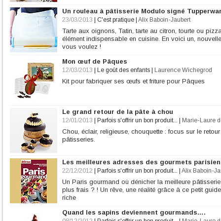
Un rouleau à pâtisserie Modulo signé Tupperwa
23/03/2013
|
C'est pratique
|
Alix Baboin-Jaubert
Tarte aux oignons, Tatin, tarte au citron, tourte ou piz
élément indispensable en cuisine. En voici un, nouvell
vous voulez !
Mon œuf de Pâques
12/03/2013
|
Le goût des enfants
|
Laurence Wichegrod
Kit pour fabriquer ses œufs et friture pour Pâques
Le grand retour de la pâte à chou
12/01/2013
|
Parfois s'offrir un bon produit...
|
Marie-Laure d
Chou, éclair, religieuse, chouquette : focus sur le ret
pâtisseries.
Les meilleures adresses des gourmets parisien
22/12/2012
|
Parfois s'offrir un bon produit...
|
Alix Baboin-Ja
Un Paris gourmand où dénicher la meilleure pâtisserie, l
plus frais ? ! Un rêve, une réalité grâce à ce petit guid
riche
Quand les sapins deviennent gourmands….