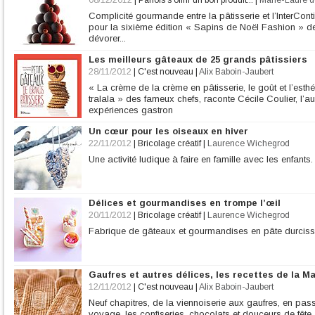
08/12/2012
|
Parfois s'offrir un bon produit...
|
Marie-Laure d
Complicité gourmande entre la pâtisserie et l’InterCont
pour la sixième édition « Sapins de Noël Fashion » de
dévorer...
Les meilleurs gâteaux de 25 grands pâtissiers
28/11/2012
|
C'est nouveau
|
Alix Baboin-Jaubert
« La crème de la crème en pâtisserie, le goût et l’esthét
tralala » des fameux chefs, raconte Cécile Coulier, l’a
expériences gastron
Un cœur pour les oiseaux en hiver
22/11/2012
|
Bricolage créatif
|
Laurence Wichegrod
Une activité ludique à faire en famille avec les enfants.
Délices et gourmandises en trompe l’œil
20/11/2012
|
Bricolage créatif
|
Laurence Wichegrod
Fabrique de gâteaux et gourmandises en pâte durcissa
Gaufres et autres délices, les recettes de la M
12/11/2012
|
C'est nouveau
|
Alix Baboin-Jaubert
Neuf chapitres, de la viennoiserie aux gaufres, en pass
voyage, les confiseries, chocolats et douceurs de fête