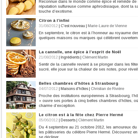
Reconnue dans le monde comme épice et remède de 
réputation sulfureuse comme aphrodisiaque, dont la s
touche d’exotisme.
Citron à l’infini
31/08/2012
|
C'est nouveau
|
Marie-Laure de Vienne
En septembre, le citron est à l’honneur au royaume d
quelques maisons ou marques qui célèbrent ouverteme
La cannelle, une épice à l’esprit de Noël
21/08/2012
|
Ingrédients
|
Clément Martin
Sentir de la cannelle revient à se plonger dans les fêtes
sucré, elle joue sur la chaleur de ses notes, pour réveill
Belles chambres d’hôtes à Strasbourg
04/07/2012
|
Maisons d'hôtes
|
Christian de Rivière
Proche des institutions européennes à Strasbourg, l’h
» ouvre ses portes à cinq belles chambres d’hôtes, où 
charme d’exception.
Le citron est à la fête chez Pierre Hermé
05/06/2012
|
Desserts
|
Clément Martin
Du 4 septembre au 21 octobre 2012, les amoureux du 
les pâtisseries du célèbre Pierre Hermé. Découvrez en
se décliner.