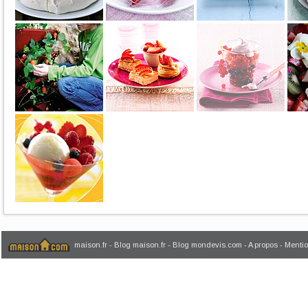
maison.fr
-
Blog maison.fr
-
Blog mondevis.com
-
A propos
-
Mentio