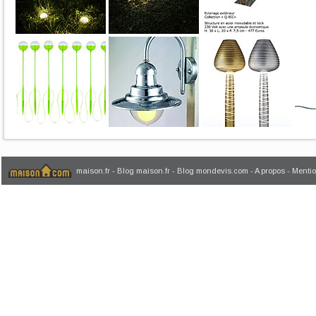
maison.fr
-
Blog maison.fr
-
Blog mondevis.com
-
A propos
-
Mentio